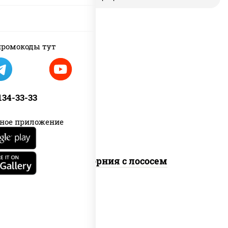
ромокоды тут
рис, нори, майонез, авокадо, огурцы
свежие, лосось слабосоленый, икра
 134-33-33
"масаго"
ное приложение
Калифорния с лососем