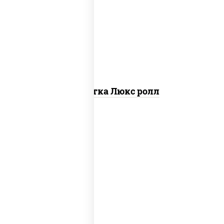
креветки, рис, нори, майонез, икра
"масаго", кляр, сухари панировочные,
кунжут
Креветка Люкс ролл
рис, нори, майонез, огурцы свежие,
авокадо, креветки, икра "масаго"