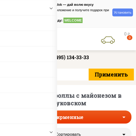
PizzaSushiWok — дай волю вкусу
Скачайте приложение и получите подарок при
Установить
заказе
по промокоду:
WELCOME
0
руб
0
+7 (495) 134-33-33
Фирменные роллы с майонезом в
Жуковском
Фирменные
Сортировать