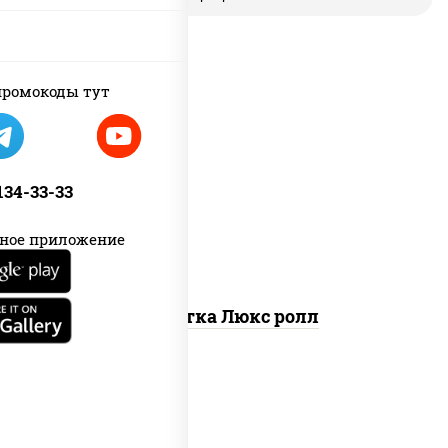
ромокоды тут
креветки, рис, нори, майонез, икра
"масаго", кляр, сухари панировочные,
 134-33-33
кунжут
ное приложение
Креветка Люкс ролл