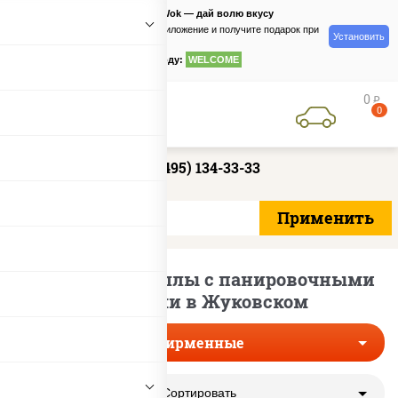
PizzaSushiWok — дай волю вкусу
Скачайте приложение и получите подарок при
Установить
заказе
по промокоду:
WELCOME
0
руб
0
+7 (495) 134-33-33
Фирменные роллы с панировочными
сухарями в Жуковском
Фирменные
Сортировать