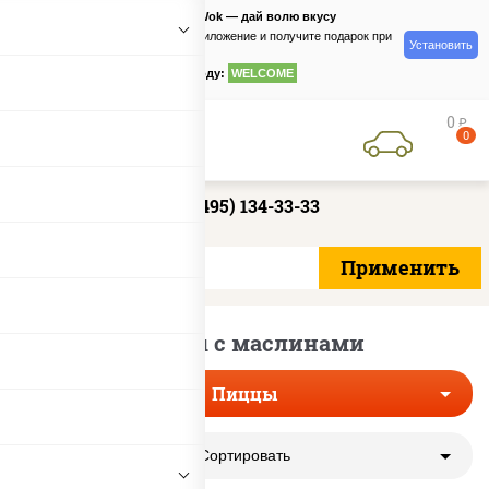
PizzaSushiWok — дай волю вкусу
Скачайте приложение и получите подарок при
Установить
заказе
по промокоду:
WELCOME
0
руб
0
+7 (495) 134-33-33
Пиццы с маслинами
Пиццы
Сортировать