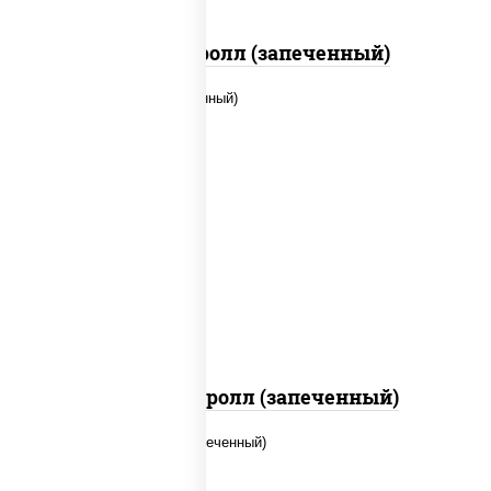
Сальмон ролл (запеченный)
рис, нори, огурцы свежие, помидоры,
куриная грудка с паприкой, соус
"шеф" (майонез соус соевый зелень
чеснок)
Тори Маки ролл (запеченный)