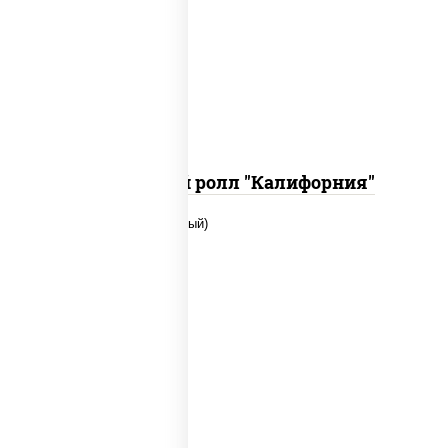
рис, нори, огурцы свежие, краб
снежный, икра "масаго", соус "хот"
(майонез кетчуп табаско чеснок
масаго)
Запеченный ролл "Калифорния"
рис, нори, сыр сливочный, огурцы
свежие, икра "масаго", соус "яки"
(майонез чеснок масаго лосось
слабосолёный), соус "унаги"