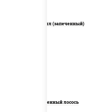
Ойси ролл (запеченный)
рис, нори, огурцы свежие, омлет,
лосось слабосоленый, соус "хот"
(майонез кетчуп табаско чеснок
масаго)
Запеченный лосось