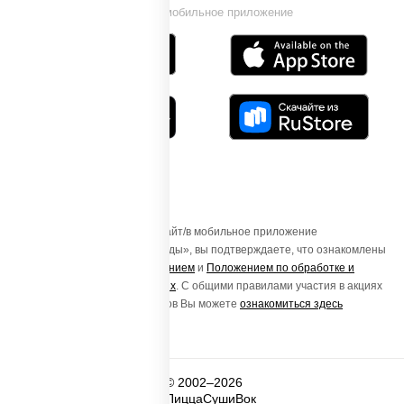
Установи мобильное приложение
Осуществляя вход на этот Сайт/в мобильное приложение
«ПиццаСушиВок - доставка еды», вы подтверждаете, что ознакомлены
с
Пользовательским соглашением
и
Положением по обработке и
защите персональных данных
. С общими правилами участия в акциях
и порядке получения подарков Вы можете
ознакомиться здесь
© 2002–2026
ПиццаСушиВок