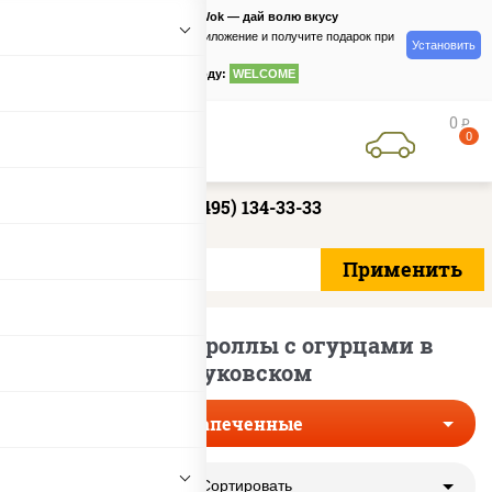
PizzaSushiWok — дай волю вкусу
Скачайте приложение и получите подарок при
Установить
заказе
по промокоду:
WELCOME
0
руб
0
+7 (495) 134-33-33
Запеченные роллы с огурцами в
Жуковском
Запеченные
Сортировать