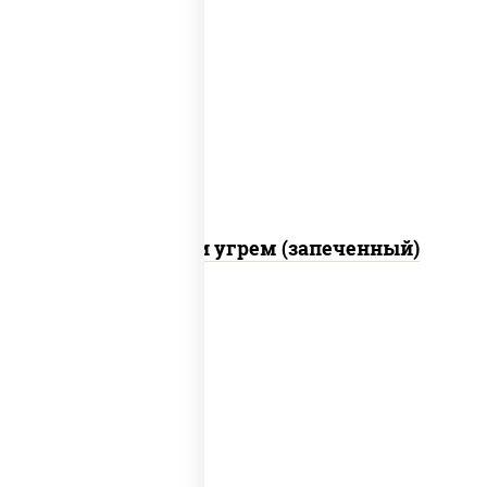
рис, нори, огурцы свежие, креветки,
угорь копченый, икра "масаго", соус
"хот" (майонез кетчуп табаско
чеснок масаго)
С креветкой и угрем (запеченный)
рис, нори, сыр сливочный, огурцы
свежие, креветки, лосось
слабосоленый, соус "унаги", соус
"спайс" (майонез соус чили соус
шрирача), икра "масаго"