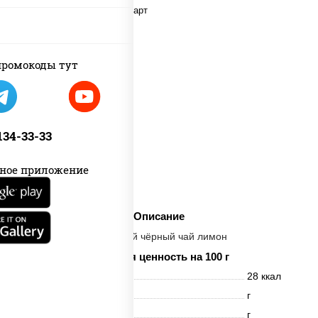
ромокоды тут
 134-33-33
ное приложение
Описание
Холодный чёрный чай лимон
Пищевая ценность на 100 г
Энерг. ценность
28 ккал
Белки
г
Жиры
г