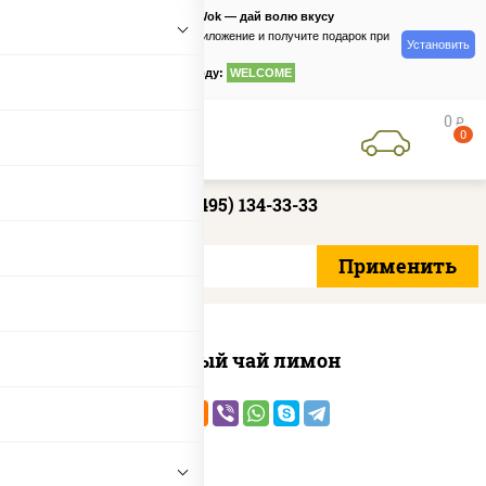
PizzaSushiWok — дай волю вкусу
Скачайте приложение и получите подарок при
Установить
заказе
по промокоду:
WELCOME
0
руб
0
+7 (495) 134-33-33
Чёрный чай лимон