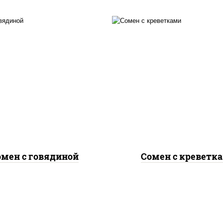
асло растительное,
масло растительно
вядина, морковь, лук
креветки, морковь, 
репчатый, перец
репчатый, перец
гарский, кабачки, соус
болгарский, кабачки, 
ночный", лапша яичная
"чесночный", лапша я
омен с говядиной
Сомен с креветк