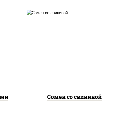
е,
масло растительное,
лук
свинина, морковь, лук
репчатый, перец
соус
болгарский, кабачки, соус
ичная
"чесночный", лапша яичная
ами
Сомен со свининой