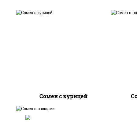
масло растительное,
м
грудка куриная, морковь,
го
лук репчатый, перец
болгарский, кабачки, соус
бол
"чесночный", лапша яичная
"чес
Сомен с курицей
С
масло растительное,