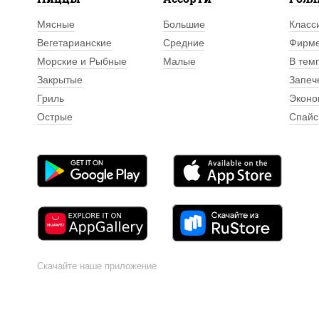
Мясные
Большие
Класс
Вегетарианские
Средние
Фирм
Морские и Рыбные
Малые
В тем
Закрытые
Запеч
Гриль
Эконо
Острые
Спайс
Скачайте наше приложение