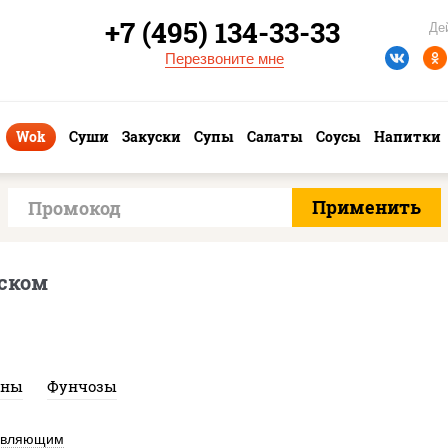
+7 (495) 134-33-33
Де
Перезвоните мне
Wok
Суши
Закуски
Супы
Салаты
Соусы
Напитки
ском
аны
Фунчозы
авляющим