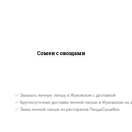
морковь, лук репчатый,
перец болгарский, кабачки,
соус "чесночный", лапша
яичная, кунжут
Сомен с овощами
✅ Заказать яичную лапшу в Жуковском с доставкой
✅ Круглосуточная доставка яичной лапши в Жуковском на 
✅ Заказ яичной лапши из ресторанов ПиццаСушиВок.