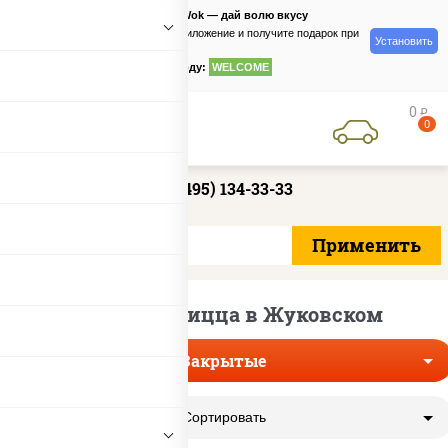
PizzaSushiWok — дай волю вкусу
Скачайте приложение и получите подарок при
Установить
заказе
по промокоду:
WELCOME
0
руб
0
+7 (495) 134-33-33
Закрытая пицца в Жуковском
Закрытые
Сортировать