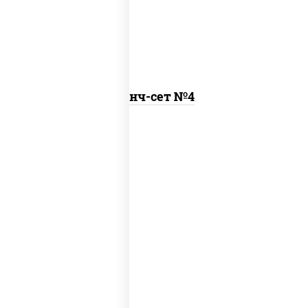
Ланч-сет №4
бульон куриный с гренками, удон с
курицей