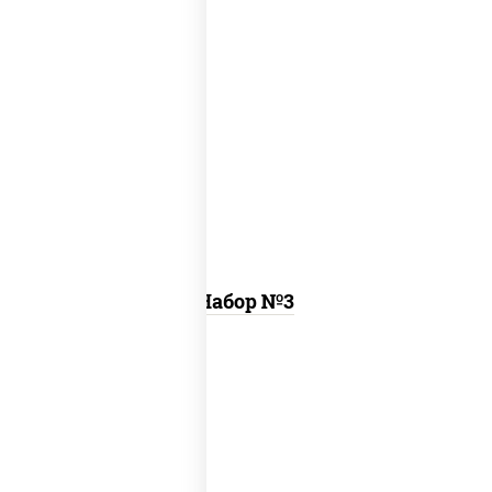
ассорти фунэ, пицца пепперони (26 см)
Набор №3
том ям
, цезарь темпура ролл