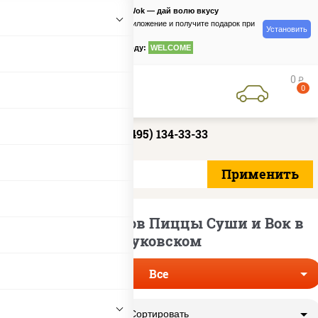
PizzaSushiWok — дай волю вкусу
Скачайте приложение и получите подарок при
Установить
заказе
по промокоду:
WELCOME
0
руб
0
+7 (495) 134-33-33
Доставка наборов Пиццы Суши и Вок в
Жуковском
Все
Сортировать