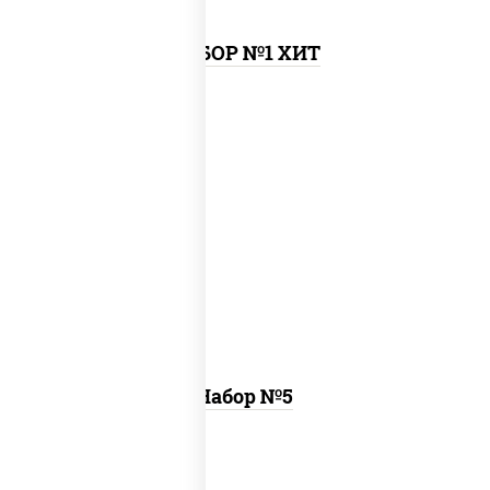
НАБОР №1 ХИТ
пицца чизбургер (26 см), креветка
темпура ролл, цезарь темпура ролл
Набор №5