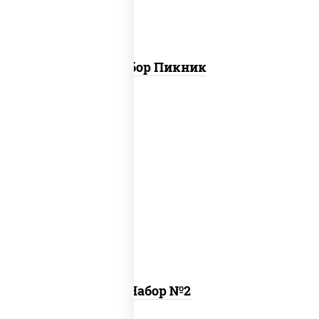
Набор Пикник
ассорти катана
,
пицца 4 вкуса (26 см)
Набор №2