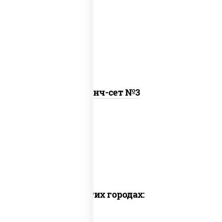
онигири с крабом, рамен
Ланч-сет №3
Пицца наборы
Суши вок наборы
Набор суш
Доставка в других городах: