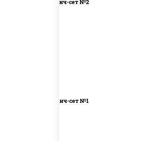
Ланч-сет №2
бульон куриный с гренками, курица
терияки с рисом
Ланч-сет №1