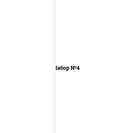
пицца цезарь (26 см), ролл цезарь, ролл
калифорния хит 2
Набор №4
пицца деревенская (26 см), пицца
летняя (26 см), пицца шашлычная (26
см)