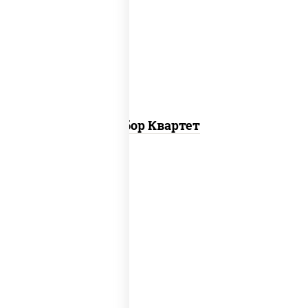
пицца москвичка мини, пицца барбекю
мини, пицца летняя мини, пицца
пепперони мини
Набор Квартет
пицца верона (26 см), пицца любимая (26
см), пицца бавария (26 см), пицца
пепперони лайт (26 см), пицца
фермерская (26 см), пицца гурман (26
см)