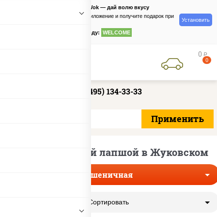
PizzaSushiWok — дай волю вкусу
Скачайте приложение и получите подарок при
Установить
заказе
по промокоду:
WELCOME
0
руб
0
+7 (495) 134-33-33
Вок с пшеничной лапшой в Жуковском
Пшеничная
Сортировать