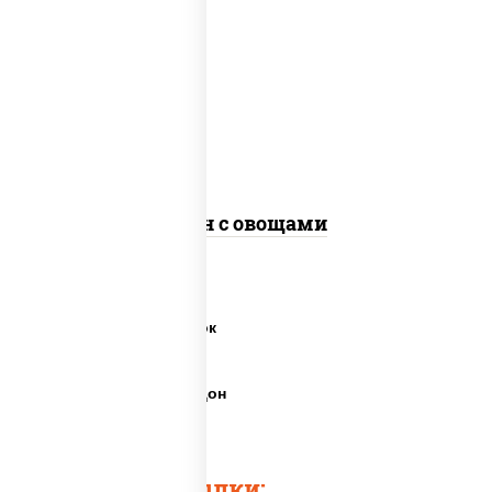
масло растительное, морковь, лук
репчатый, перец болгарский, кабачки,
соус "чесночный", лапша пшеничная,
кунжут
Удон с овощами
Пшеничная лапша вок
Пшеничная лапша
Пшеничная лапша удон
Лапша для удона
Быстрые ссылки: