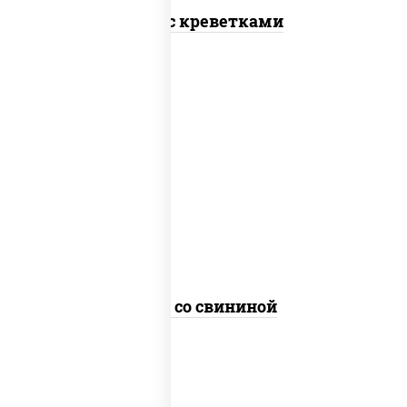
Удон с креветками
масло растительное, свинина, морковь,
лук репчатый, перец болгарский,
кабачки, соус "чесночный", лапша
пшеничная
Удон со свининой
пост