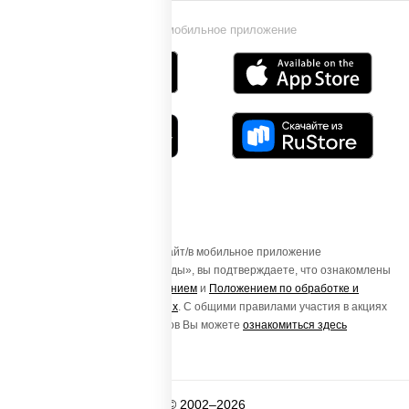
Установи мобильное приложение
Осуществляя вход на этот Сайт/в мобильное приложение
«ПиццаСушиВок - доставка еды», вы подтверждаете, что ознакомлены
с
Пользовательским соглашением
и
Положением по обработке и
защите персональных данных
. С общими правилами участия в акциях
и порядке получения подарков Вы можете
ознакомиться здесь
© 2002–2026