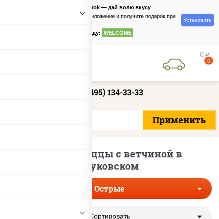
PizzaSushiWok — дай волю вкусу
Скачайте приложение и получите подарок при
Установить
заказе
по промокоду:
WELCOME
0
руб
0
+7 (495) 134-33-33
Острые пиццы с ветчиной в
Жуковском
Острые
Сортировать