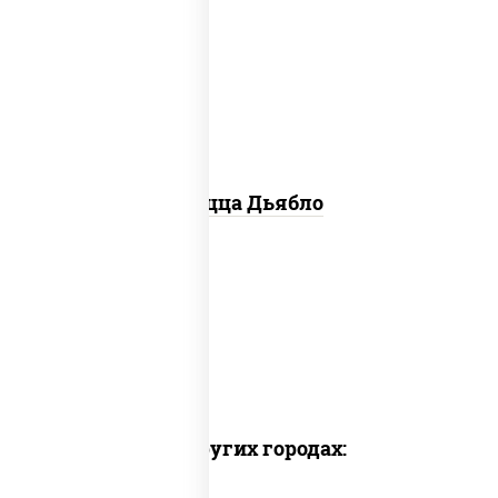
моцарелла для пиццы, лук красный,
колбаса "салями", ветчина, перец
"халапеньо", помидоры, огурцы
маринованные
Пицца Дьябло
Доставка в других городах: