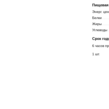
Пищевая 
Энерг. це
Белки
Жиры
Углеводы
Срок год
6 часов пр
1 шт.