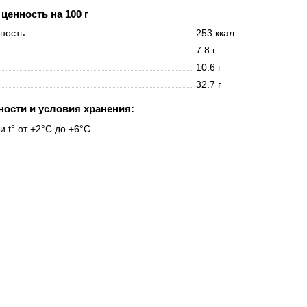
ценность на 100 г
нность
253 ккал
7.8 г
10.6 г
32.7 г
ности и условия хранения:
и t° от +2°C до +6°C