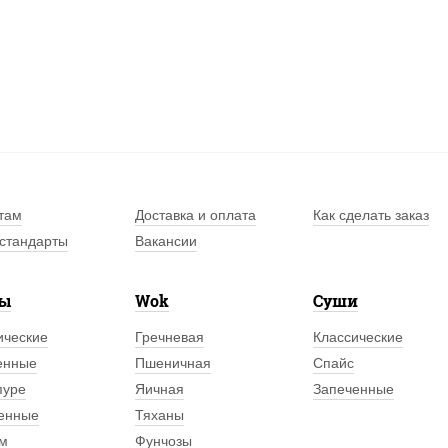
там
Доставка и оплата
Как сделать заказ
стандарты
Вакансии
лы
Wok
Суши
ические
Гречневая
Классические
енные
Пшеничная
Спайс
пуре
Яичная
Запеченные
енные
Тяханы
м
Фунчозы