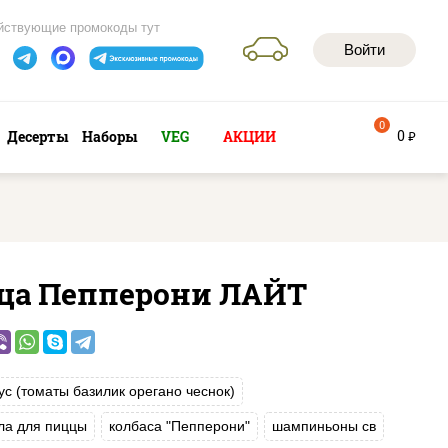
йствующие промокоды тут
Войти
0
0
Десерты
Наборы
VEG
АКЦИИ
руб
ца Пепперони ЛАЙТ
ус (томаты базилик орегано чеснок)
ла для пиццы
колбаса "Пепперони"
шампиньоны св