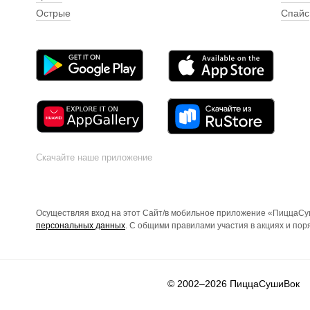
Острые
Спайс
Скачайте наше приложение
Осуществляя вход на этот Сайт/в мобильное приложение «ПиццаСуш
персональных данных
. С общими правилами участия в акциях и по
© 2002–2026
ПиццаСушиВок