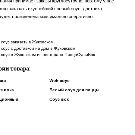
пания принимает заказы круглосуточно, поэтому у нас
ожно заказать вкуснейший соевый соус,
доставка
 будет произведена максимально оперативно.
соус заказать в Жуковском.
соус с доставкой на дом в Жуковском.
соус в Жуковском из ресторана ПиццаСушиВок.
рии товара:
уши
Wok соус
я вока
Белый соус для пиццы
рционный
Соус вок