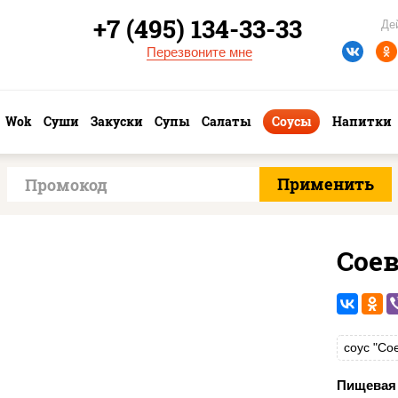
+7 (495) 134-33-33
Де
Перезвоните мне
Wok
Суши
Закуски
Супы
Салаты
Соусы
Напитки
Сое
соус "Со
Пищевая 