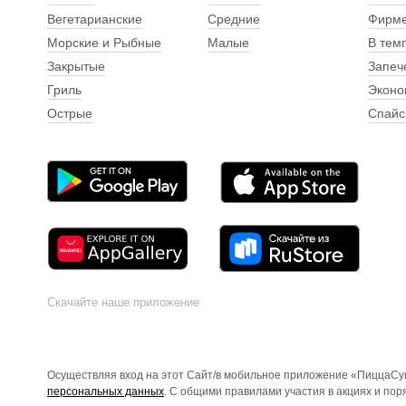
Вегетарианские
Средние
Фирм
Морские и Рыбные
Малые
В тем
Закрытые
Запеч
Гриль
Эконо
Острые
Спайс
Скачайте наше приложение
Осуществляя вход на этот Сайт/в мобильное приложение «ПиццаСуш
персональных данных
. С общими правилами участия в акциях и по