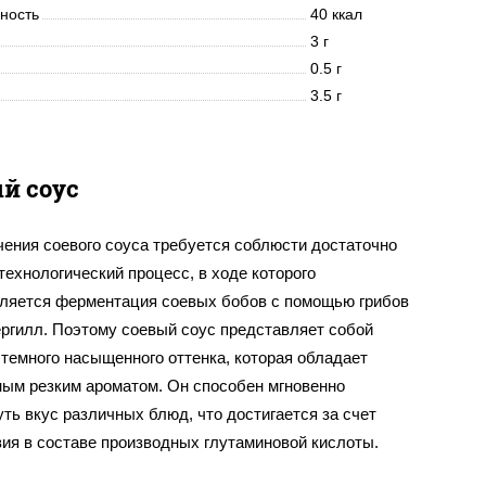
нность
40 ккал
3 г
0.5 г
3.5 г
й соус
чения соевого соуса требуется соблюсти достаточно
ехнологический процесс, в ходе которого
ляется ферментация соевых бобов с помощью грибов
ергилл. Поэтому соевый соус представляет собой
темного насыщенного оттенка, которая обладает
ным резким ароматом. Он способен мгновенно
ть вкус различных блюд, что достигается за счет
вия в составе производных глутаминовой кислоты.