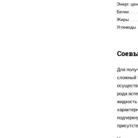
Энерг. це
Белки
Жиры
Углеводы
Соевы
Для полу
сложный т
осуществ
рода асп
жидкость 
характер
подчеркну
присутст