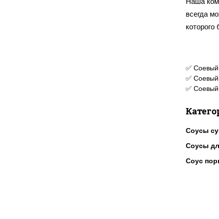
Наша ком
всегда м
которого
✅ Соевый 
✅ Соевый 
✅ Соевый 
Катего
Соусы с
Соусы дл
Соус по