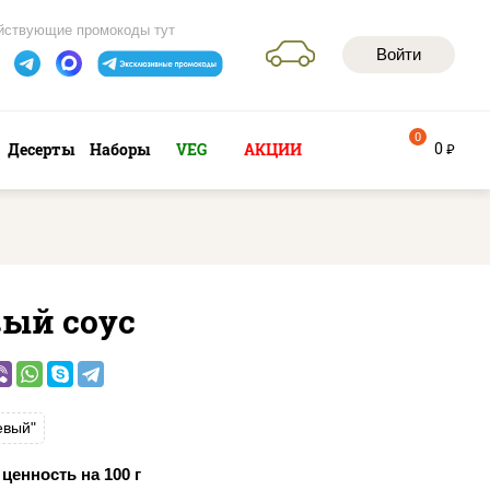
йствующие промокоды тут
Войти
0
0
Десерты
Наборы
VEG
АКЦИИ
руб
вый соус
евый"
ценность на 100 г