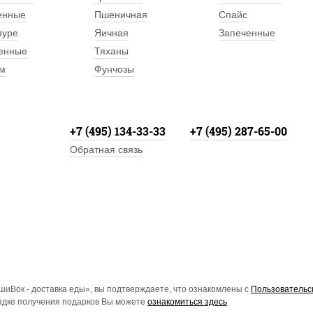
енные
Пшеничная
Спайс
пуре
Яичная
Запеченные
енные
Тяханы
м
Фунчозы
+7 (495) 134-33-33
+7 (495) 287-65-00
Обратная связь
иВок - доставка еды», вы подтверждаете, что ознакомлены с
Пользовательс
рядке получения подарков Вы можете
ознакомиться здесь