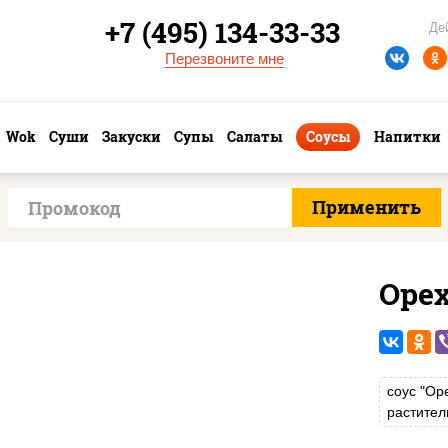
+7 (495) 134-33-33
Де
Перезвоните мне
Wok
Суши
Закуски
Супы
Салаты
Соусы
Напитки
Оре
соус "Ор
растител