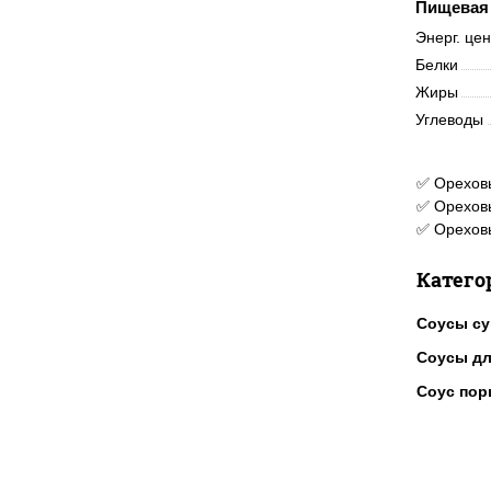
Пищевая 
Энерг. це
Белки
Жиры
Углеводы
✅ Ореховы
✅ Ореховы
✅ Ореховы
Катего
Соусы с
Соусы дл
Соус по