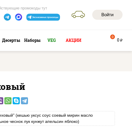
йствующие промокоды тут
Войти
0
0
Десерты
Наборы
VEG
АКЦИИ
руб
ховый
еховый" (кешью уксус соус соевый мирин масло
ьное чеснок лук кунжут апельсин яблоко)