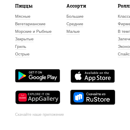
Пиццы
Ассорти
Рол
Мясные
Большие
Класс
Вегетарианские
Средние
Фирм
Морские и Рыбные
Малые
В тем
Закрытые
Запеч
Гриль
Эконо
Острые
Спайс
Скачайте наше приложение