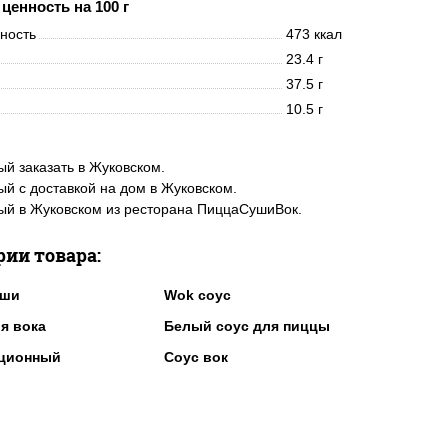
ценность на 100 г
нность
473 ккал
23.4 г
37.5 г
10.5 г
й заказать в Жуковском.
й с доставкой на дом в Жуковском.
й в Жуковском из ресторана ПиццаСушиВок.
рии товара:
уши
Wok соус
я вока
Белый соус для пиццы
рционный
Соус вок