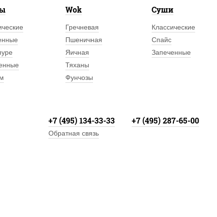
лы
Wok
Суши
ические
Гречневая
Классические
енные
Пшеничная
Спайс
пуре
Яичная
Запеченные
енные
Тяханы
м
Фунчозы
+7 (495) 134-33-33
+7 (495) 287-65-00
Обратная связь