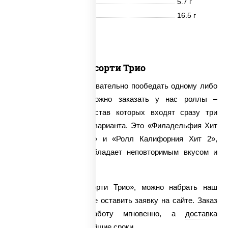
Жиры
5.7 г
Углеводы
16.5 г
18 шт.
Ассорти Трио
Возникло желание основательно пообедать одному либо
в компании? Тогда можно заказать у нас роллы –
«Ассорти Трио», в состав которых входят сразу три
наиболее популярных варианта. Это «Филадельфия Хит
Ролл», «Ролл Цезарь» и «Ролл Калифорния Хит 2»,
каждый из которых обладает неповторимым вкусом и
ароматом.
Чтобы заказать «Ассорти Трио», можно набрать наш
номер телефона или же оставить заявку на сайте. Заказ
будет принят в работу мгновенно, а
доставка
осуществлена в кратчайшие сроки.