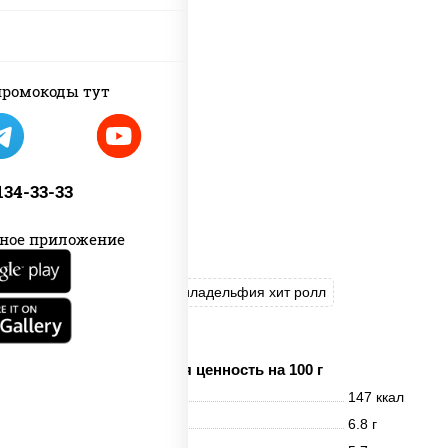
ромокоды тут
 134-33-33
ное приложение
Калифорния хит 2
Филадельфия хит ролл
Цезарь ролл
Пищевая ценность на 100 г
Энерг. ценность
147 ккал
Белки
6.8 г