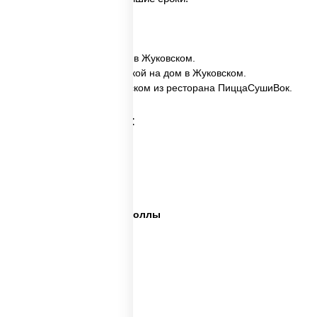
✅ Ассорти Трио заказать в Жуковском.
✅ Ассорти Трио с доставкой на дом в Жуковском.
✅ Ассорти Трио в Жуковском из ресторана ПиццаСушиВок.
Категории товара:
Сет пицца роллы
Суши вок ассорти
Ассорти сеты
Пицца суши вок сеты роллы
Пицца суши вок сеты
Сеты суши вок
Суши в суши сет
Суши сет солнцево