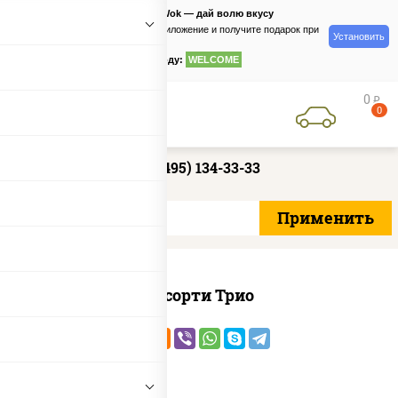
PizzaSushiWok — дай волю вкусу
Скачайте приложение и получите подарок при
Установить
заказе
по промокоду:
WELCOME
0
руб
0
+7 (495) 134-33-33
Ассорти Трио