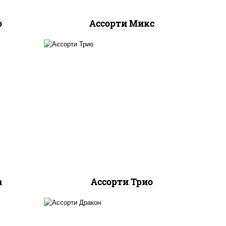
о
Ассорти Микс
ролл калифорния хит 2,
олл,
филадельфия хит ролл,
ролл
ролл цезарь
а
Ассорти Трио