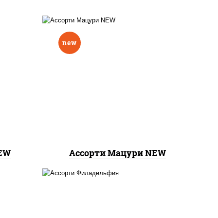
new
бекон темпура ролл,
запеченный лосось
,
, сяке
бостон ролл, ролл
я хит
калифорния хит 2,
 1
креветка темпура ролл,
ролл цезарь с лососем, ролл
хоккайдо, ролл сальмон
NEW
Ассорти Мацури NEW