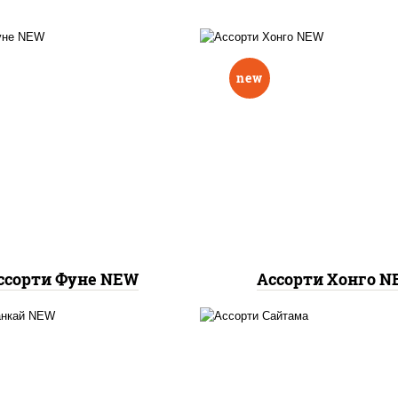
new
па маки, филадельфия
тунец темпура ролл
ролл, ролл калифорния
маки, ролл калифорни
2, гурмэ темпура ролл
2, калифорния хит
ссорти Фуне NEW
Ассорти Хонго 