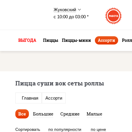
Жуковский
с 10:00 до 03:00 *
ВЫГОДА
Пиццы
Пиццы-мини
Ассорти
Рол
Пицца суши вок сеты роллы
Главная
Ассорти
Все
Большие
Средние
Малые
Сортировать
по популярности
по цене