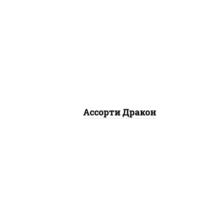
арь с
канада, филадельфия ролл
c огурцом
Ассорти Дракон