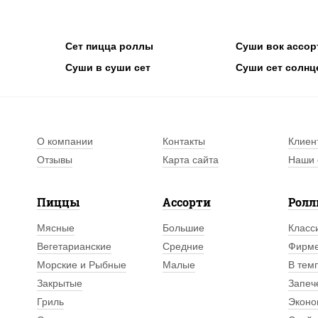
Сет пицца роллы
Суши вок ассор
Суши в суши сет
Суши сет солнц
О компании
Контакты
Клиен
Отзывы
Карта сайта
Наши 
Пиццы
Ассорти
Рол
Мясные
Большие
Класс
Вегетарианские
Средние
Фирм
Морские и Рыбные
Малые
В тем
Закрытые
Запеч
Гриль
Эконо