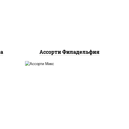
олл,
филадельфия ролл с угрем,
яке
филадельфия ролл с
рния
креветкой, филадельфия
хит ролл
ма
Ассорти Филадельфия
ролл цезарь,
запеченный
ролл калифорния
,
олл,
запеченный лосось
,
калифорния с лососем с/с,
гурмэ темпура ролл, бекон
темпура ролл