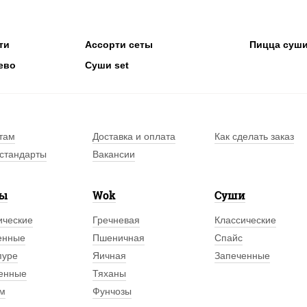
ти
Ассорти сеты
Пицца суши
ево
Суши set
там
Доставка и оплата
Как сделать заказ
стандарты
Вакансии
лы
Wok
Суши
ические
Гречневая
Классические
енные
Пшеничная
Спайс
пуре
Яичная
Запеченные
енные
Тяханы
м
Фунчозы