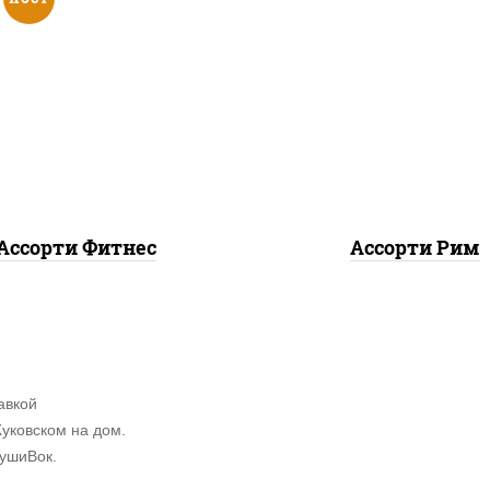
 маки, каппа маки, чука
ролл цезарь, ролл цез
ролл
лососем
Ассорти Фитнес
Ассорти Рим
авкой
уковском на дом.
СушиВок.