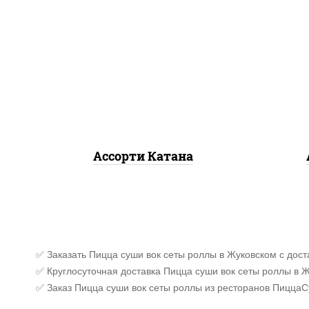
запеченный ролл
калифорния
,
запеченный
ясай
лосось
, гурмэ темпура
ролл,
угорь темпура ролл
Ассорти Катана
✅ Заказать Пицца суши вок сеты роллы в Жуковском с дост
✅ Круглосуточная доставка Пицца суши вок сеты роллы в Ж
✅ Заказ Пицца суши вок сеты роллы из ресторанов Пицца