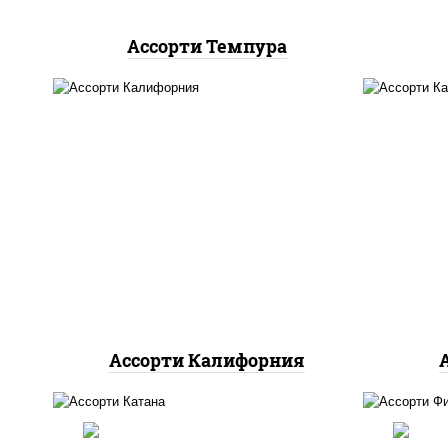
Ассорти Темпура
ролл калифорния хит 2,
запеченный ролл
аги
калифорния
, калифорния с
лососем с/с, калифорния
хит 1
Ассорти Калифорния