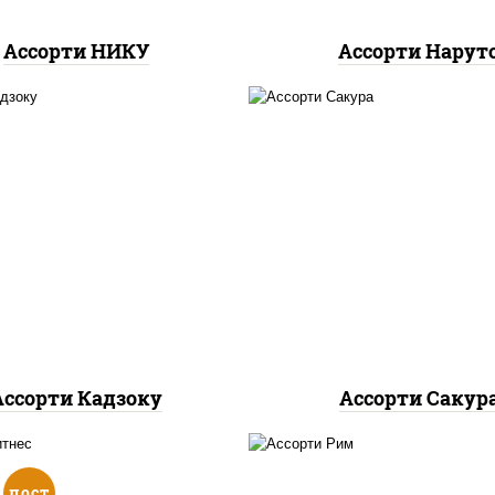
Ассорти НИКУ
Ассорти Нарут
калифорния чиз,
ро ролл,
калифорния
филадельфия дуэт р
спайс
, каппа маки
креветка люкс ролл, 
цезарь
Ассорти Кадзоку
Ассорти Сакур
пост