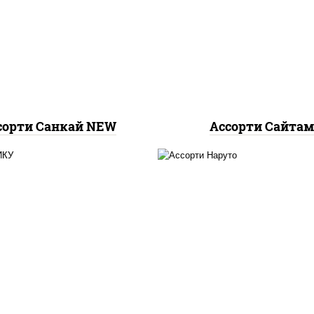
хотто ролл, бостон р
тто ролл, тори маки
темпура чиз ролл, с
ролл new
нагима ролл, калифо
лайт
сорти Санкай NEW
Ассорти Сайта
о ролл, цезарь темпура
лл, митто ролл, тори
хотто ролл, бостон р
аки ролл new, бекон
городpsw
ура ролл, ролл цезарь