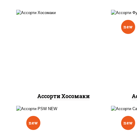
new
кап
унаги маки, сяке маки, эби
хит 
маки, каппа маки
хит 
Ассорти Хосомаки
А
филадельфия ролл c
огурцом, ролл калифорния
new
new
хит 2, ролл цезарь,
калифорния с креветкой,