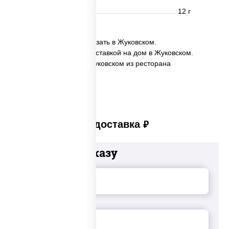
Углеводы
12 г
✅ Морс клюквенный заказать в Жуковском.
✅ Морс клюквенный с доставкой на дом в Жуковском.
✅ Морс клюквенный в Жуковском из ресторана
ПиццаСушиВок.
Платная доставка
руб
Добавьте к заказу