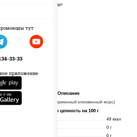
ромокоды тут
 134-33-33
ное приложение
Описание
(Натуральный, фирменный клюквенный морс)
Пищевая ценность на 100 г
Энерг. ценность
49 ккал
Белки
0 г
Жиры
0 г