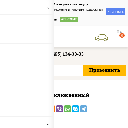
PizzaSushiWok — дай волю вкусу
Скачайте приложение и получите подарок при
Установить
заказе
по промокоду:
WELCOME
0
руб
0
+7 (495) 134-33-33
Морс клюквенный