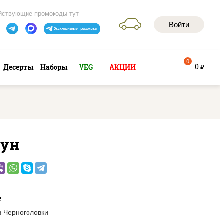
йствующие промокоды тут
Войти
0
0
Десерты
Наборы
VEG
АКЦИИ
руб
хун
е
з Черноголовки