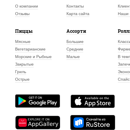
О компании
Контакты
Клиен
Отзывы
Карта сайта
Наши 
Пиццы
Ассорти
Рол
Мясные
Большие
Класс
Вегетарианские
Средние
Фирм
Морские и Рыбные
Малые
В тем
Закрытые
Запеч
Гриль
Эконо
Острые
Спайс