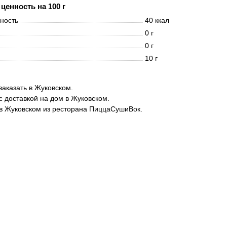
ценность на 100 г
нность
40 ккал
0 г
0 г
10 г
заказать в Жуковском.
с доставкой на дом в Жуковском.
в Жуковском из ресторана ПиццаСушиВок.