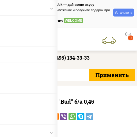
PizzaSushiWok — дай волю вкусу
Скачайте приложение и получите подарок при
Установить
заказе
по промокоду:
WELCOME
0
руб
0
+7 (495) 134-33-33
Пиво "Bud" б/а 0,45