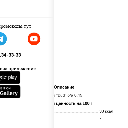
ромокоды тут
 134-33-33
ное приложение
Описание
Пиво "Bud" б/а 0,45
Пищевая ценность на 100 г
Энерг. ценность
33 ккал
Белки
г
Жиры
г