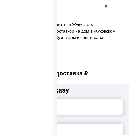
Углеводы
6 г
✅ Пиво "Bud" б/а 0,45 заказать в Жуковском.
✅ Пиво "Bud" б/а 0,45 с доставкой на дом в Жуковском.
✅ Пиво "Bud" б/а 0,45 в Жуковском из ресторана
ПиццаСушиВок.
Платная доставка
руб
Добавьте к заказу