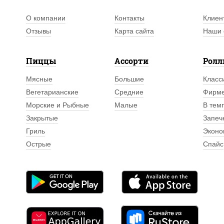
О компании
Контакты
Клиен
Отзывы
Карта сайта
Наши 
Пиццы
Ассорти
Рол
Мясные
Большие
Класс
Вегетарианские
Средние
Фирм
Морские и Рыбные
Малые
В тем
Закрытые
Запеч
Гриль
Эконо
Острые
Спайс