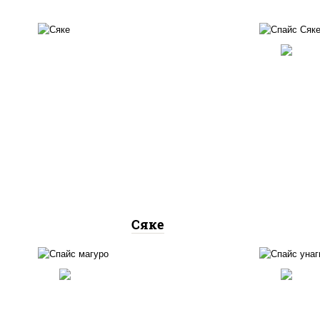
слаб
рис, лосось слабосоленый
(м
Сяке