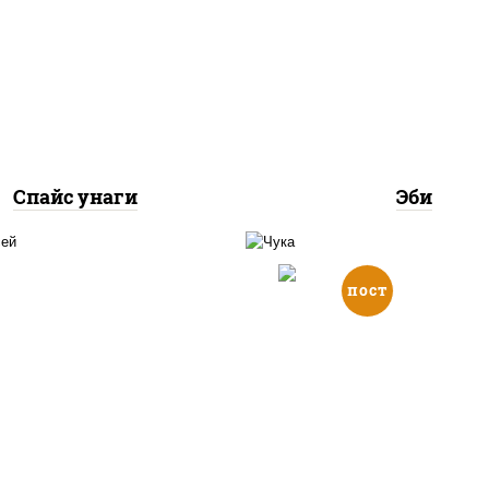
 нори, угорь копченый,
с "спайс" (майонез соус
рис, креветки
чили соус шрирача)
Спайс унаги
Эби
пост
 нори, лосось копченый,
с "спайс" (майонез соус
рис, нори, салат "чу
чили соус шрирача)