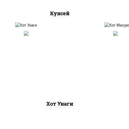
Кунсей
рис, нори, угорь копченый,
рис,
соус "хот" (майонез кетчуп
(ма
табаско чеснок масаго)
Хот Унаги