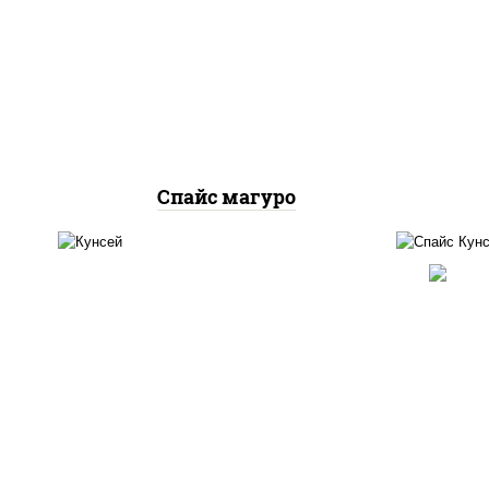
рис, нори, тунец, соус
рис,
"спайс" (майонез соус чили
соу
соус шрирача)
Спайс магуро
рис,
рис, лосось копченый
соу