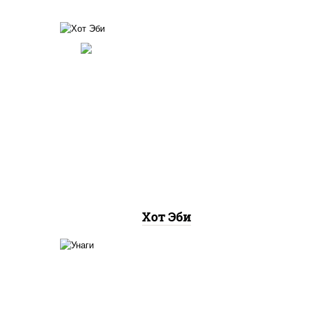
соус
рис, нори, креветки, соус
 чили
"хот" (майонез кетчуп
табаско чеснок масаго)
Хот Эби