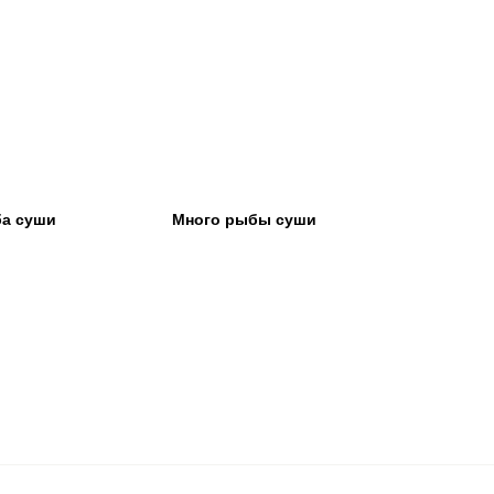
ба суши
Много рыбы суши