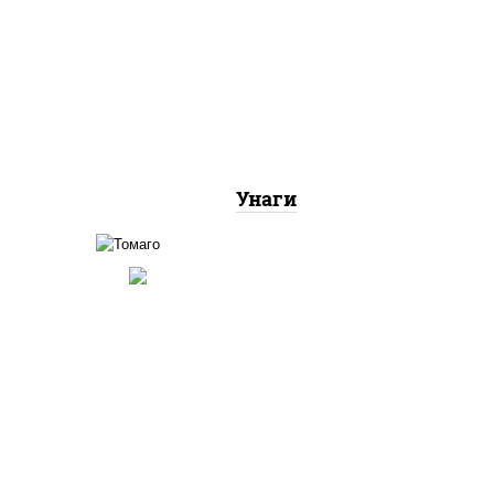
соус "унаги", рис, нори,
угорь копченый, кунжут
Унаги
соус "унаги", рис, нори,
ка"
омлет, кунжут