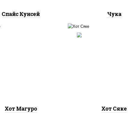
Спайс Кунсей
Чука
рис, нори, лосось
 нори, тунец, соус "хот"
слабосоленый, соус "
йонез кетчуп табаско
(майонез кетчуп таб
чеснок масаго)
чеснок масаго)
Хот Магуро
Хот Сяке