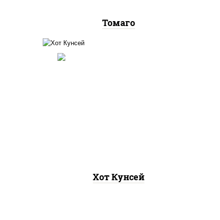
Томаго
рис, нори, лосось копченый,
хот"
соус "хот" (майонез кетчуп
аско
табаско чеснок масаго)
Хот Кунсей