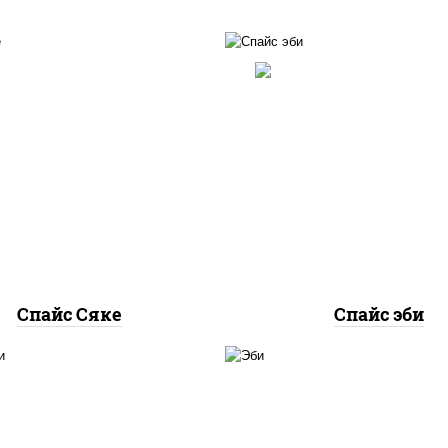
рис, нори, лосось
рис, нори, креветки, 
осоленый, соус "спайс"
"спайс" (майонез соус
айонез соус чили соус
соус шрирача)
шрирача)
Спайс Сяке
Спайс эби