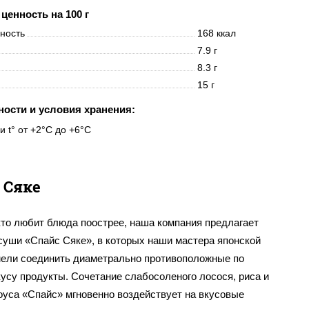
ценность на 100 г
нность
168 ккал
7.9 г
8.3 г
15 г
ности и условия хранения:
и t° от +2°C до +6°C
 Сяке
кто любит блюда поострее, наша компания предлагает
 суши «Спайс Сяке», в которых наши мастера японской
мели соединить диаметрально противоположные по
усу продукты. Сочетание слабосоленого лосося, риса и
оуса «Спайс» мгновенно воздействует на вкусовые