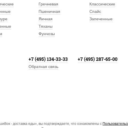
ические
Гречневая
Классические
енные
Пшеничная
Спайс
пуре
Яичная
Запеченные
енные
Тяханы
м
Фунчозы
+7 (495) 134-33-33
+7 (495) 287-65-00
Обратная связь
иВок - доставка еды», вы подтверждаете, что ознакомлены с
Пользовательс