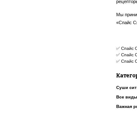
рецептор
Мы прини
«Спайс С
✅ Спайс С
✅ Спайс С
✅ Спайс С
Катего
Суши сит
Все виды
Важная р