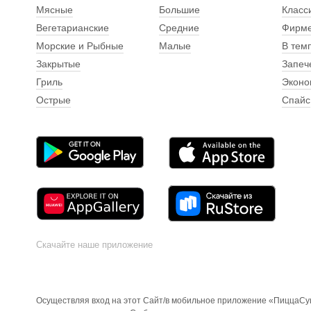
Мясные
Большие
Класс
Вегетарианские
Средние
Фирм
Морские и Рыбные
Малые
В тем
Закрытые
Запеч
Гриль
Эконо
Острые
Спайс
Скачайте наше приложение
Осуществляя вход на этот Сайт/в мобильное приложение «ПиццаСуш