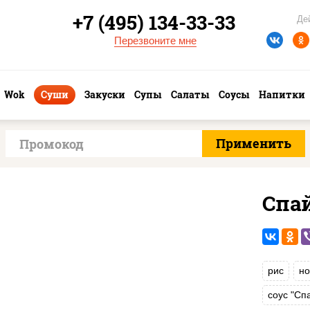
+7 (495) 134-33-33
Де
Перезвоните мне
Wok
Суши
Закуски
Супы
Салаты
Соусы
Напитки
Спа
рис
но
соус "Сп