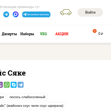
йствующие промокоды тут
Войти
0
0
Десерты
Наборы
VEG
АКЦИИ
руб
йс Сяке
ри
лосось слабосоленый
айс" (майонез соус чили соус шрирача)