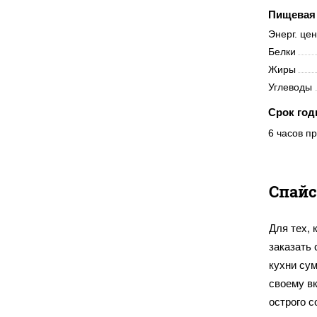
Пищевая 
Энерг. це
Белки
Жиры
Углеводы
Срок год
6 часов пр
Спайс
Для тех, 
заказать
кухни су
своему вк
острого с