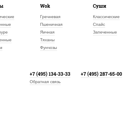
лы
Wok
Суши
ические
Гречневая
Классические
енные
Пшеничная
Спайс
пуре
Яичная
Запеченные
енные
Тяханы
м
Фунчозы
+7 (495) 134-33-33
+7 (495) 287-65-00
Обратная связь