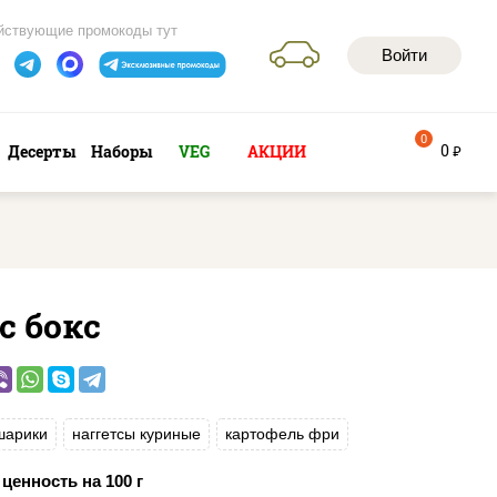
йствующие промокоды тут
Войти
0
0
Десерты
Наборы
VEG
АКЦИИ
руб
с бокс
шарики
наггетсы куриные
картофель фри
ценность на 100 г