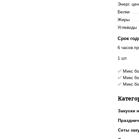
Энерг. це
Белки
Жиры
Углеводы
Срок год
6 часов пр
1 шт.
✅ Микс бо
✅ Микс бо
✅ Микс бо
Катего
Закуски н
Празднич
Сеты зак