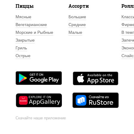
Пиццы
Ассорти
Рол
Мясные
Большие
Класс
Вегетарианские
Средние
Фирм
Морские и Рыбные
Малые
В тем
Закрытые
Запеч
Гриль
Эконо
Острые
Спайс
Скачайте наше приложение