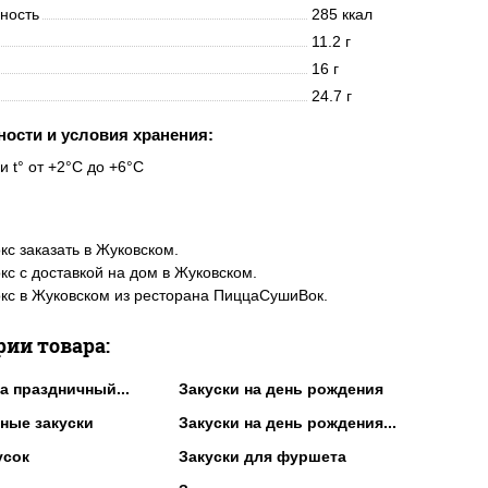
нность
285 ккал
11.2 г
16 г
24.7 г
ности и условия хранения:
и t° от +2°C до +6°C
кс заказать в Жуковском.
кс с доставкой на дом в Жуковском.
кс в Жуковском из ресторана ПиццаСушиВок.
рии товара:
а праздничный...
Закуски на день рождения
ные закуски
Закуски на день рождения...
усок
Закуски для фуршета