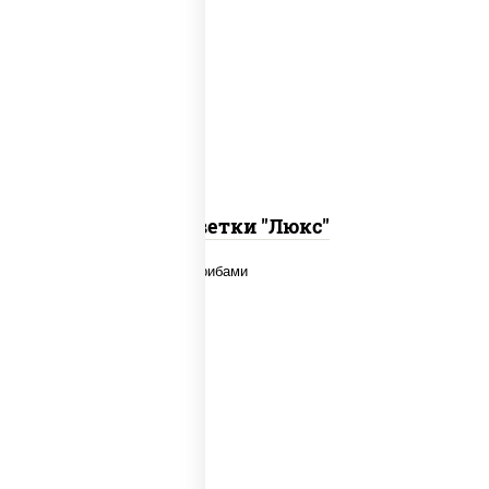
креветки, кляр, сухари панировочные
Креветки "Люкс"
говядина, шампиньоны св, дольки
картофеля, соус "чесночный"