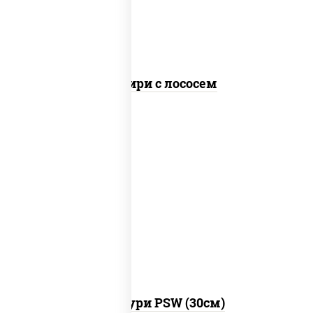
Онигири с лососем
моцарелла для пиццы, брынза, сыр
"чеддер", масло сливочное
Хачапури PSW (30см)