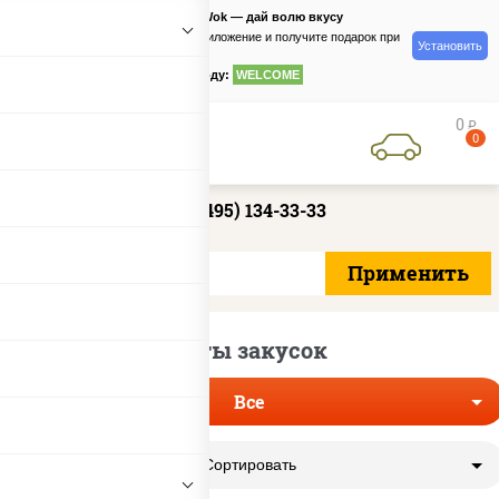
PizzaSushiWok — дай волю вкусу
Скачайте приложение и получите подарок при
Установить
заказе
по промокоду:
WELCOME
0
руб
0
+7 (495) 134-33-33
Сеты закусок
Все
Сортировать