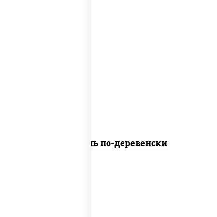
пост
дольки картофеля
Картофель по-деревенски