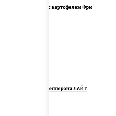
Наггетсы с картофелем Фри
пицца соус (томаты базилик орегано
чеснок), моцарелла для пиццы, колбаса
"пепперони", шампиньоны св
Пицца Пепперони ЛАЙТ