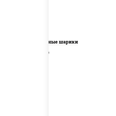
сырные шарики
Сырные шарики
наггетсы куриные, картофель фри,
огурцы маринованные