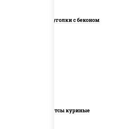
Сырные уголки с беконом
наггетсы куриные
Наггетсы куриные