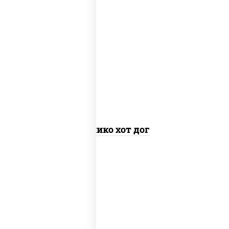
краб снежный, рис, нори, соус "яки"
(майонез чеснок масаго лосось
слабосолёный), огурцы свежие, соус
"спайс" (майонез соус чили соус
шрирача), соус "унаги", сухари
панировочные
Канико хот дог
рис, сыр сливочный, огурцы свежие,
лосось слабосоленый, водоросли нори