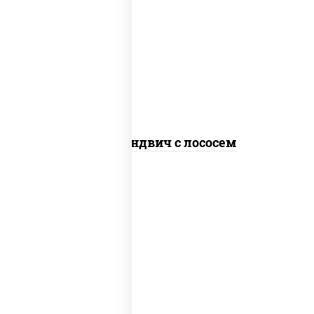
рис, нори, сыр сливочный, лосось
слабосоленый, огурцы свежие, сухари
панировочные, соус "унаги", кунжут
Суши-сэндвич с лососем
соус "шеф" (майонез соус соевый зелень
чеснок), моцарелла для пиццы, бекон