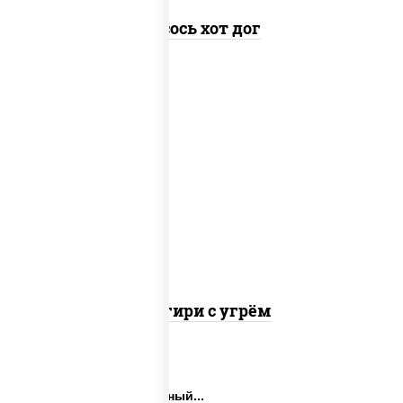
Лосось хот дог
рис, огурцы свежие, угорь копченый,
соус "унаги", кунжут, водоросли нори
Онигири с угрём
Закуски на праздничный...