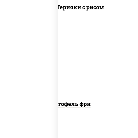
Курица Терияки с рисом
пост
картофель фри
Картофель фри