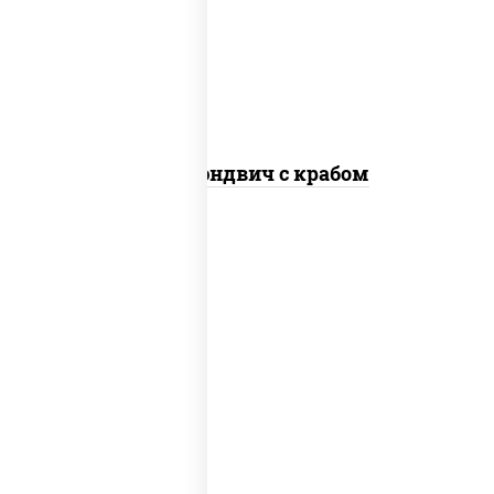
слабосолёный), сухари панировочные,
соус "унаги", кунжут
Суши-сэндвич с крабом
масло растительное, грудка куриная,
соус "терияки" (соевый соус сахар
крахмал уксус), рис, кунжут