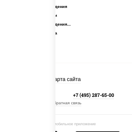
Закуски на день рождения
Праздничные закуски
Закуски на день рождения...
Закуски для фуршета
Сыр в панировке
Закуски на стол
Карта сайта
+7 (495) 134-33-33
+7 (495) 287-65-00
Обратная связь
Установи мобильное приложение