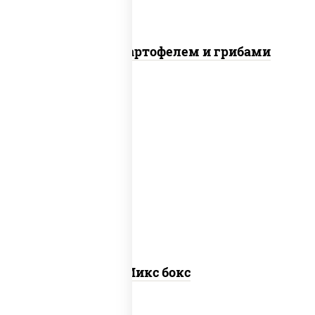
Говядина с картофелем и грибами
сырные шарики, наггетсы куриные,
картофель фри
Микс бокс