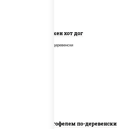
Чикен хот дог
наггетсы куриные, дольки картофеля,
огурцы маринованные
Наггетсы с картофелем по-деревенски