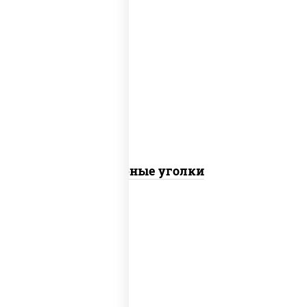
соус "шеф" (майонез соус соевый зелень
чеснок), моцарелла для пиццы
Сырные уголки
куриная грудка с паприкой, рис, нори,
сыр сливочный, огурцы маринованные,
соус "горчичный" (майонез горчица), лук
фри, соус "унаги", сухари панировочные