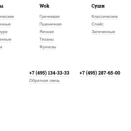
лы
Wok
Суши
ические
Гречневая
Классические
енные
Пшеничная
Спайс
пуре
Яичная
Запеченные
енные
Тяханы
м
Фунчозы
+7 (495) 134-33-33
+7 (495) 287-65-00
Обратная связь