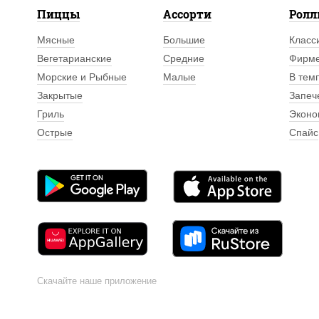
Пиццы
Ассорти
Рол
Мясные
Большие
Класс
Вегетарианские
Средние
Фирм
Морские и Рыбные
Малые
В тем
Закрытые
Запеч
Гриль
Эконо
Острые
Спайс
Скачайте наше приложение