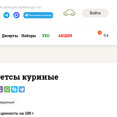
йствующие промокоды тут
Войти
0
0
Десерты
Наборы
VEG
АКЦИИ
руб
гетсы куриные
 куриные
ценность на 100 г