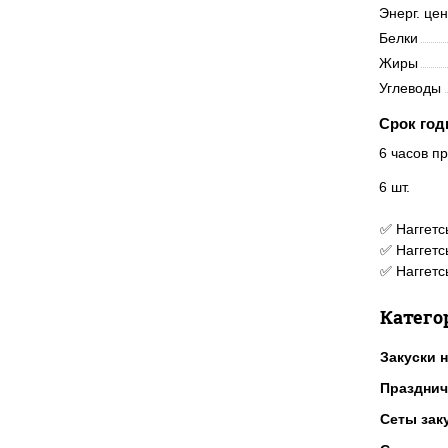
Энерг. це
Белки
Жиры
Углеводы
Срок год
6 часов пр
6 шт.
✅ Наггетс
✅ Наггетс
✅ Наггетс
Катего
Закуски н
Празднич
Сеты зак