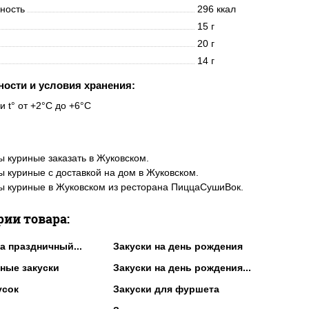
нность
296 ккал
15 г
20 г
14 г
ности и условия хранения:
и t° от +2°C до +6°C
ы куриные заказать в Жуковском.
ы куриные с доставкой на дом в Жуковском.
ы куриные в Жуковском из ресторана ПиццаСушиВок.
рии товара:
а праздничный...
Закуски на день рождения
ные закуски
Закуски на день рождения...
усок
Закуски для фуршета