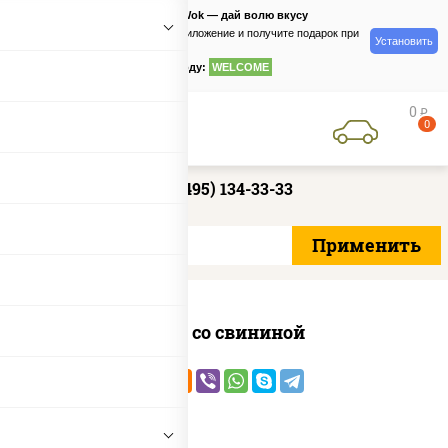
PizzaSushiWok — дай волю вкусу
Скачайте приложение и получите подарок при
Установить
заказе
по промокоду:
WELCOME
0
руб
0
+7 (495) 134-33-33
Удон со свининой