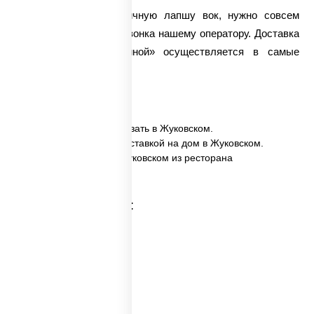
Чтобы заказать пшеничную лапшу вок, нужно совсем
немного времени для звонка нашему оператору.
Доставка
вока
«Удон со свининой» осуществляется в самые
кратчайшие сроки!
✅ Удон со свининой заказать в Жуковском.
✅ Удон со свининой с доставкой на дом в Жуковском.
✅ Удон со свининой в Жуковском из ресторана
ПиццаСушиВок.
Категории товара: