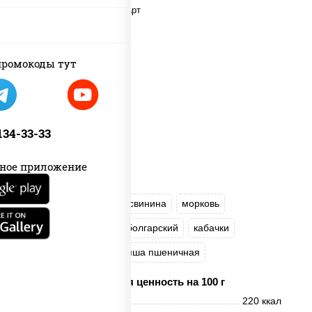
ромокоды тут
 134-33-33
ное приложение
масло растительное
свинина
морковь
лук репчатый
перец болгарский
кабачки
соус "Чесночный"
лапша пшеничная
Пищевая ценность на 100 г
Энерг. ценность
220 ккал