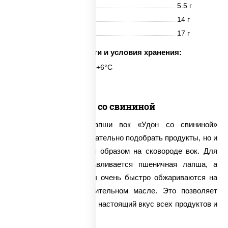
Белки
5.5 г
Жиры
14 г
Углеводы
17 г
Срок годности и условия хранения:
6 часов при t° от +2°C до +6°C
Удон со свининой
Для приготовления лапши вок «Удон со свининой»
требуется не только тщательно подобрать продукты, но и
приготовить их особым образом на сковороде вок. Для
этого сначала подготавливается пшеничная лапша, а
остальные ингредиенты очень быстро обжариваются на
сковороде вок в растительном масле. Это позволяет
максимально сохранить настоящий вкус всех продуктов и
их полезные вещества.