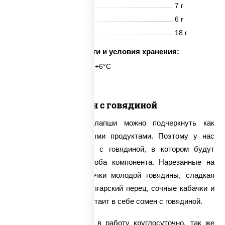
Белки
7 г
Жиры
6 г
Углеводы
18 г
Срок годности и условия хранения:
6 часов при t° от +2°C до +6°C
Сомен с говядиной
Тонкий вкус яичной лапши можно подчеркнуть как
овощами, так и мясными продуктами. Поэтому у нас
можно заказать сомен с говядиной, в котором будут
присутствовать сразу оба компонента. Нарезанные на
длинные полоски кусочки молодой говядины, сладкая
морковь, пикантный болгарский перец, сочные кабачки и
многое другое – вот что таит в себе сомен с говядиной.
Мы принимаем заказы в работу круглосуточно, так же