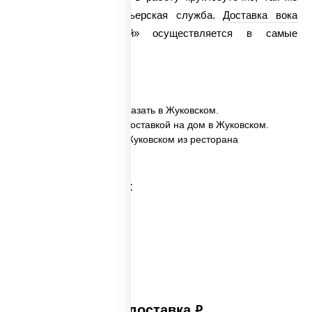
работает и наша курьерская служба.
Доставка вока
«Сомен с говядиной» осуществляется в самые
кратчайшие сроки!
✅ Сомен с говядиной заказать в Жуковском.
✅ Сомен с говядиной с доставкой на дом в Жуковском.
✅ Сомен с говядиной в Жуковском из ресторана
ПиццаСушиВок.
Категории товара:
Платная доставка
руб