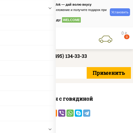
PizzaSushiWok — дай волю вкусу
Скачайте приложение и получите подарок при
Установить
заказе
по промокоду:
WELCOME
0
руб
0
+7 (495) 134-33-33
Сомен с говядиной