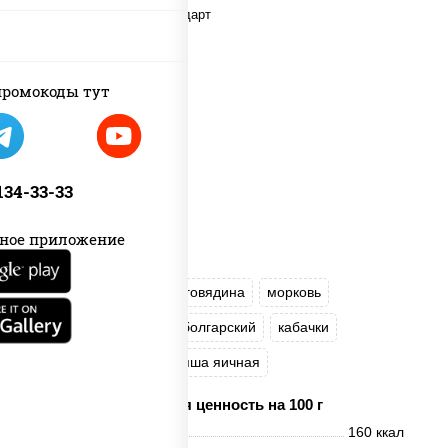
ромокоды тут
 134-33-33
ное приложение
масло растительное
говядина
морковь
лук репчатый
перец болгарский
кабачки
соус "Чесночный"
лапша яичная
Пищевая ценность на 100 г
Энерг. ценность
160 ккал