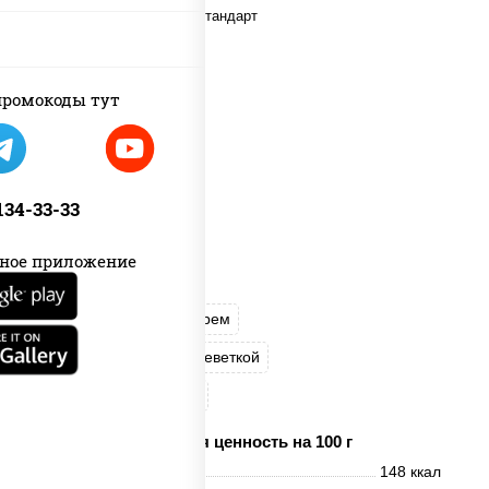
ромокоды тут
 134-33-33
ное приложение
Филадельфия ролл с угрем
Филадельфия ролл с креветкой
Филадельфия хит ролл
Пищевая ценность на 100 г
Энерг. ценность
148 ккал