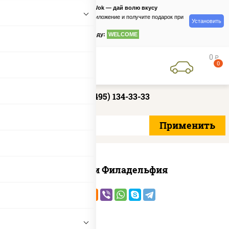
PizzaSushiWok — дай волю вкусу
Скачайте приложение и получите подарок при
Установить
заказе
по промокоду:
WELCOME
0
руб
0
+7 (495) 134-33-33
Ассорти Филадельфия