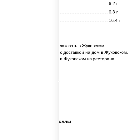
Белки
6.2 г
Жиры
6.3 г
Углеводы
16.4 г
18 шт.
✅ Ассорти Филадельфия заказать в Жуковском.
✅ Ассорти Филадельфия с доставкой на дом в Жуковском.
✅ Ассорти Филадельфия в Жуковском из ресторана
ПиццаСушиВок.
Категории товара:
Сет пицца роллы
Суши вок ассорти
Ассорти сеты
Пицца суши вок сеты роллы
Пицца суши вок сеты