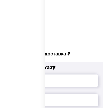
Сеты суши вок
Суши в суши сет
Суши сет солнцево
Суши set
Платная доставка
руб
Добавьте к заказу