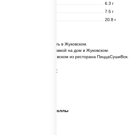
Белки
6.3 г
Жиры
7.5 г
Углеводы
20.8 г
28 шт.
✅ Ассорти Катана заказать в Жуковском.
✅ Ассорти Катана с доставкой на дом в Жуковском.
✅ Ассорти Катана в Жуковском из ресторана ПиццаСушиВок.
Категории товара:
Сет пицца роллы
Суши вок ассорти
Ассорти сеты
Пицца суши вок сеты роллы
Пицца суши вок сеты
Сеты суши вок