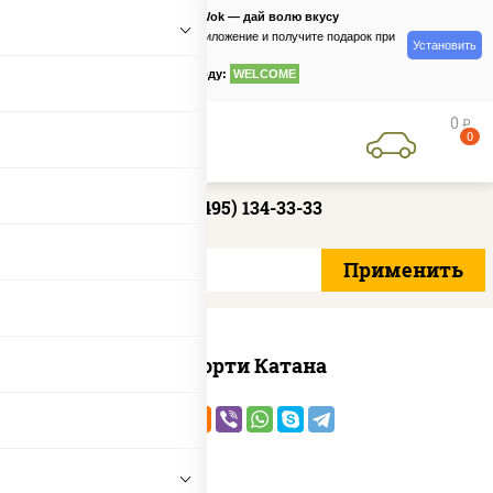
PizzaSushiWok — дай волю вкусу
Скачайте приложение и получите подарок при
Установить
заказе
по промокоду:
WELCOME
0
руб
0
+7 (495) 134-33-33
Ассорти Катана