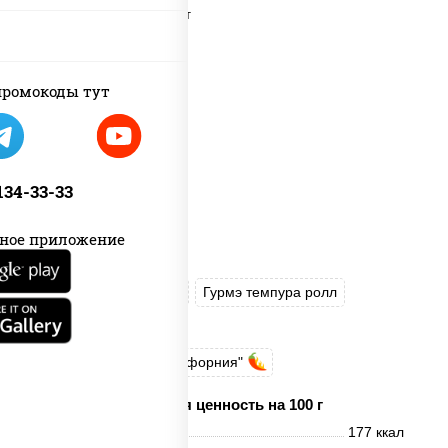
ромокоды тут
 134-33-33
ное приложение
Угорь темпура ролл
Гурмэ темпура ролл
Запеченный лосось
Запеченный ролл "Калифорния"
Пищевая ценность на 100 г
Энерг. ценность
177 ккал