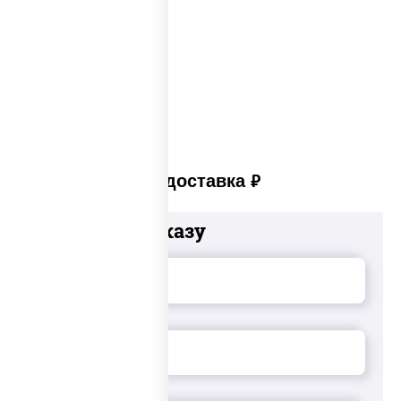
Суши в суши сет
Суши сет солнцево
Суши set
Платная доставка
руб
Добавьте к заказу