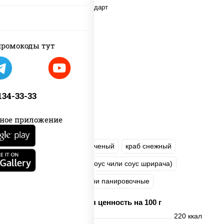
ромокоды тут
 134-33-33
ное приложение
рис
нори
угорь копченый
краб снежный
соус "Спайс" (майонез соус чили соус шрирача)
салат "Айсберг"
сухари панировочные
Пищевая ценность на 100 г
Энерг. ценность
220 ккал