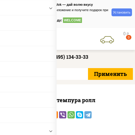
PizzaSushiWok — дай волю вкусу
Скачайте приложение и получите подарок при
Установить
заказе
по промокоду:
WELCOME
0
руб
0
+7 (495) 134-33-33
Угорь темпура ролл