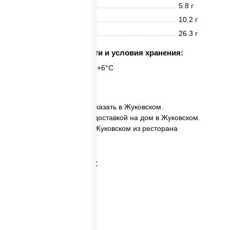
Белки
5.8 г
Жиры
10.2 г
Углеводы
26.3 г
Срок годности и условия хранения:
6 часов при t° от +2°C до +6°C
8 шт.
✅ Угорь темпура ролл заказать в Жуковском.
✅ Угорь темпура ролл с доставкой на дом в Жуковском.
✅ Угорь темпура ролл в Жуковском из ресторана
ПиццаСушиВок.
Категории товара: