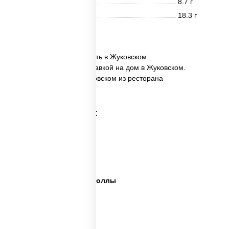
Жиры
8.7 г
Углеводы
18.3 г
18 шт.
✅ Ассорти Наруто заказать в Жуковском.
✅ Ассорти Наруто с доставкой на дом в Жуковском.
✅ Ассорти Наруто в Жуковском из ресторана
ПиццаСушиВок.
Категории товара:
Сет пицца роллы
Суши вок ассорти
Ассорти сеты
Пицца суши вок сеты роллы
Пицца суши вок сеты
Сеты суши вок
Суши в суши сет