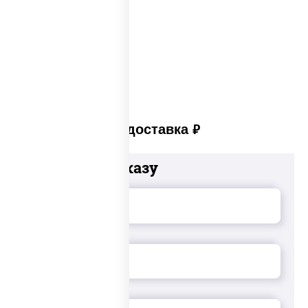
Суши сет солнцево
Суши set
Платная доставка
руб
Добавьте к заказу