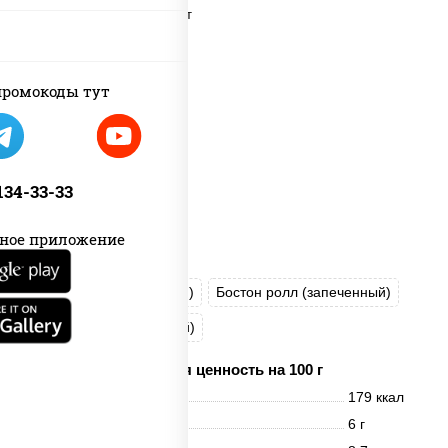
ромокоды тут
 134-33-33
ное приложение
Хотто ролл (запеченный)
Бостон ролл (запеченный)
Город PSW (запеченный)
Пищевая ценность на 100 г
Энерг. ценность
179 ккал
Белки
6 г