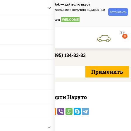
PizzaSushiWok — дай волю вкусу
Скачайте приложение и получите подарок при
Установить
заказе
по промокоду:
WELCOME
0
руб
0
+7 (495) 134-33-33
Ассорти Наруто