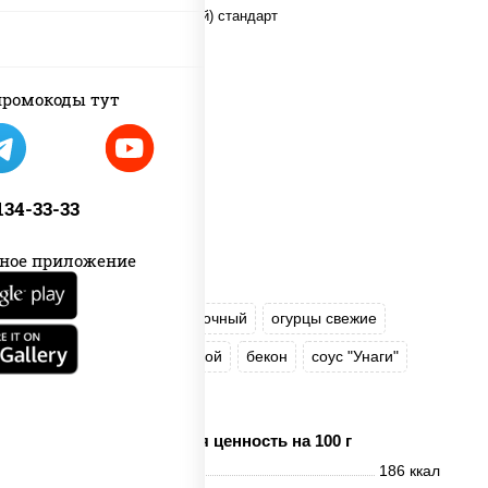
ромокоды тут
 134-33-33
ное приложение
рис
нори
сыр сливочный
огурцы свежие
куриная грудка с паприкой
бекон
соус "Унаги"
кунжут
Пищевая ценность на 100 г
Энерг. ценность
186 ккал