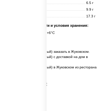
Белки
6.5 г
Жиры
9.9 г
Углеводы
17.3 г
Срок годности и условия хранения:
6 часов при t° от +2°C до +6°C
6 шт.
✅ Бостон ролл (запеченный) заказать в Жуковском.
✅ Бостон ролл (запеченный) с доставкой на дом в
Жуковском.
✅ Бостон ролл (запеченный) в Жуковском из ресторана
ПиццаСушиВок.
Категории товара: