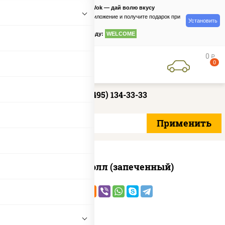
PizzaSushiWok — дай волю вкусу
Скачайте приложение и получите подарок при
Установить
заказе
по промокоду:
WELCOME
0
руб
0
+7 (495) 134-33-33
Бостон ролл (запеченный)