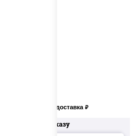
Пицца из печи
Big pizza
Пицца 300 грамм
Популярные пиццы
Лучшая пицца
Лучшая пицца Москвы
Пицца много сыра
Пицца в пицца печи
Платная доставка
руб
Добавьте к заказу