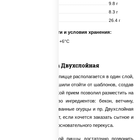
Белки
9.8 г
Жиры
8.3 г
Углеводы
26.4 г
Срок годности и условия хранения:
24 часа при t° от +2°C до +6°C
Пицца Двухслойная
Традиционно начинка в пицце располагается в один слой,
однако наши повара решили отойти от шаблонов, создав
двухслойную пиццу. Такой прием позволил разместить на
тонком тесте множество ингредиентов: бекон, ветчину,
куриную грудку, маринованные огурцы и пр. Двухслойная
пицца отлично подойдет, если хочется заказать сытное и
калорийное блюдо для основательного перекуса.
Для заказа двухслойной пиццы достаточно позвонить