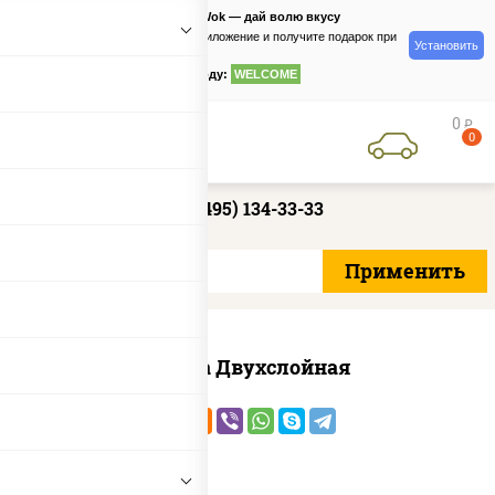
PizzaSushiWok — дай волю вкусу
Скачайте приложение и получите подарок при
Установить
заказе
по промокоду:
WELCOME
0
руб
0
+7 (495) 134-33-33
Пицца Двухслойная