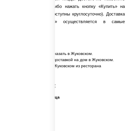
нашим диспетчерам либо нажать кнопку «Купить» на
сайте (оба варианта доступны круглосуточно).
Доставка
пиццы
«Двухслойная» осуществляется в самые
кратчайшие сроки.
✅ Пицца Двухслойная заказать в Жуковском.
✅ Пицца Двухслойная с доставкой на дом в Жуковском.
✅ Пицца Двухслойная в Жуковском из ресторана
ПиццаСушиВок.
Категории товара:
Дешевая и вкусная пицца
Дорогая пицца
Пицца 500 грамм
Каталог пицц