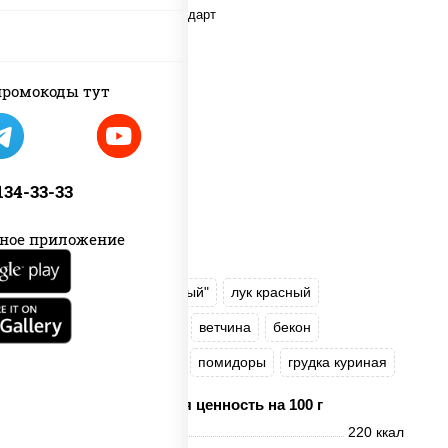
ромокоды тут
 134-33-33
ное приложение
соус "Томатно - горчичный"
лук красный
огурцы маринованные
ветчина
бекон
моцарелла для пиццы
помидоры
грудка куриная
Пищевая ценность на 100 г
Энерг. ценность
220 ккал