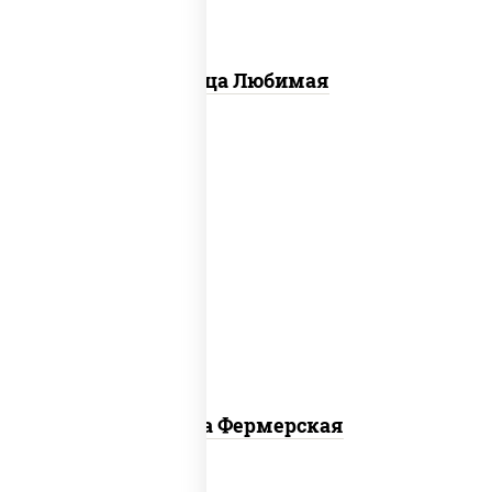
Пицца Любимая
соус "техасский барбекю", моцарелла
для пиццы, лук красный, колбаса
"салями", ветчина, огурцы
маринованные
Пицца Фермерская