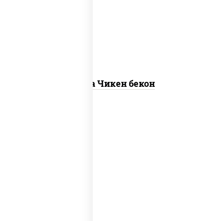
"пепперони", моцарелла для пиццы,
пицца соус (томаты базилик орегано
чеснок), помидоры, соус "горчичный"
(майонез горчица)
Пицца Чикен бекон
грибы шампиньоны в сливочном соусе,
грибы шампиньоны, чеснок, моцарелла
для пиццы, бекон, сыр "пармезан"