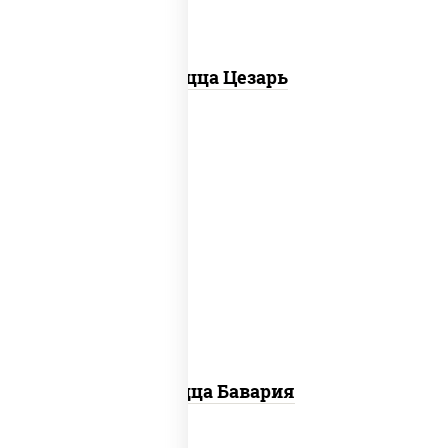
Пицца Цезарь
соус "горчичный" (майонез горчица),
моцарелла для пиццы, колбаса
"пепперони", ветчина, помидоры
Пицца Бавария