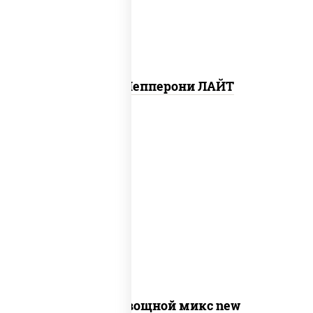
Пицца Пепперони ЛАЙТ
соус "шеф" (майонез соус соевый зелень
чеснок), моцарелла для пиццы,
шампиньоны св, помидоры, перец
болгарский, лук красный, соус "песто"
(базилик, петрушка, рукола, сыр
"пекорино-романо", кешью,
подсолнечное масло)
Пицца Овощной микс new