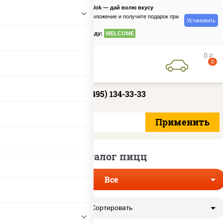
PizzaSushiWok — дай волю вкусу
Скачайте приложение и получите подарок при
Установить
заказе
по промокоду:
WELCOME
0
руб
0
+7 (495) 134-33-33
Каталог пицц
Все
Сортировать