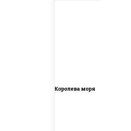
пицца соус (томаты базилик орегано
чеснок), моцарелла для пиццы, чеснок,
осьминоги, креветки тигровые,
креветки коктейльные, кальмары,
лимон
Пицца Королева моря
грудка куриная, бекон, колбаса