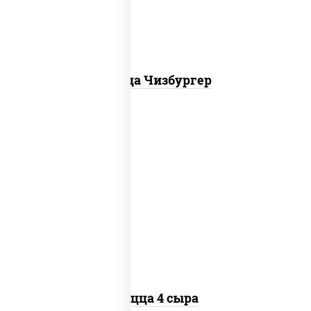
Пицца Чизбургер
пицца соус (томаты базилик орегано
чеснок), моцарелла для пиццы, сыры
моцарелла дор-блю чеддер эмменталь
Пицца 4 сыра