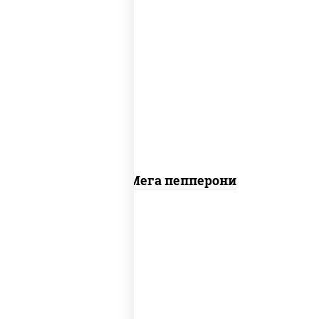
пицца соус (томаты базилик орегано
чеснок), моцарелла для пиццы, колбаса
"пепперони"
Пицца Мега пепперони
пицца соус (томаты базилик орегано
чеснок), моцарелла для пиццы, лук
красный, колбаса "пепперони", перец