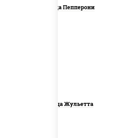
Пицца Пепперони
грибы шампиньоны, моцарелла для
пиццы
Пицца Жульетта