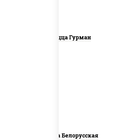
болгарский, соус "техасский барбекю"
Пицца Гурман
соус "горчичный" (майонез горчица),
моцарелла для пиццы, лук красный,
колбаса "салями", бекон, огурцы
маринованные, дольки картофеля, соус
"техасский барбекю"
Пицца Белорусская