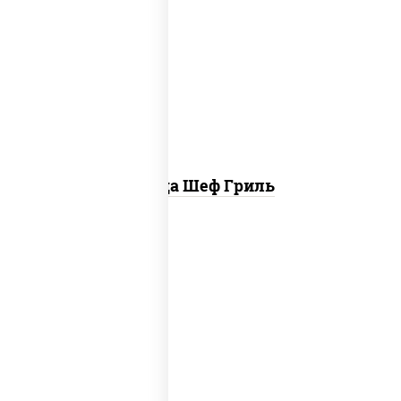
пицца соус (томаты базилик орегано
чеснок), моцарелла для пиццы, колбаса
"пепперони", бекон, свинина, соус
"гриль", лук фри
Пицца Шеф Гриль
соус "шеф" (майонез соус соевый зелень
чеснок), моцарелла для пиццы,
шампиньоны св, лук красный, ветчина