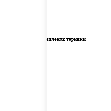
томаты "черри", грудка куриная, соус
"терияки" (соевый соус сахар крахмал
уксус), кунжут
Пицца Цыпленок терияки
пицца соус (томаты базилик орегано
чеснок), моцарелла для пиццы, колбаса
"пепперони"