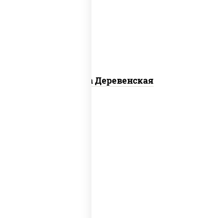
чеснок), моцарелла для пиццы, чеснок,
лук красный, шампиньоны св, свинина,
бекон
Пицца Деревенская
соус "томатно - горчичный", моцарелла
для пиццы, шампиньоны св, помидоры,
перец болгарский, говядина, грудка
куриная, бекон