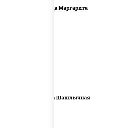
Пицца Маргарита
пицца соус (томаты базилик орегано
чеснок), моцарелла для пиццы, лук
красный, огурцы маринованные, грудка
куриная
Пицца Шашлычная