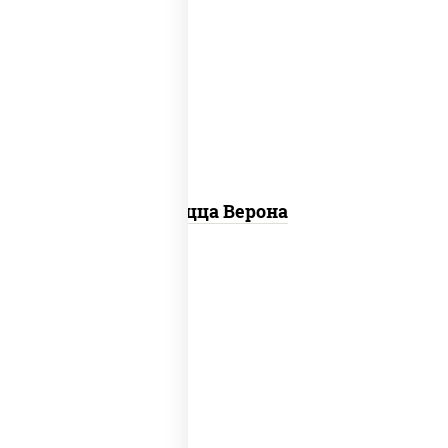
соус "шеф" (майонез соус соевый зелень
чеснок), моцарелла для пиццы, колбаса
"пепперони", шампиньоны св, помидоры
Пицца Верона
соус "цезарь" (масло растительное
загустители сахар яйца чеснок специи
перец черный консерванты), моцарелла
для пиццы, помидоры, грудка куриная,
бекон