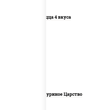
Пицца 4 вкуса
соус "шеф" (майонез соус соевый зелень
чеснок), моцарелла для пиццы, грудка
куриная
Пицца Куриное Царство