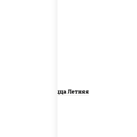
соус "шеф" (майонез соус соевый зелень
чеснок), помидоры, грудка куриная,
огурцы свежие, моцарелла для пиццы
Пицца Летняя
пицца соус (томаты базилик орегано