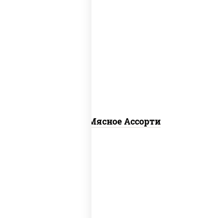
пицца соус (томаты базилик орегано
чеснок), моцарелла для пиццы,
помидоры, говядина, свинина, грудка
куриная, бекон
Пицца Мясное Ассорти
соус "гриль", моцарелла для пиццы,
огурцы маринованные, свинина, грудка
куриная, бекон