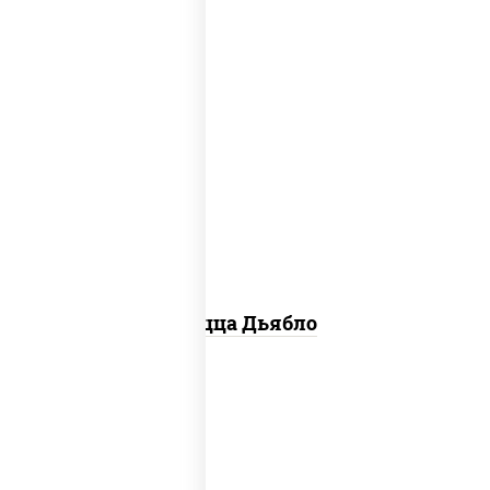
соус "техасский барбекю", моцарелла
для пиццы, лук красный, колбаса
"салями", ветчина, перец "халапеньо",
помидоры, огурцы маринованные
Пицца Дьябло
соус "горчичный" (майонез горчица),