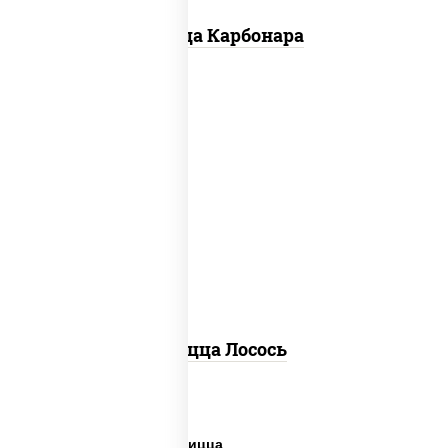
Пицца Карбонара
лосось слабосоленый, моцарелла для
пиццы, пицца соус (томаты базилик
орегано чеснок), маслины, соус "песто"
(базилик, петрушка, рукола, сыр
"пекорино-романо", кешью,
подсолнечное масло), лимон
Пицца Лосось
Дешевая и вкусная пицца