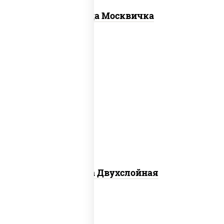
Пицца Москвичка
соус "томатно - горчичный", лук
красный, огурцы маринованные,
ветчина, бекон, моцарелла для пиццы,
помидоры, грудка куриная
Пицца Двухслойная