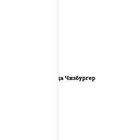
соус "гриль", моцарелла для пиццы,
огурцы маринованные, свинина, грудка
куриная, бекон
Пицца Чизбургер
пицца соус (томаты базилик орегано
чеснок), моцарелла для пиццы, сыры
моцарелла дор-блю чеддер эмменталь