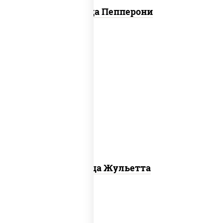
Пицца Пепперони
грибы шампиньоны, моцарелла для
пиццы
Пицца Жульетта