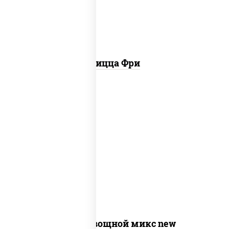
Пицца Фри
соус "шеф" (майонез соус соевый зелень
чеснок), моцарелла для пиццы,
шампиньоны св, помидоры, перец
болгарский, лук красный, соус "песто"
(базилик, петрушка, рукола, сыр
"пекорино-романо", кешью,
подсолнечное масло)
Пицца Овощной микс new