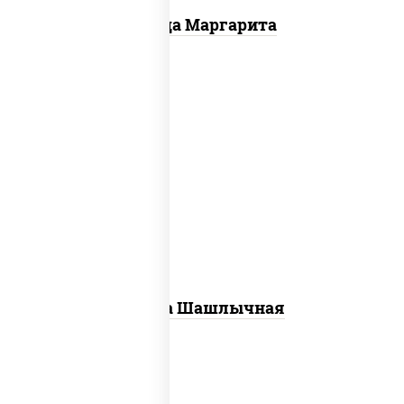
Пицца Маргарита
пицца соус (томаты базилик орегано
чеснок), моцарелла для пиццы, лук
красный, огурцы маринованные, грудка
куриная
Пицца Шашлычная