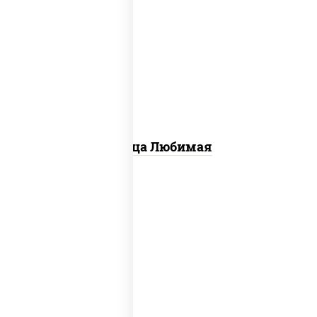
соус "шеф" (майонез соус соевый зелень
чеснок), моцарелла для пиццы,
шампиньоны св, лук красный, ветчина
Пицца Любимая
пицца соус (томаты базилик орегано
чеснок), моцарелла для пиццы, колбаса
"пепперони", бекон, свинина, соус
"гриль", лук фри