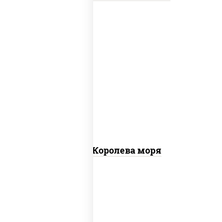
пицца соус (томаты базилик орегано
чеснок), моцарелла для пиццы, чеснок,
осьминоги, креветки тигровые,
креветки коктейльные, кальмары,
лимон
Пицца Королева моря
грудка куриная, бекон, колбаса