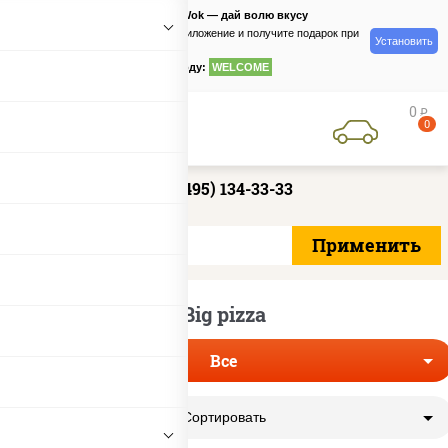
PizzaSushiWok — дай волю вкусу
Скачайте приложение и получите подарок при
Установить
заказе
по промокоду:
WELCOME
0
руб
0
+7 (495) 134-33-33
Big pizza
Все
Сортировать