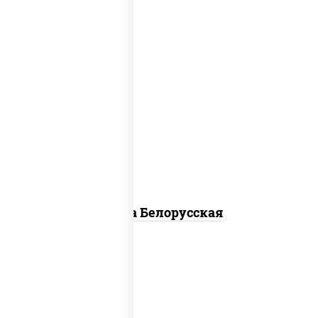
соус "горчичный" (майонез горчица),
моцарелла для пиццы, лук красный,
колбаса "салями", бекон, огурцы
маринованные, дольки картофеля, соус
"техасский барбекю"
Пицца Белорусская
соус "томатно - горчичный", моцарелла