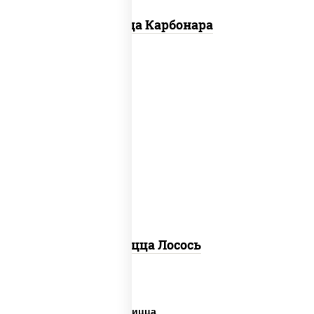
Пицца Карбонара
лосось слабосоленый, моцарелла для
пиццы, пицца соус (томаты базилик
орегано чеснок), маслины, соус "песто"
(базилик, петрушка, рукола, сыр
"пекорино-романо", кешью,
подсолнечное масло), лимон
Пицца Лосось
Дешевая и вкусная пицца