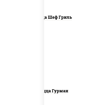
Пицца Шеф Гриль
пицца соус (томаты базилик орегано
чеснок), моцарелла для пиццы, лук
красный, колбаса "пепперони", перец
болгарский, соус "техасский барбекю"
Пицца Гурман