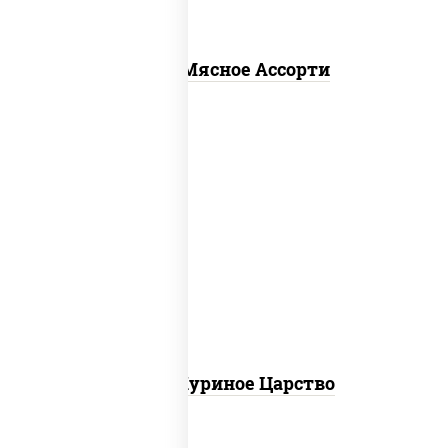
Пицца Мясное Ассорти
соус "шеф" (майонез соус соевый зелень
чеснок), моцарелла для пиццы, грудка
куриная
Пицца Куриное Царство