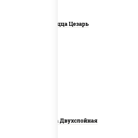
Пицца Цезарь
соус "томатно - горчичный", лук
красный, огурцы маринованные,
ветчина, бекон, моцарелла для пиццы,
помидоры, грудка куриная
Пицца Двухслойная