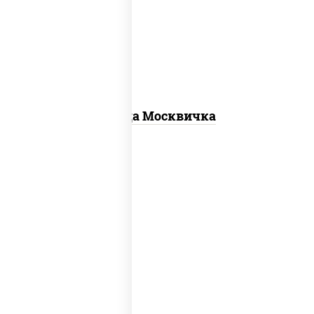
для пиццы, шампиньоны св, помидоры,
перец болгарский, говядина, грудка
куриная, бекон
Пицца Москвичка
соус "шеф" (майонез соус соевый зелень
чеснок), моцарелла для пиццы, колбаса
"пепперони", шампиньоны св, помидоры