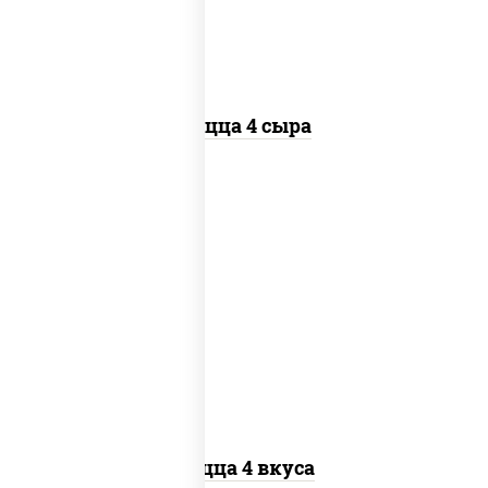
Пицца 4 сыра
пицца соус (томаты базилик орегано
чеснок), моцарелла для пиццы, колбаса
"пепперони", бекон, перец "халапеньо",
грудка куриная, помидоры, шампиньоны
св, ветчина
Пицца 4 вкуса