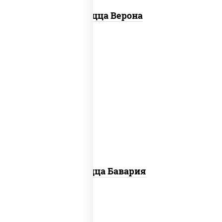
Пицца Верона
соус "горчичный" (майонез горчица),
моцарелла для пиццы, колбаса
"пепперони", ветчина, помидоры
Пицца Бавария