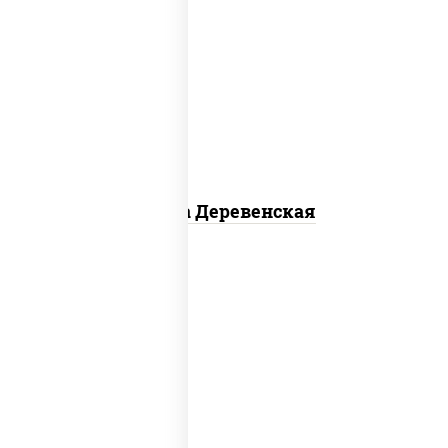
пицца соус (томаты базилик орегано
чеснок), моцарелла для пиццы, чеснок,
лук красный, шампиньоны св, свинина,
бекон
Пицца Деревенская
соус "цезарь" (масло растительное
загустители сахар яйца чеснок специи
перец черный консерванты), моцарелла
для пиццы, помидоры, грудка куриная,
бекон