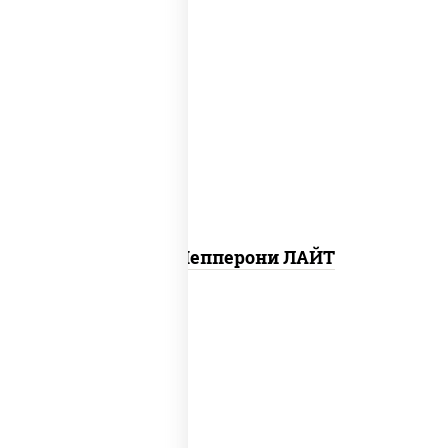
пицца соус (томаты базилик орегано
чеснок), моцарелла для пиццы, колбаса
"пепперони", шампиньоны св
Пицца Пепперони ЛАЙТ
соус "шеф" (майонез соус соевый зелень
чеснок), шампиньоны св, моцарелла для
пиццы, картофель фри