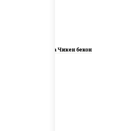
"пепперони", моцарелла для пиццы,
пицца соус (томаты базилик орегано
чеснок), помидоры, соус "горчичный"
(майонез горчица)
Пицца Чикен бекон
грибы шампиньоны в сливочном соусе,
грибы шампиньоны, чеснок, моцарелла
для пиццы, бекон, сыр "пармезан"