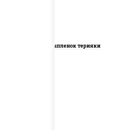
томаты "черри", грудка куриная, соус
"терияки" (соевый соус сахар крахмал
уксус), кунжут
Пицца Цыпленок терияки
пицца соус (томаты базилик орегано
чеснок), моцарелла для пиццы, колбаса
"пепперони"