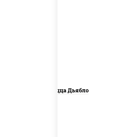
соус "техасский барбекю", моцарелла
для пиццы, лук красный, колбаса
"салями", ветчина, перец "халапеньо",
помидоры, огурцы маринованные
Пицца Дьябло
соус "горчичный" (майонез горчица),