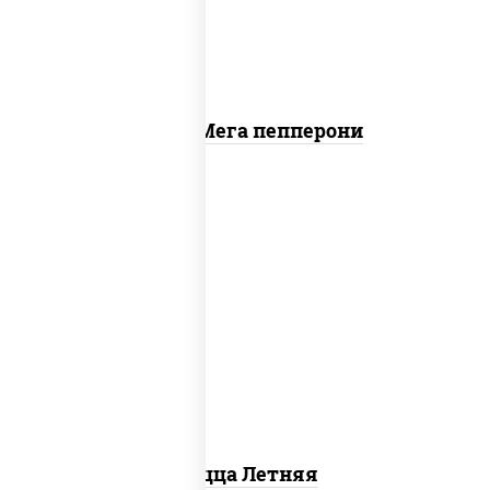
Пицца Мега пепперони
соус "шеф" (майонез соус соевый зелень
чеснок), помидоры, грудка куриная,
огурцы свежие, моцарелла для пиццы
Пицца Летняя