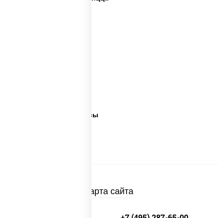
Дорогая пицца
Пицца 500 грамм
Каталог пицц
Пицца из печи
Пицца 300 грамм
Популярные пиццы
Лучшая пицца
Лучшая пицца Москвы
Пицца много сыра
Пицца в пицца печи
Карта сайта
+7 (495) 134-33-33
+7 (495) 287-65-00