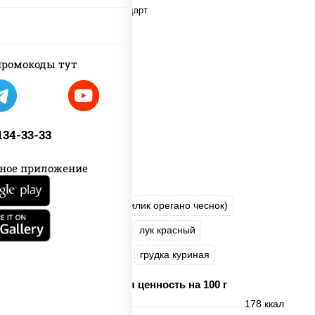
ромокоды тут
 134-33-33
ное приложение
пицца соус (томаты базилик орегано чеснок)
моцарелла для пиццы
лук красный
огурцы маринованные
грудка куриная
Пищевая ценность на 100 г
Энерг. ценность
178 ккал