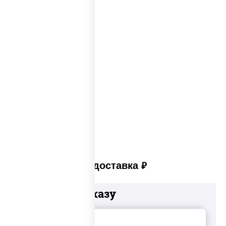
Big pizza
Пицца 300 грамм
Популярные пиццы
Лучшая пицца
Лучшая пицца Москвы
Пицца много сыра
Пицца в пицца печи
Платная доставка
руб
Добавьте к заказу