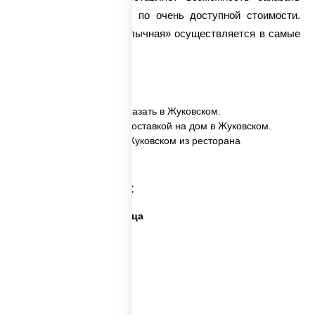
пиццу круглосуточно и по очень доступной стоимости.
Доставка пиццы
«Шашлычная» осуществляется в самые
кратчайшие сроки.
✅ Пицца Шашлычная заказать в Жуковском.
✅ Пицца Шашлычная с доставкой на дом в Жуковском.
✅ Пицца Шашлычная в Жуковском из ресторана
ПиццаСушиВок.
Категории товара:
Дешевая и вкусная пицца
Дорогая пицца
Пицца 500 грамм
Каталог пицц
Пицца из печи