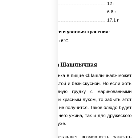
Белки
12 г
Жиры
6.8 г
Углеводы
17.1 г
Срок годности и условия хранения:
24 часа при t° от +2°C до +6°C
Пицца Шашлычная
На первый взгляд, начинка в пицце «Шашлычная» может
показаться совсем простой и безыскусной. Но если хоть
раз попробовать куриную грудку с маринованными
огурцами, Моцареллой и красным луком, то забыть этот
изумительный вкус уже не получится. Такое блюдо будет
уместно как для домашнего ужина, так и для дружеского
пикника на свежем воздухе.
Наша компания предоставляет возможность заказать