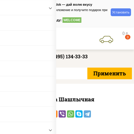
PizzaSushiWok — дай волю вкусу
Скачайте приложение и получите подарок при
Установить
заказе
по промокоду:
WELCOME
0
руб
0
+7 (495) 134-33-33
Пицца Шашлычная