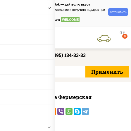
PizzaSushiWok — дай волю вкусу
Скачайте приложение и получите подарок при
Установить
заказе
по промокоду:
WELCOME
0
руб
0
+7 (495) 134-33-33
Пицца Фермерская