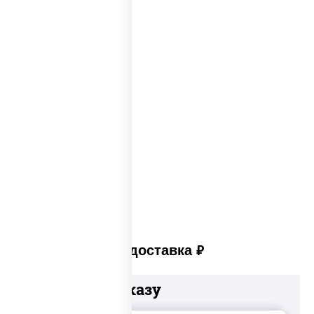
Пицца из печи
Big pizza
Пицца 300 грамм
Популярные пиццы
Лучшая пицца
Лучшая пицца Москвы
Пицца много сыра
Пицца в пицца печи
Платная доставка
руб
Добавьте к заказу