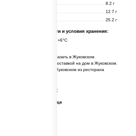
Белки
8.2 г
Жиры
12.7 г
Углеводы
25.2 г
Срок годности и условия хранения:
24 часа при t° от +2°C до +6°C
✅ Пицца Фермерская заказать в Жуковском.
✅ Пицца Фермерская с доставкой на дом в Жуковском.
✅ Пицца Фермерская в Жуковском из ресторана
ПиццаСушиВок.
Категории товара:
Дешевая и вкусная пицца
Дорогая пицца
Пицца 500 грамм
Каталог пицц