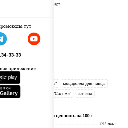
ромокоды тут
 134-33-33
ное приложение
соус "Техасский барбекю"
моцарелла для пиццы
лук красный
колбаса "Салями"
ветчина
огурцы маринованные
Пищевая ценность на 100 г
Энерг. ценность
247 ккал