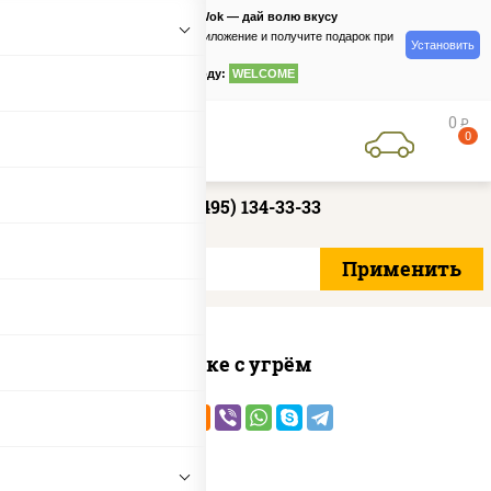
PizzaSushiWok — дай волю вкусу
Скачайте приложение и получите подарок при
Установить
заказе
по промокоду:
WELCOME
0
руб
0
+7 (495) 134-33-33
Поке с угрём