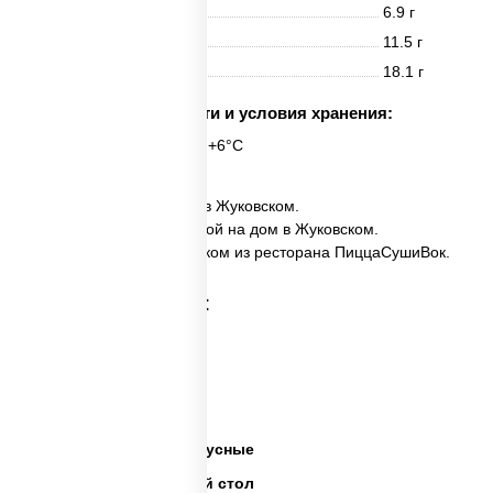
Белки
6.9 г
Жиры
11.5 г
Углеводы
18.1 г
Срок годности и условия хранения:
6 часов при t° от +2°C до +6°C
✅ Поке с угрём заказать в Жуковском.
✅ Поке с угрём с доставкой на дом в Жуковском.
✅ Поке с угрём в Жуковском из ресторана ПиццаСушиВок.
Категории товара:
Суши салаты
Салаты на праздники
Готовые салаты
Салаты недорогие и вкусные
Салаты на праздничный стол