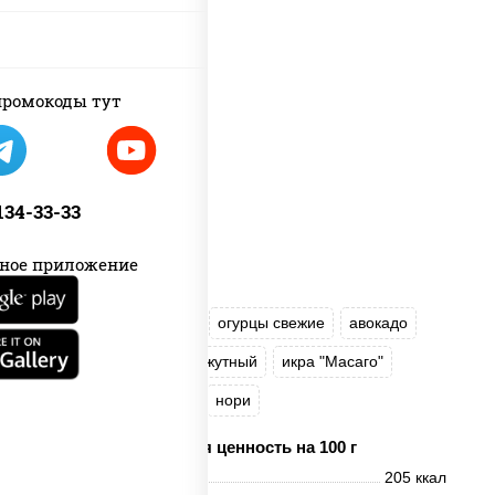
ромокоды тут
 134-33-33
ное приложение
рис
угорь копченый
огурцы свежие
авокадо
салат "Чука"
соус кунжутный
икра "Масаго"
соус "Унаги"
кунжут
нори
Пищевая ценность на 100 г
Энерг. ценность
205 ккал