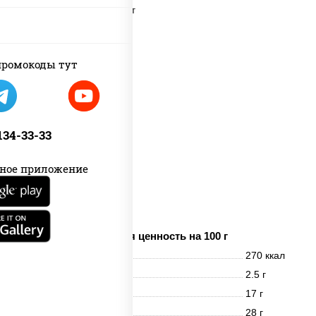
пост
ромокоды тут
 134-33-33
ное приложение
картофель фри
Пищевая ценность на 100 г
Энерг. ценность
270 ккал
Белки
2.5 г
Жиры
17 г
Углеводы
28 г