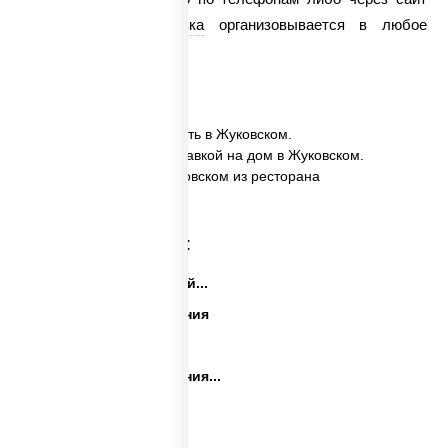
круглосуточно.
Доставка
организовывается в любое
удобное для Вас время.
✅ Картофель фри заказать в Жуковском.
✅ Картофель фри с доставкой на дом в Жуковском.
✅ Картофель фри в Жуковском из ресторана
ПиццаСушиВок.
Категории товара:
Закуски на праздничный...
Закуски на день рождения
Праздничные закуски
Закуски на день рождения...
Сеты закусок
Закуски для фуршета