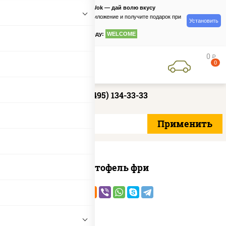
PizzaSushiWok — дай волю вкусу
Скачайте приложение и получите подарок при
Установить
заказе
по промокоду:
WELCOME
0
руб
0
+7 (495) 134-33-33
Картофель фри