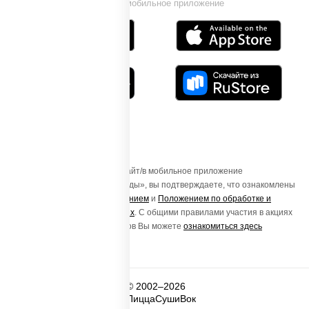
Установи мобильное приложение
Осуществляя вход на этот Сайт/в мобильное приложение
«ПиццаСушиВок - доставка еды», вы подтверждаете, что ознакомлены
с
Пользовательским соглашением
и
Положением по обработке и
защите персональных данных
. С общими правилами участия в акциях
и порядке получения подарков Вы можете
ознакомиться здесь
© 2002–2026
ПиццаСушиВок