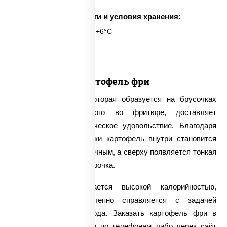
Срок годности и условия хранения:
6 часов при t° от +2°C до +6°C
1 шт.
Картофель фри
Хрустящая корочка, которая образуется на брусочках
картофеля, обжаренного во фритюре, доставляет
настоящее гастрономическое удовольствие. Благодаря
такому способу обжарки картофель внутри становится
невероятно мягким и сочным, а сверху появляется тонкая
и весьма аппетитная корочка.
Такое блюдо отличается высокой калорийностью,
поэтому оно великолепно справляется с задачей
утоления чувства голода. Заказать картофель фри в
нашей компании можно по телефонам либо через сайт