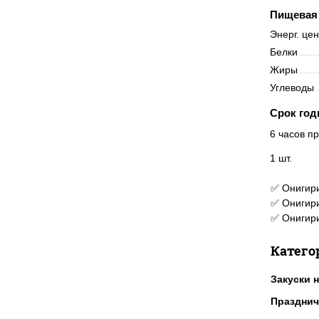
Пищевая 
Энерг. це
Белки
Жиры
Углеводы
Срок год
6 часов пр
1 шт.
✅ Онигири
✅ Онигири
✅ Онигири
Катего
Закуски н
Празднич