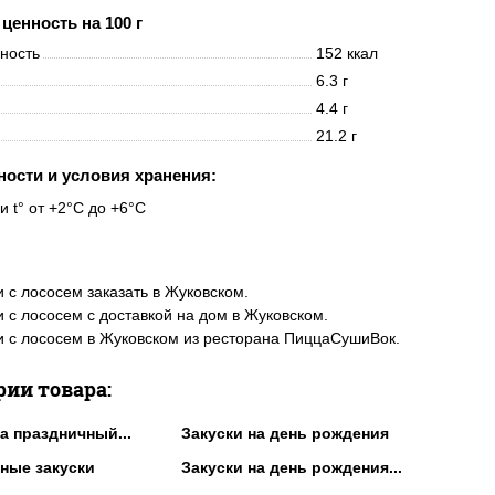
ценность на 100 г
нность
152 ккал
6.3 г
4.4 г
21.2 г
ности и условия хранения:
и t° от +2°C до +6°C
 с лососем заказать в Жуковском.
 с лососем с доставкой на дом в Жуковском.
 с лососем в Жуковском из ресторана ПиццаСушиВок.
рии товара:
а праздничный...
Закуски на день рождения
ные закуски
Закуски на день рождения...