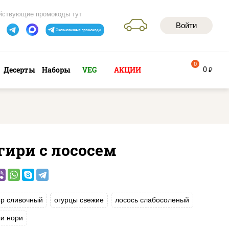
йствующие промокоды тут
Войти
0
0
Десерты
Наборы
VEG
АКЦИИ
руб
гири с лососем
р сливочный
огурцы свежие
лосось слабосоленый
и нори