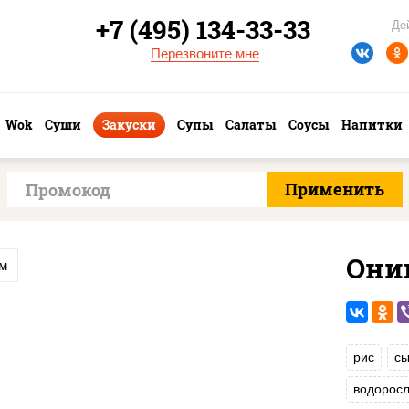
+7 (495) 134-33-33
Де
Перезвоните мне
Wok
Суши
Закуски
Супы
Салаты
Соусы
Напитки
Они
ем
рис
сы
водоросл