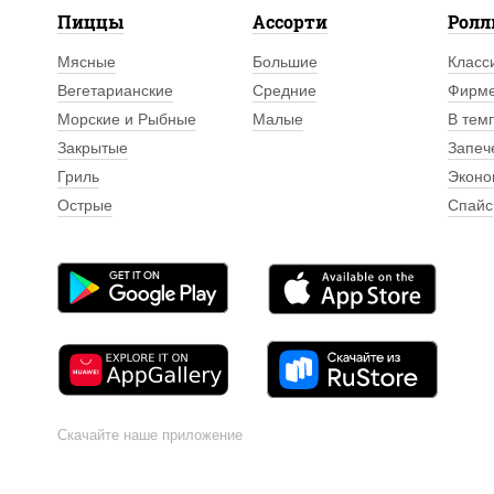
Пиццы
Ассорти
Рол
Мясные
Большие
Класс
Вегетарианские
Средние
Фирм
Морские и Рыбные
Малые
В тем
Закрытые
Запеч
Гриль
Эконо
Острые
Спайс
Скачайте наше приложение