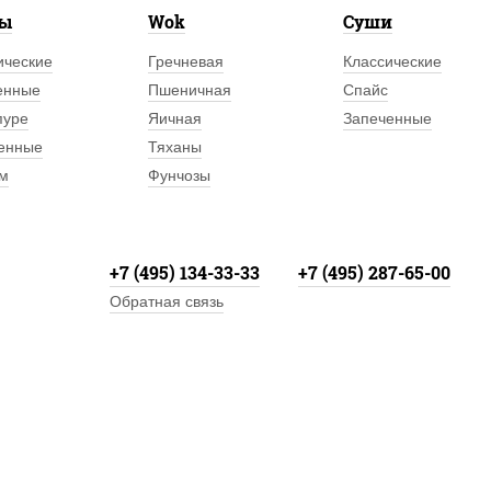
лы
Wok
Суши
ические
Гречневая
Классические
енные
Пшеничная
Спайс
пуре
Яичная
Запеченные
енные
Тяханы
м
Фунчозы
+7 (495) 134-33-33
+7 (495) 287-65-00
Обратная связь