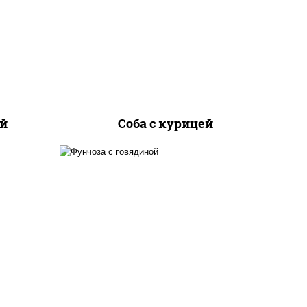
лук
грудка куриная, морковь,
лук репчатый, перец
соус
болгарский, кабачки, соус
а
"чесночный", лапша
гречневая
ой
Соба с курицей
е,
масло растительное,
лук
говядина, морковь, лук
репчатый, перец
соус
болгарский, кабачки, соус
а
"чесночный", лапша
стеклянная