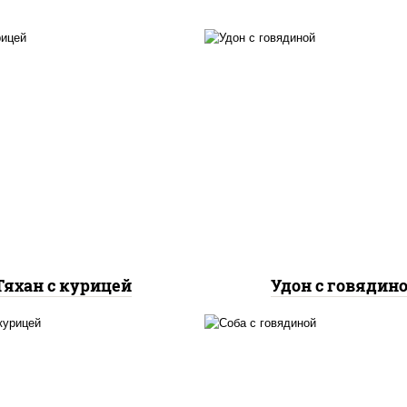
масло растительно
асло растительное,
говядина, морковь, 
дка куриная, морковь,
репчатый, перец
ук репчатый, перец
болгарский, кабачки, 
олгарский, рис, соус
"чесночный", лапш
чесночный", кунжут
пшеничная
Тяхан с курицей
Удон с говядин
асло растительное,
масло растительно