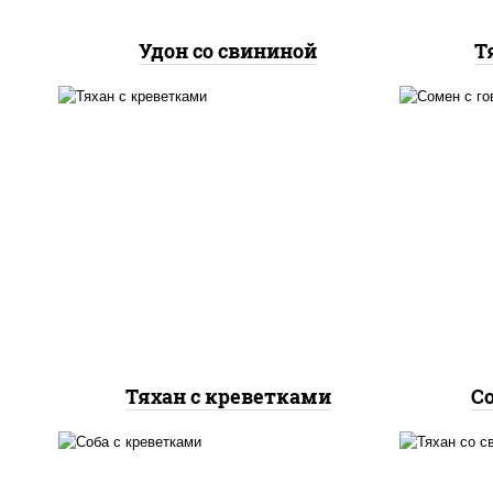
Удон со свининой
Т
масло растительное,
м
креветки, морковь, лук
го
репчатый, перец
болгарский, рис, соус
бол
"чесночный", кунжут
"чес
Тяхан с креветками
С