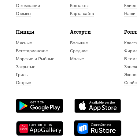
О компании
Контакты
Клиен
Отзывы
Карта сайта
Наши 
Пиццы
Ассорти
Рол
Мясные
Большие
Класс
Вегетарианские
Средние
Фирм
Морские и Рыбные
Малые
В тем
Закрытые
Запеч
Гриль
Эконо
Острые
Спайс