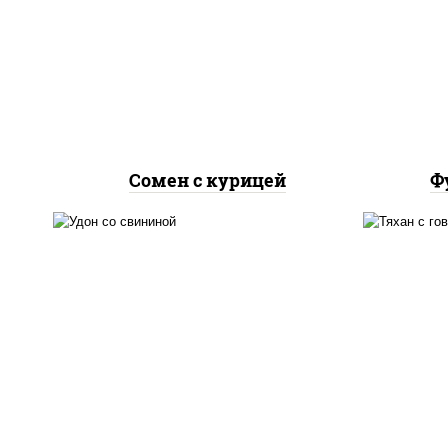
гру
грудка куриная, морковь,
л
лук репчатый, перец
бол
болгарский, кабачки, соус
"чесночный", лапша яичная
Сомен с курицей
Ф
масло растительное,
м
свинина, морковь, лук
го
репчатый, перец
болгарский, кабачки, соус
б
"чесночный", лапша
"
пшеничная