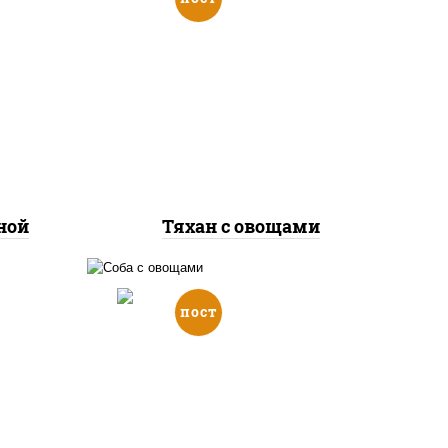
е,
ук
масло растительное,
морковь, лук репчатый,
соус
перец болгарский, рис, соус
а
"чесночный", кунжут
ной
Тяхан с овощами
пост
е,
масло растительное,
ый,
морковь, лук репчатый,
ачки,
перец болгарский, кабачки,
пша
соус "чесночный", лапша
т
гречневая, кунжут