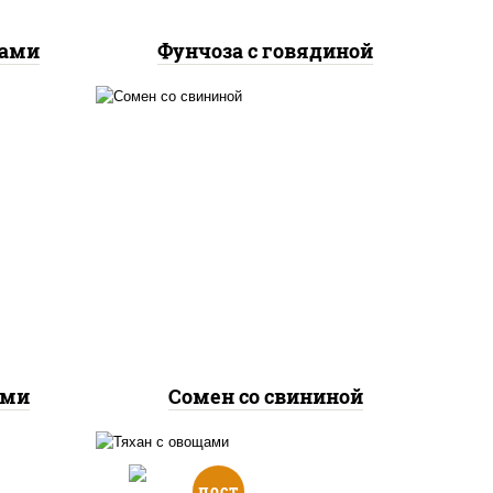
ками
Фунчоза с говядиной
е,
масло растительное,
лук
свинина, морковь, лук
репчатый, перец
соус
болгарский, кабачки, соус
ичная
"чесночный", лапша яичная
ами
Сомен со свининой
пост