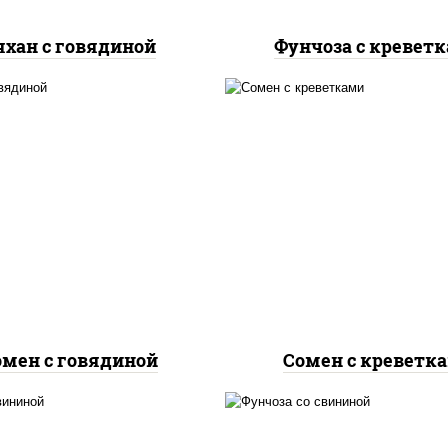
яхан с говядиной
Фунчоза с кревет
асло растительное,
масло растительно
вядина, морковь, лук
креветки, морковь, 
репчатый, перец
репчатый, перец
гарский, кабачки, соус
болгарский, кабачки, 
ночный", лапша яичная
"чесночный", лапша я
омен с говядиной
Сомен с креветк