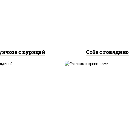
дка куриная, морковь,
говядина, морковь, 
ук репчатый, перец
репчатый, перец
гарский, кабачки, соус
болгарский, кабачки, 
"чесночный", лапша
"чесночный", лапш
стеклянная
гречневая
унчоза с курицей
Соба с говядин
масло растительно
асло растительное,
креветки, морковь, 
вядина, морковь, лук
репчатый, перец
репчатый, перец
болгарский, кабачки, 
олгарский, рис, соус
"чесночный", лапш
чесночный", кунжут
стеклянная