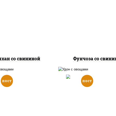
масло растительно
асло растительное,
свинина, морковь, л
винина, морковь, лук
репчатый, перец
репчатый, перец
болгарский, кабачки, 
олгарский, рис, соус
"чесночный", лапш
чесночный", кунжут
стеклянная
яхан со свининой
Фунчоза со свини
пост
пост
асло растительное,
масло растительно
рковь, лук репчатый,
морковь, лук репчат
ц болгарский, кабачки,
перец болгарский, каб
ус "чесночный", лапша
соус "чесночный", ла
теклянная, кунжут
пшеничная, кунжу