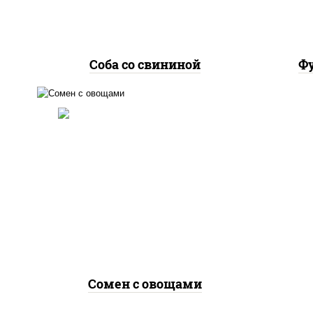
Соба со свининой
Фу
масло растительное,
морковь, лук репчатый,
перец болгарский, кабачки,
соус "чесночный", лапша
яичная, кунжут
Сомен с овощами