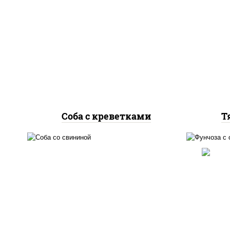
масло растительное,
м
креветки, морковь, лук
с
репчатый, перец
болгарский, кабачки, соус
б
"чесночный", лапша
"
гречневая
Соба с креветками
Т
масло растительное,
м
свинина, морковь, лук
мо
репчатый, перец
пере
болгарский, кабачки, соус
со
"чесночный", лапша
с
гречневая