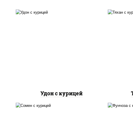
масло растительное,
м
грудка куриная, морковь,
гру
лук репчатый, перец
л
болгарский, кабачки, соус
б
"чесночный", лапша
"
пшеничная
Удон с курицей
м
масло растительное,