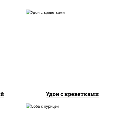
е,
масло растительное,
лук
креветки, морковь, лук
репчатый, перец
соус
болгарский, кабачки, соус
а
"чесночный", лапша
пшеничная
ой
Удон с креветками
е,
масло растительное,