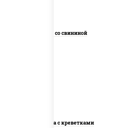
Удон со свининой
масло растительное, креветки,
морковь, лук репчатый, перец
болгарский, кабачки, соус "чесночный",
лапша стеклянная
Фунчоза с креветками