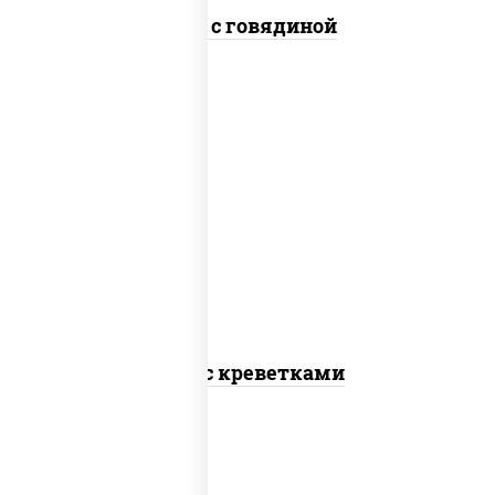
Удон с говядиной
масло растительное, креветки,
морковь, лук репчатый, перец
болгарский, кабачки, соус "чесночный",
лапша пшеничная
Удон с креветками