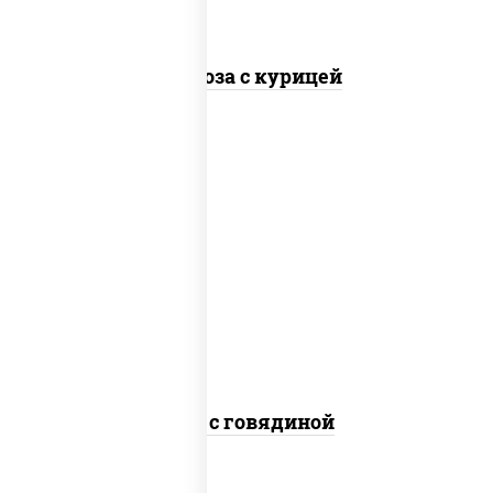
Фунчоза с курицей
масло растительное, говядина,
морковь, лук репчатый, перец
болгарский, кабачки, соус "чесночный",
лапша гречневая
Соба с говядиной