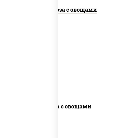
Фунчоза с овощами
пост
масло растительное, морковь, лук
репчатый, перец болгарский, кабачки,
соус "чесночный", лапша гречневая,
кунжут
Соба с овощами