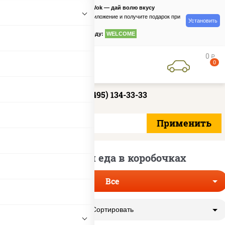
PizzaSushiWok — дай волю вкусу
Скачайте приложение и получите подарок при
Установить
заказе
по промокоду:
WELCOME
0
руб
0
+7 (495) 134-33-33
Китайская еда в коробочках
Все
Сортировать