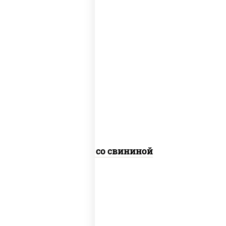
масло растительное, свинина, морковь,
лук репчатый, перец болгарский,
кабачки, соус "чесночный", лапша
гречневая
Соба со свининой
пост
масло растительное, морковь, лук