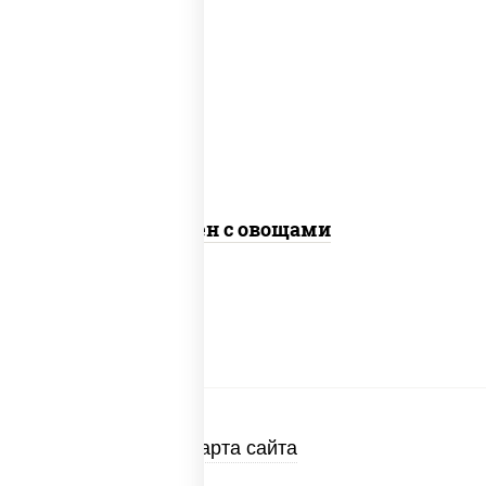
масло растительное, морковь, лук
репчатый, перец болгарский, кабачки,
соус "чесночный", лапша яичная, кунжут
Сомен с овощами
Карта сайта