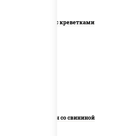
Соба с креветками
масло растительное, свинина, морковь,
лук репчатый, перец болгарский,
кабачки, соус "чесночный", лапша яичная
Сомен со свининой