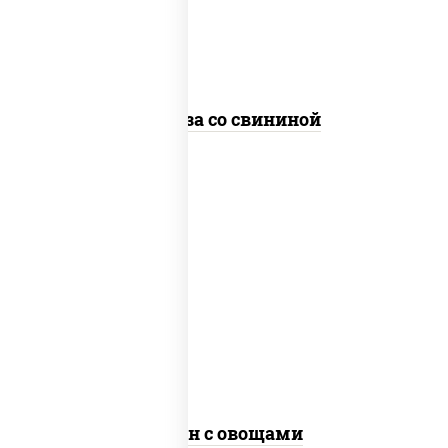
стеклянная
Фунчоза со свининой
пост
масло растительное, морковь, лук
репчатый, перец болгарский, рис, соус
"чесночный", кунжут
Тяхан с овощами