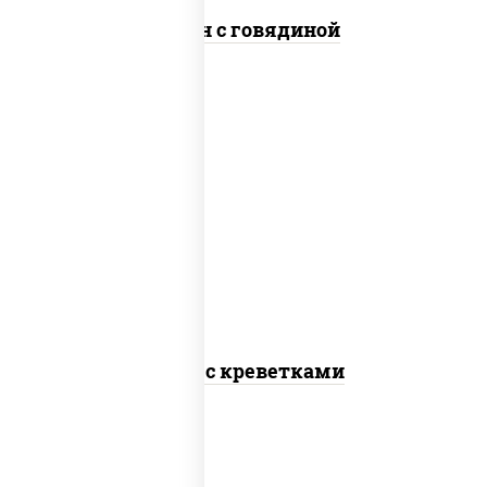
Сомен с говядиной
масло растительное, креветки,
морковь, лук репчатый, перец
болгарский, рис, соус "чесночный",
кунжут
Тяхан с креветками