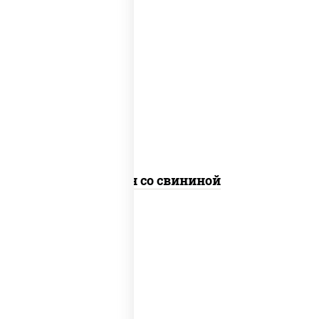
масло растительное, свинина, морковь,
лук репчатый, перец болгарский, рис,
соус "чесночный", кунжут
Тяхан со свининой
масло растительное, свинина, морковь,
лук репчатый, перец болгарский,
кабачки, соус "чесночный", лапша