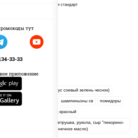
ромокоды тут
 134-33-33
ное приложение
соус "Шеф" (майонез соус соевый зелень чеснок)
моцарелла для пиццы
шампиньоны св
помидоры
перец болгарский
лук красный
соус "Песто" (базилик, петрушка, рукола, сыр "пекорино-
романо", кешью, подсолнечное масло)