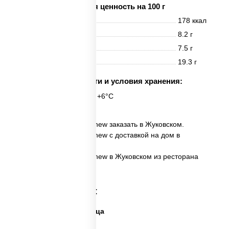
Пищевая ценность на 100 г
Энерг. ценность
178 ккал
Белки
8.2 г
Жиры
7.5 г
Углеводы
19.3 г
Срок годности и условия хранения:
24 часа при t° от +2°C до +6°C
✅ Пицца Овощной микс new заказать в Жуковском.
✅ Пицца Овощной микс new с доставкой на дом в
Жуковском.
✅ Пицца Овощной микс new в Жуковском из ресторана
ПиццаСушиВок.
Категории товара:
Дешевая и вкусная пицца
Дорогая пицца