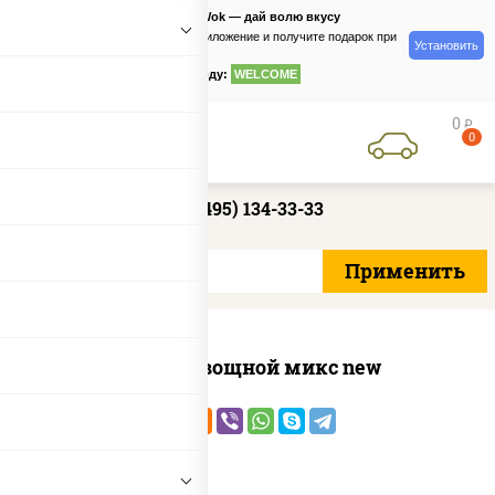
PizzaSushiWok — дай волю вкусу
Скачайте приложение и получите подарок при
Установить
заказе
по промокоду:
WELCOME
0
руб
0
+7 (495) 134-33-33
Пицца Овощной микс new