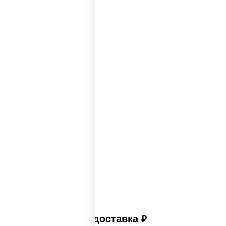
Пицца 500 грамм
Каталог пицц
Пицца из печи
Big pizza
Пицца 300 грамм
Популярные пиццы
Лучшая пицца
Лучшая пицца Москвы
Пицца много сыра
Пицца в пицца печи
Платная доставка
руб