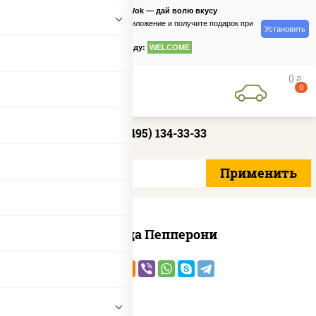
PizzaSushiWok — дай волю вкусу
Скачайте приложение и получите подарок при
Установить
заказе
по промокоду:
WELCOME
0
руб
0
+7 (495) 134-33-33
Пицца Пепперони