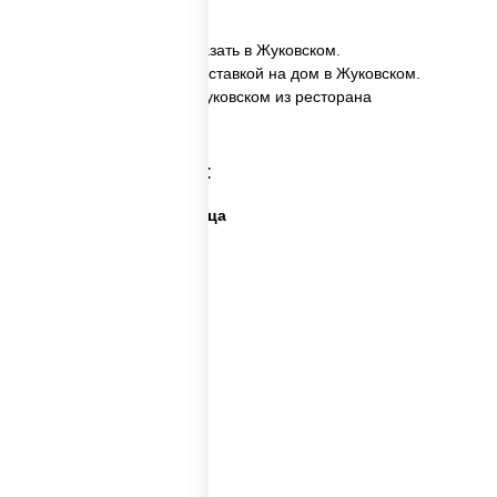
✅ Пицца Пепперони заказать в Жуковском.
✅ Пицца Пепперони с доставкой на дом в Жуковском.
✅ Пицца Пепперони в Жуковском из ресторана
ПиццаСушиВок.
Категории товара:
Дешевая и вкусная пицца
Дорогая пицца
Пицца 500 грамм
Каталог пицц
Пицца из печи
Big pizza
Пицца 300 грамм
Популярные пиццы
Лучшая пицца