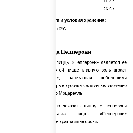
Жиры
11.2 г
Углеводы
26.6 г
Срок годности и условия хранения:
24 часа при t° от +2°C до +6°C
Пицца Пепперони
Отличительной чертой пиццы «Пепперони» является ее
остро-жгучий вкус. В этой пицце главную роль играет
колбаса «Пепперони», нарезанная небольшими
кусочками. Жирные острые кусочки салями великолепно
сочетаются с нежностью Моцареллы.
На нашем сайте можно заказать пиццу с пепперони
круглосуточно.
Доставка пиццы
«Пепперони»
осуществляется в самые кратчайшие сроки.