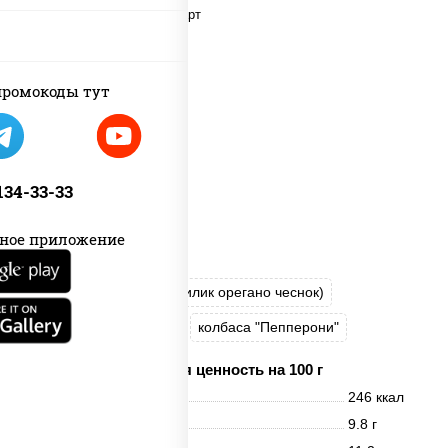
ромокоды тут
 134-33-33
ное приложение
пицца соус (томаты базилик орегано чеснок)
моцарелла для пиццы
колбаса "Пепперони"
Пищевая ценность на 100 г
Энерг. ценность
246 ккал
Белки
9.8 г