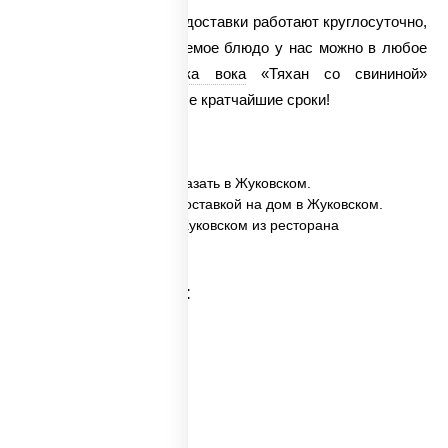
Наши повара и служба доставки работают круглосуточно,
поэтому заказать желаемое блюдо у нас можно в любое
время суток.
Доставка вока
«Тяхан со свининой»
осуществляется в самые кратчайшие сроки!
✅ Тяхан со свининой заказать в Жуковском.
✅ Тяхан со свининой с доставкой на дом в Жуковском.
✅ Тяхан со свининой в Жуковском из ресторана
ПиццаСушиВок.
Категории товара: