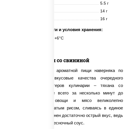
Белки
5.5 г
Жиры
14 г
Углеводы
16 г
Срок годности и условия хранения:
6 часов при t° от +2°C до +6°C
Тяхан со свининой
Поклонники сытной и ароматной пищи наверняка по
достоинству оценят вкусовые качества очередного
творения наших мастеров кулинарии – тяхана со
свининой. Обжаренные всего за несколько минут до
хрустящей корочки овощи и мясо великолепно
сочетаются с рассыпчатым рисом, сливаясь в единое
целое. Блюду свойственен достаточно острый вкус, ведь
в его составе имеется чесночный соус.