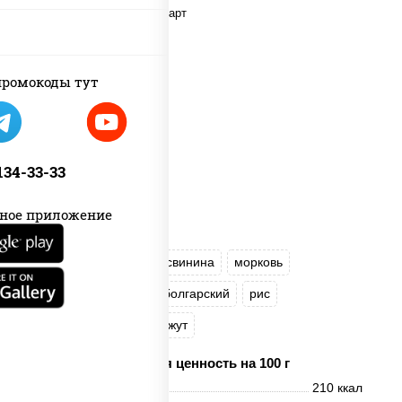
ромокоды тут
 134-33-33
ное приложение
масло растительное
свинина
морковь
лук репчатый
перец болгарский
рис
соус "Чесночный"
кунжут
Пищевая ценность на 100 г
Энерг. ценность
210 ккал