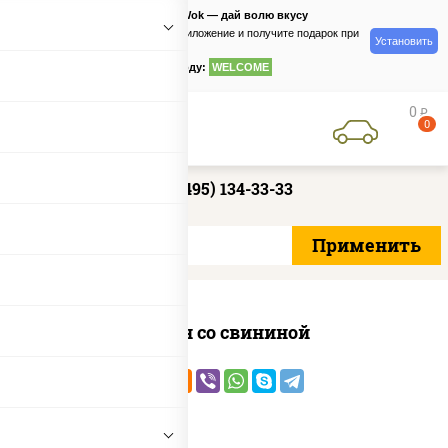
PizzaSushiWok — дай волю вкусу
Скачайте приложение и получите подарок при
Установить
заказе
по промокоду:
WELCOME
0
руб
0
+7 (495) 134-33-33
Тяхан со свининой