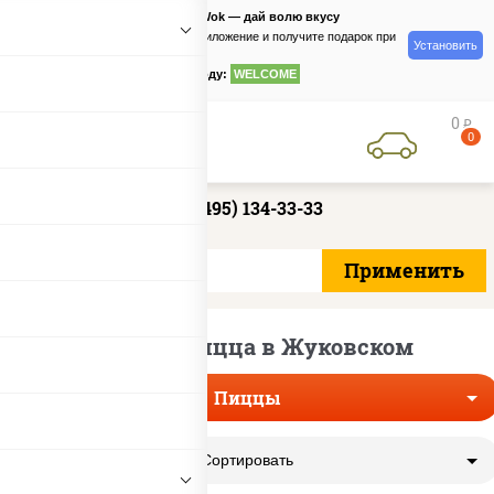
PizzaSushiWok — дай волю вкусу
Скачайте приложение и получите подарок при
Установить
заказе
по промокоду:
WELCOME
0
руб
0
+7 (495) 134-33-33
Грибная пицца в Жуковском
Пиццы
Сортировать