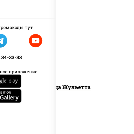
ромокоды тут
грибы шампиньоны, моцарелла для
пиццы
 134-33-33
ное приложение
Пицца Жульетта
грибы шампиньоны в сливочном соусе,