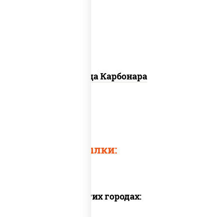
грибы шампиньоны, чеснок, моцарелла
для пиццы, бекон, сыр "пармезан"
Пицца Карбонара
Пицца грибная
Быстрые ссылки:
Доставка в других городах: