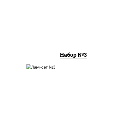
ца 4
ассорти фунэ, пицца
пепперони (26 см)
Набор №3
ками,
онигири с крабом, рамен
сом