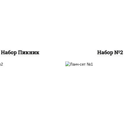
а деревенская (26 см),
ассорти катана
,
пиц
а летняя (26 см), пицца
вкуса (26 см)
шашлычная (26 см)
Набор Пикник
Набор №2
он куриный с гренками,
бульон куриный с грен
удон с курицей
курица терияки с ри