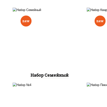
new
new
пицца мясное ассорти
пи
мини, пицца жульетта
пицц
мини, пицца 4 сыра мини,
пицца маргарита мини
Набор Семейный