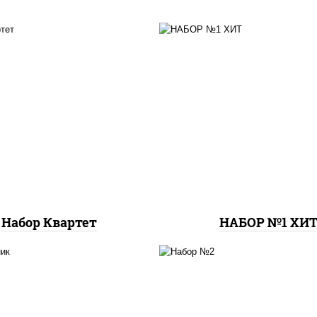
пицца верона (26 см), 
цца москвичка мини,
любимая (26 см), пи
а барбекю мини, пицца
бавария (26 см), пи
летняя мини, пицца
пепперони лайт (26 с
пепперони мини
пицца фермерская (26
пицца гурман (26 с
Набор Квартет
НАБОР №1 ХИ