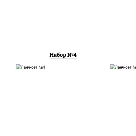
пицца цезарь (26 см), ролл
пицц
цезарь, ролл калифорния
пицц
хит 2
Набор №4
том ям
, цезарь темпура
буль
ролл