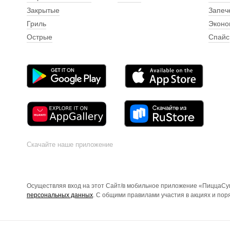
Закрытые
Запеч
Гриль
Эконо
Острые
Спайс
Скачайте наше приложение
Осуществляя вход на этот Сайт/в мобильное приложение «ПиццаСуш
персональных данных
. С общими правилами участия в акциях и по