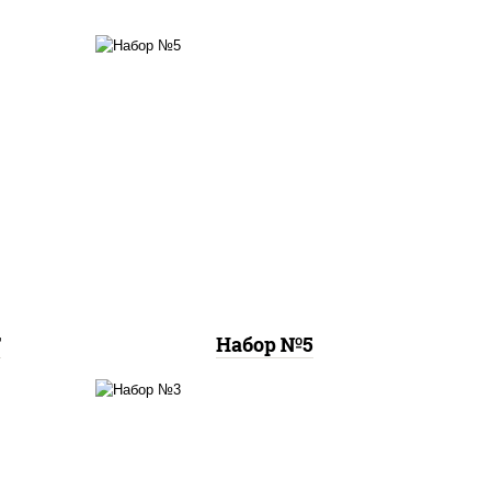
пицца
цца
пицца чизбургер (26 см),
цца
креветка темпура ролл,
м),
цезарь темпура ролл
 см),
м)
Т
Набор №5