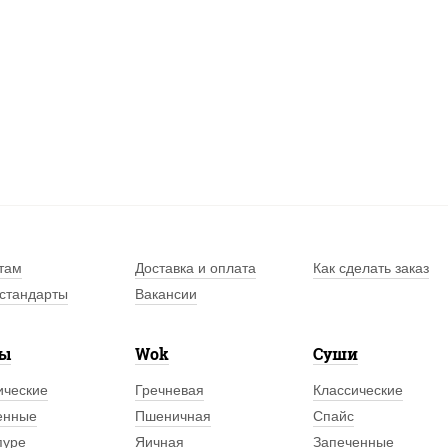
там
Доставка и оплата
Как сделать заказ
стандарты
Вакансии
лы
Wok
Суши
ические
Гречневая
Классические
енные
Пшеничная
Спайс
пуре
Яичная
Запеченные