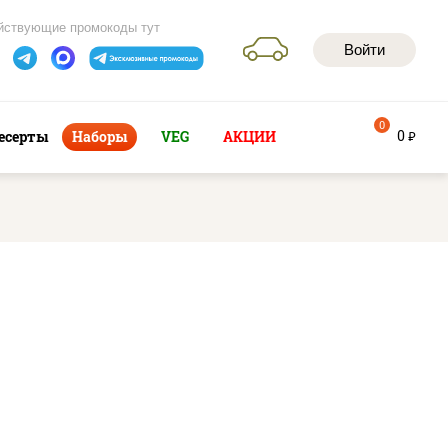
йствующие промокоды тут
Войти
0
0
есерты
Наборы
VEG
АКЦИИ
руб