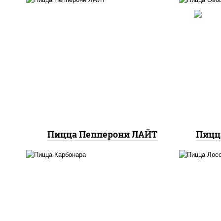
соу
со
м
пицца соус (томаты
шам
базилик орегано чеснок),
п
моцарелла для пиццы,
к
колбаса "пепперони",
(баз
шампиньоны св
сы
к
Пицца Пепперони ЛАЙТ
Пицц
л
м
грибы шампиньоны в
п
сливочном соусе, грибы
баз
шампиньоны, чеснок,
м