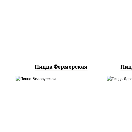
соус "техасский барбекю",
п
моцарелла для пиццы, лук
баз
красный, колбаса "салями",
м
ветчина, огурцы
к
маринованные
Пицца Фермерская
Пиц
соус "горчичный" (майонез
п
горчица), моцарелла для
баз
пиццы, лук красный,
м
колбаса "салями", бекон,
ч
огурцы маринованные,
шам
дольки картофеля, соус