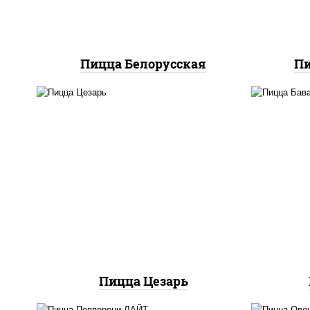
"техасский барбекю"
Пицца Белорусская
Пи
соус "цезарь" (масло
растительное
соу
загустители сахар яйца
го
чеснок специи перец
черный консерванты),
"
моцарелла для пиццы,
помидоры, грудка куриная,
бекон
Пицца Цезарь