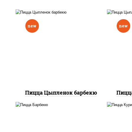
new
new
соу
соус "шеф" (майонез соус
соевый зелень чеснок),
м
моцарелла для пиццы,
то
перец болгарский, грудка
ку
куриная, соус "техасский
(сое
барбекю", лук фри
Пицца Цыпленок барбекю
Пицц
соус "техасский барбекю",