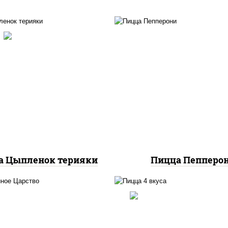
с "спайс" (майонез соус
чили соус шрирача),
пицца соус (тома
оцарелла для пиццы,
базилик орегано чесн
маты "черри", грудка
моцарелла для пицц
риная, соус "терияки"
колбаса "пепперон
вый соус сахар крахмал
уксус), кунжут
а Цыпленок терияки
Пицца Пепперо
пицца соус (тома
базилик орегано чесн