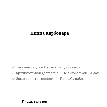
моцарелла для пиццы,
(баз
бекон, сыр "пармезан"
сы
к
Пицца Карбонара
✅ Заказать пиццу в Жуковском с доставкой
✅ Круглосуточная доставка пиццы в Жуковском на дом.
✅ Заказ пиццы из ресторанов ПиццаСушиВок.
Пицца толстая