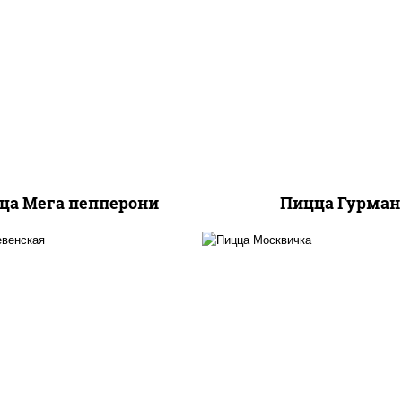
пицца соус (тома
базилик орегано чесн
ицца соус (томаты
моцарелла для пиццы,
илик орегано чеснок),
красный, колбаса
оцарелла для пиццы,
"пепперони", пере
олбаса "пепперони"
болгарский, соус
"техасский барбек
ца Мега пепперони
Пицца Гурман
ицца соус (томаты
соус "томатно -
илик орегано чеснок),
горчичный", моцарелл
оцарелла для пиццы,
пиццы, шампиньоны 
еснок, лук красный,
помидоры, перец
пиньоны св, свинина,
болгарский, говядин
бекон
грудка куриная, бек