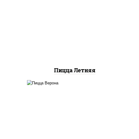
ты
ок),
соус "шеф" (майонез соус
 лук
соевый зелень чеснок),
помидоры, грудка куриная,
ц
огурцы свежие, моцарелла
для пиццы
ю"
Пицца Летняя
соус "шеф" (майонез соус
а для
соевый зелень чеснок),
св,
моцарелла для пиццы,
колбаса "пепперони",
а,
шампиньоны св, помидоры
он