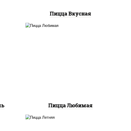
Пицца Вкусная
ты
соус "шеф" (майонез соус
ок),
соевый зелень чеснок),
ы,
моцарелла для пиццы,
екон,
шампиньоны св, лук
 лук
красный, ветчина
ль
Пицца Любимая