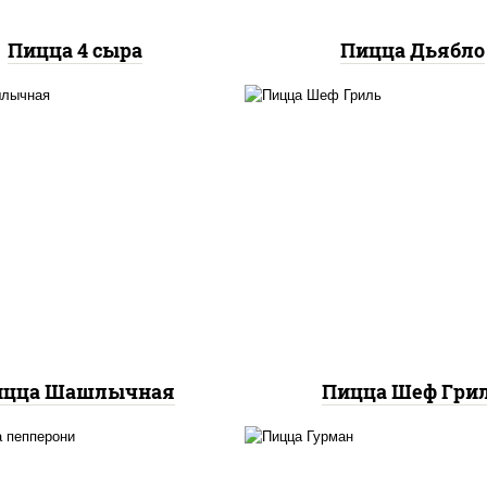
Пицца 4 сыра
Пицца Дьябло
ицца соус (томаты
пицца соус (тома
илик орегано чеснок),
базилик орегано чесн
арелла для пиццы, лук
моцарелла для пицц
красный, огурцы
колбаса "пепперони", б
аринованные, грудка
свинина, соус "гриль",
куриная
фри
ицца Шашлычная
Пицца Шеф Гри