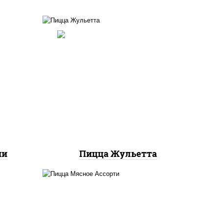
ты
ок),
грибы шампиньоны,
ы,
моцарелла для пиццы
и"
ни
Пицца Жульетта
ты
пицца соус (томаты
ок),