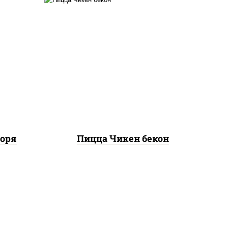
ты
грудка куриная, бекон,
ок),
колбаса "пепперони",
ы,
моцарелла для пиццы,
,
пицца соус (томаты
е,
базилик орегано чеснок),
ые,
помидоры, соус "горчичный"
(майонез горчица)
моря
Пицца Чикен бекон