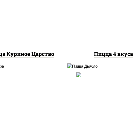
с "шеф" (майонез соус
моцарелла для пицц
евый зелень чеснок),
колбаса "пепперони", б
оцарелла для пиццы,
перец "халапеньо", гр
грудка куриная
куриная, помидоры
шампиньоны св, вет
а Куриное Царство
Пицца 4 вкуса
соус "техасский барбе
ицца соус (томаты
моцарелла для пиццы,
илик орегано чеснок),
красный, колбаса "сал
релла для пиццы, сыры
ветчина, перец
арелла дор-блю чеддер
"халапеньо", помидо
эмменталь
огурцы маринованн