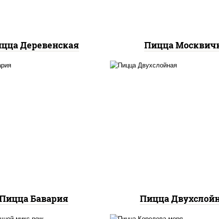
цца Деревенская
Пицца Москвич
соус "томатно -
с "горчичный" (майонез
горчичный", лук крас
рчица), моцарелла для
огурцы маринованн
пиццы, колбаса
ветчина, бекон, моца
пепперони", ветчина,
для пиццы, помидор
помидоры
грудка куриная
Пицца Бавария
Пицца Двухслой