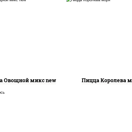
с "шеф" (майонез соус
евый зелень чеснок),
пицца соус (тома
оцарелла для пиццы,
базилик орегано чесн
пиньоны св, помидоры,
моцарелла для пицц
ерец болгарский, лук
чеснок, осьминоги
расный, соус "песто"
креветки тигровы
илик, петрушка, рукола,
креветки коктейльн
р "пекорино-романо",
кальмары, лимон
ешью, подсолнечное
масло)
а Овощной микс new
Пицца Королева 
осось слабосоленый,
оцарелла для пиццы,
ицца соус (томаты
илик орегано чеснок),
аслины, соус "песто"