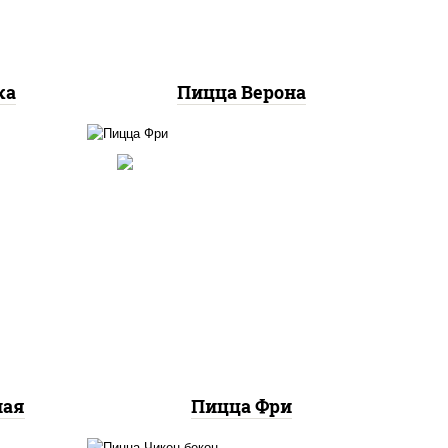
ка
Пицца Верона
ный,
соус "шеф" (майонез соус
ые,
соевый зелень чеснок),
релла
шампиньоны св, моцарелла
ы,
для пиццы, картофель фри
ная
Пицца Фри