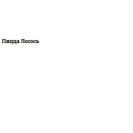
илик, петрушка, рукола,
р "пекорино-романо",
ешью, подсолнечное
масло), лимон
Пицца Лосось