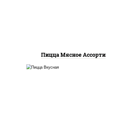
базилик орегано чеснок),
ы,
моцарелла для пиццы,
екон,
помидоры, говядина,
удка
свинина, грудка куриная,
,
бекон
чина
Пицца Мясное Ассорти
кю",
соус "горчичный" (майонез
 лук
горчица), колбаса
ями",
"пепперони", ветчина,
бекон, помидоры,
ры,
моцарелла для пиццы, яйцо
ые
куриное