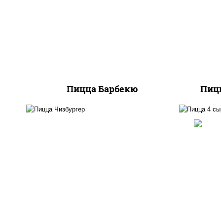
соу
моцарелла для пиццы,
со
колбаса "пепперони",
м
ветчина, бекон, грудка
куриная
Пицца Барбекю
Пицц
п
соус "гриль", моцарелла для
баз
пиццы, огурцы
моца
маринованные, свинина,
моц
грудка куриная, бекон