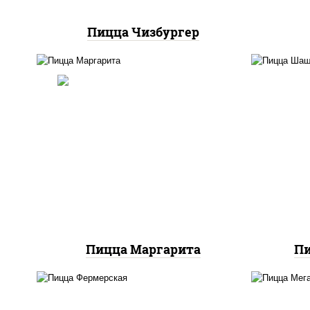
Пицца Чизбургер
п
баз
пицца соус (томаты
моц
базилик орегано чеснок),
моцарелла для пиццы
м
Пицца Маргарита
П