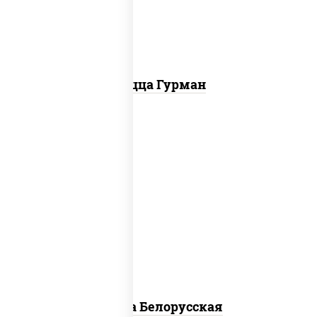
болгарский, соус "техасский барбекю"
Пицца Гурман
соус "горчичный" (майонез горчица),
моцарелла для пиццы, лук красный,
колбаса "салями", бекон, огурцы
маринованные, дольки картофеля, соус
"техасский барбекю"
Пицца Белорусская