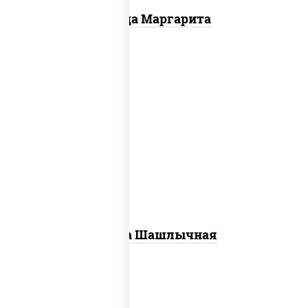
Пицца Маргарита
пицца соус (томаты базилик орегано
чеснок), моцарелла для пиццы, лук
красный, огурцы маринованные, грудка
куриная
Пицца Шашлычная