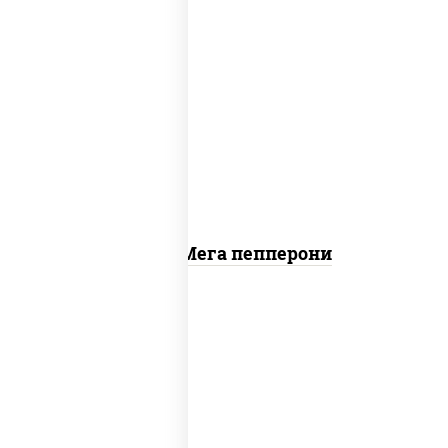
пицца соус (томаты базилик орегано
чеснок), моцарелла для пиццы, колбаса
"пепперони"
Пицца Мега пепперони
пицца соус (томаты базилик орегано
чеснок), моцарелла для пиццы, лук
красный, колбаса "пепперони", перец