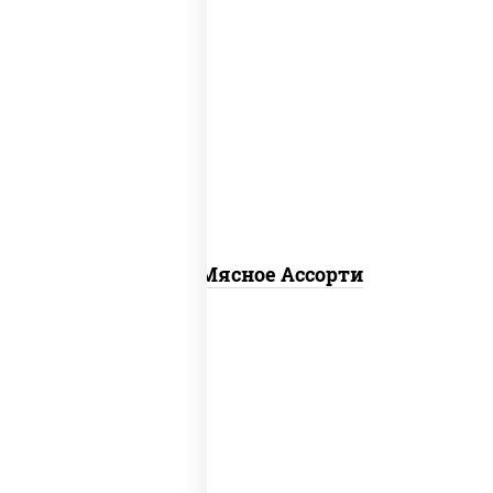
пицца соус (томаты базилик орегано
чеснок), моцарелла для пиццы,
помидоры, говядина, свинина, грудка
куриная, бекон
Пицца Мясное Ассорти
соус "гриль", моцарелла для пиццы,
огурцы маринованные, свинина, грудка
куриная, бекон