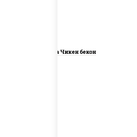
"пепперони", моцарелла для пиццы,
пицца соус (томаты базилик орегано
чеснок), помидоры, соус "горчичный"
(майонез горчица)
Пицца Чикен бекон
грибы шампиньоны в сливочном соусе,
грибы шампиньоны, чеснок, моцарелла
для пиццы, бекон, сыр "пармезан"