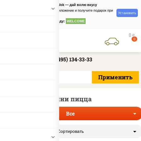
PizzaSushiWok — дай волю вкусу
Скачайте приложение и получите подарок при
Установить
заказе
по промокоду:
WELCOME
0
руб
0
+7 (495) 134-33-33
Мини пицца
Все
Сортировать