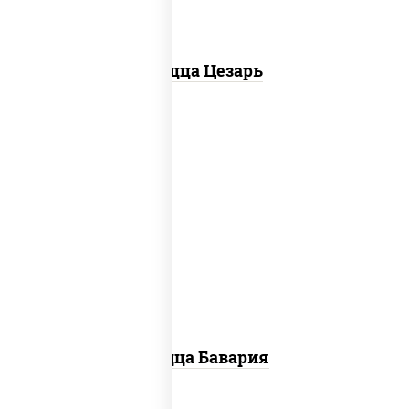
Пицца Цезарь
соус "горчичный" (майонез горчица),
моцарелла для пиццы, колбаса
"пепперони", ветчина, помидоры
Пицца Бавария