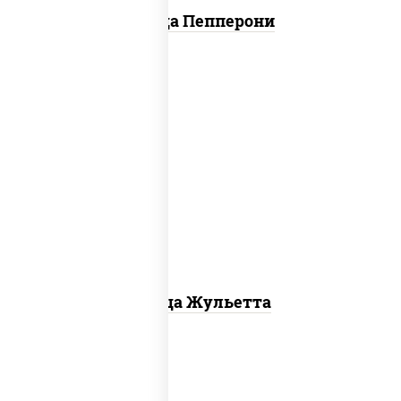
Пицца Пепперони
грибы шампиньоны, моцарелла для
пиццы
Пицца Жульетта