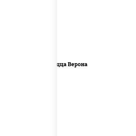
соус "шеф" (майонез соус соевый зелень
чеснок), моцарелла для пиццы, колбаса
"пепперони", шампиньоны св, помидоры
Пицца Верона
соус "цезарь" (масло растительное
загустители сахар яйца чеснок специи
перец черный консерванты), моцарелла
для пиццы, помидоры, грудка куриная,
бекон