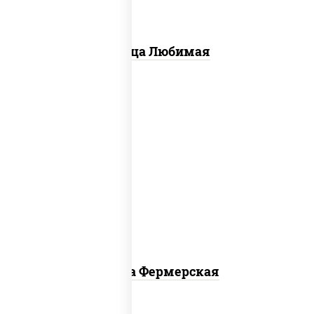
Пицца Любимая
соус "техасский барбекю", моцарелла
для пиццы, лук красный, колбаса
"салями", ветчина, огурцы
маринованные
Пицца Фермерская