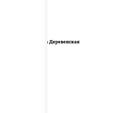
чеснок), моцарелла для пиццы, чеснок,
лук красный, шампиньоны св, свинина,
бекон
Пицца Деревенская
соус "томатно - горчичный", моцарелла
для пиццы, шампиньоны св, помидоры,
перец болгарский, говядина, грудка
куриная, бекон