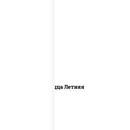
соус "шеф" (майонез соус соевый зелень
чеснок), помидоры, грудка куриная,
огурцы свежие, моцарелла для пиццы
Пицца Летняя
пицца соус (томаты базилик орегано