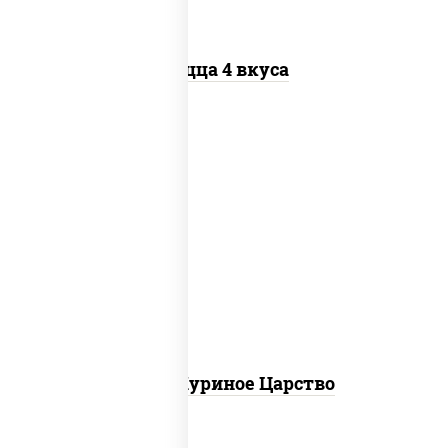
Пицца 4 вкуса
соус "шеф" (майонез соус соевый зелень
чеснок), моцарелла для пиццы, грудка
куриная
Пицца Куриное Царство