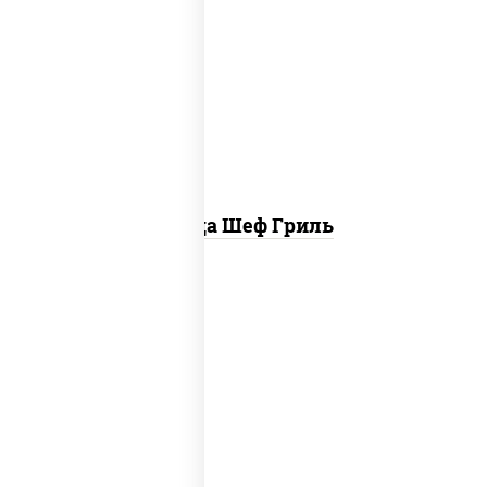
пицца соус (томаты базилик орегано
чеснок), моцарелла для пиццы, колбаса
"пепперони", бекон, свинина, соус
"гриль", лук фри
Пицца Шеф Гриль
соус "шеф" (майонез соус соевый зелень
чеснок), моцарелла для пиццы,
шампиньоны св, лук красный, ветчина