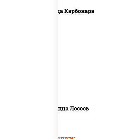
Пицца Карбонара
лосось слабосоленый, моцарелла для
пиццы, пицца соус (томаты базилик
орегано чеснок), маслины, соус "песто"
(базилик, петрушка, рукола, сыр
"пекорино-романо", кешью,
подсолнечное масло), лимон
Пицца Лосось
Быстрые ссылки: