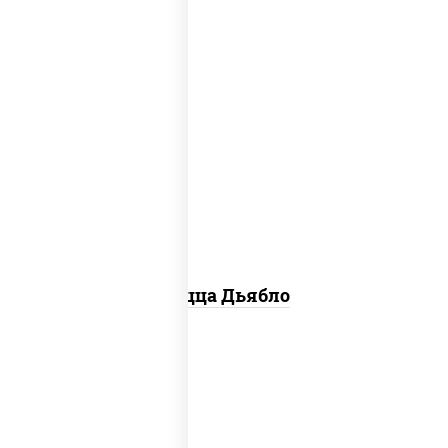
соус "техасский барбекю", моцарелла
для пиццы, лук красный, колбаса
"салями", ветчина, перец "халапеньо",
помидоры, огурцы маринованные
Пицца Дьябло
соус "горчичный" (майонез горчица),