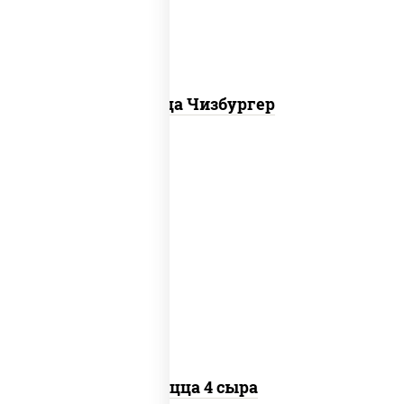
Пицца Чизбургер
пицца соус (томаты базилик орегано
чеснок), моцарелла для пиццы, сыры
моцарелла дор-блю чеддер эмменталь
Пицца 4 сыра