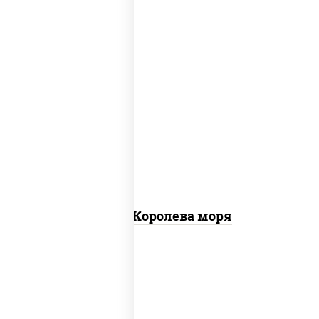
пицца соус (томаты базилик орегано
чеснок), моцарелла для пиццы, чеснок,
осьминоги, креветки тигровые,
креветки коктейльные, кальмары,
лимон
Пицца Королева моря
грудка куриная, бекон, колбаса