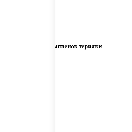
томаты "черри", грудка куриная, соус
"терияки" (соевый соус сахар крахмал
уксус), кунжут
Пицца Цыпленок терияки
пицца соус (томаты базилик орегано
чеснок), моцарелла для пиццы, колбаса
"пепперони"