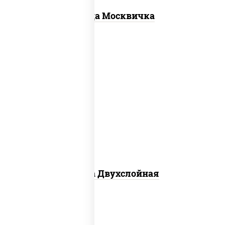
Пицца Москвичка
соус "томатно - горчичный", лук
красный, огурцы маринованные,
ветчина, бекон, моцарелла для пиццы,
помидоры, грудка куриная
Пицца Двухслойная