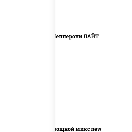
Пицца Пепперони ЛАЙТ
соус "шеф" (майонез соус соевый зелень
чеснок), моцарелла для пиццы,
шампиньоны св, помидоры, перец
болгарский, лук красный, соус "песто"
(базилик, петрушка, рукола, сыр
"пекорино-романо", кешью,
подсолнечное масло)
Пицца Овощной микс new