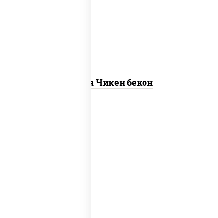
"пепперони", моцарелла для пиццы,
пицца соус (томаты базилик орегано
чеснок), помидоры, соус "горчичный"
(майонез горчица)
Пицца Чикен бекон
грибы шампиньоны в сливочном соусе,
грибы шампиньоны, чеснок, моцарелла
для пиццы, бекон, сыр "пармезан"