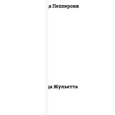
Пицца Пепперони
грибы шампиньоны, моцарелла для
пиццы
Пицца Жульетта