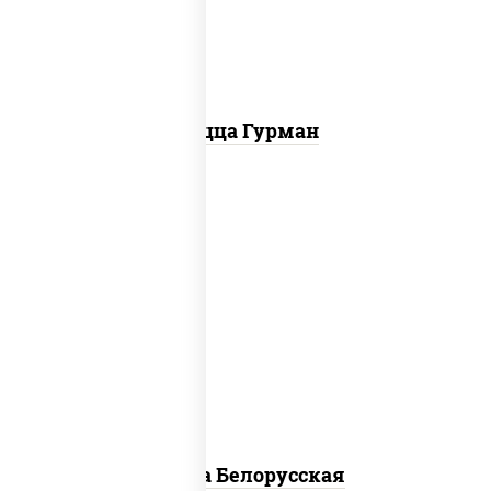
болгарский, соус "техасский барбекю"
Пицца Гурман
соус "горчичный" (майонез горчица),
моцарелла для пиццы, лук красный,
колбаса "салями", бекон, огурцы
маринованные, дольки картофеля, соус
"техасский барбекю"
Пицца Белорусская