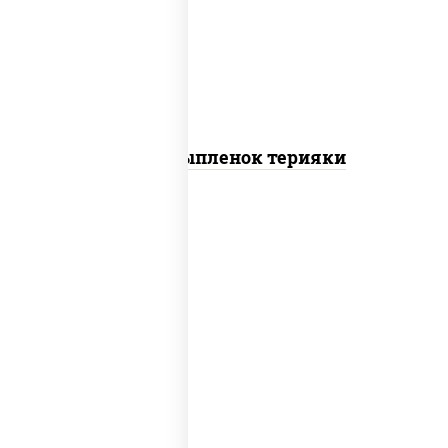
томаты "черри", грудка куриная, соус
"терияки" (соевый соус сахар крахмал
уксус), кунжут
Пицца Цыпленок терияки
пицца соус (томаты базилик орегано
чеснок), моцарелла для пиццы, колбаса
"пепперони"