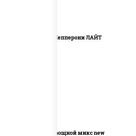
Пицца Пепперони ЛАЙТ
соус "шеф" (майонез соус соевый зелень
чеснок), моцарелла для пиццы,
шампиньоны св, помидоры, перец
болгарский, лук красный, соус "песто"
(базилик, петрушка, рукола, сыр
"пекорино-романо", кешью,
подсолнечное масло)
Пицца Овощной микс new