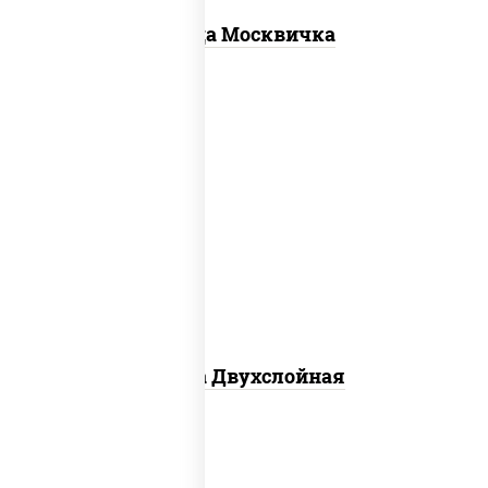
Пицца Москвичка
соус "томатно - горчичный", лук
красный, огурцы маринованные,
ветчина, бекон, моцарелла для пиццы,
помидоры, грудка куриная
Пицца Двухслойная