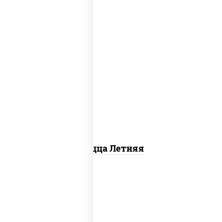
соус "шеф" (майонез соус соевый зелень
чеснок), помидоры, грудка куриная,
огурцы свежие, моцарелла для пиццы
Пицца Летняя
пицца соус (томаты базилик орегано