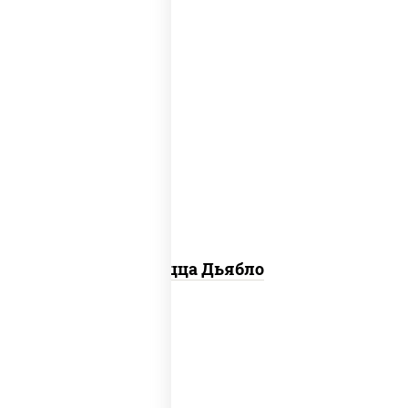
соус "техасский барбекю", моцарелла
для пиццы, лук красный, колбаса
"салями", ветчина, перец "халапеньо",
помидоры, огурцы маринованные
Пицца Дьябло
соус "горчичный" (майонез горчица),