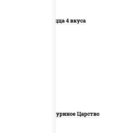
Пицца 4 вкуса
соус "шеф" (майонез соус соевый зелень
чеснок), моцарелла для пиццы, грудка
куриная
Пицца Куриное Царство