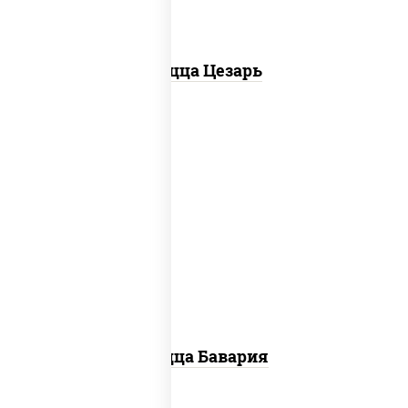
Пицца Цезарь
соус "горчичный" (майонез горчица),
моцарелла для пиццы, колбаса
"пепперони", ветчина, помидоры
Пицца Бавария