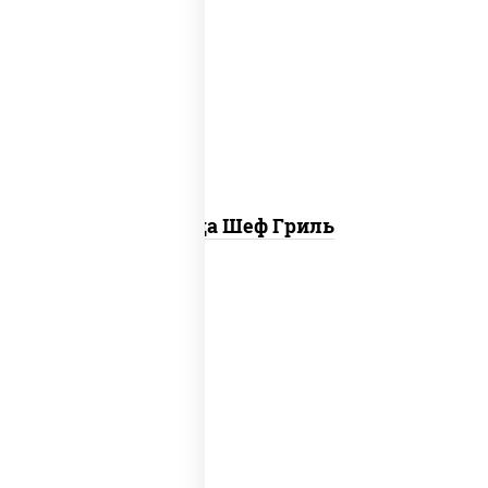
пицца соус (томаты базилик орегано
чеснок), моцарелла для пиццы, колбаса
"пепперони", бекон, свинина, соус
"гриль", лук фри
Пицца Шеф Гриль
соус "шеф" (майонез соус соевый зелень
чеснок), моцарелла для пиццы,
шампиньоны св, лук красный, ветчина