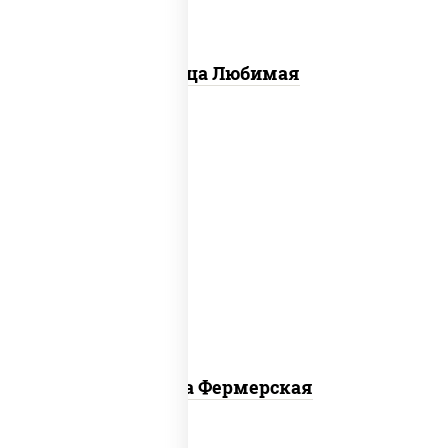
Пицца Любимая
соус "техасский барбекю", моцарелла
для пиццы, лук красный, колбаса
"салями", ветчина, огурцы
маринованные
Пицца Фермерская