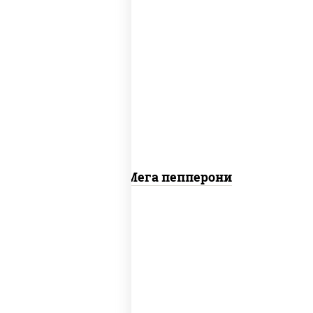
пицца соус (томаты базилик орегано
чеснок), моцарелла для пиццы, колбаса
"пепперони"
Пицца Мега пепперони
пицца соус (томаты базилик орегано
чеснок), моцарелла для пиццы, лук
красный, колбаса "пепперони", перец