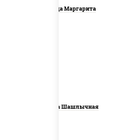
Пицца Маргарита
пицца соус (томаты базилик орегано
чеснок), моцарелла для пиццы, лук
красный, огурцы маринованные, грудка
куриная
Пицца Шашлычная