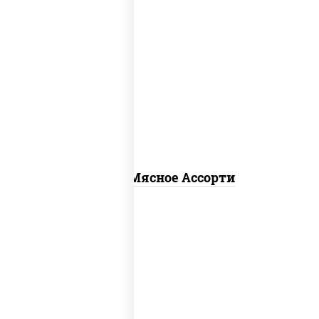
пицца соус (томаты базилик орегано
чеснок), моцарелла для пиццы,
помидоры, говядина, свинина, грудка
куриная, бекон
Пицца Мясное Ассорти
соус "гриль", моцарелла для пиццы,
огурцы маринованные, свинина, грудка
куриная, бекон