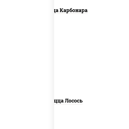
Пицца Карбонара
лосось слабосоленый, моцарелла для
пиццы, пицца соус (томаты базилик
орегано чеснок), маслины, соус "песто"
(базилик, петрушка, рукола, сыр
"пекорино-романо", кешью,
подсолнечное масло), лимон
Пицца Лосось
Тонкая пицца