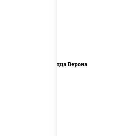
соус "шеф" (майонез соус соевый зелень
чеснок), моцарелла для пиццы, колбаса
"пепперони", шампиньоны св, помидоры
Пицца Верона
соус "цезарь" (масло растительное
загустители сахар яйца чеснок специи
перец черный консерванты), моцарелла
для пиццы, помидоры, грудка куриная,
бекон