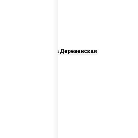
чеснок), моцарелла для пиццы, чеснок,
лук красный, шампиньоны св, свинина,
бекон
Пицца Деревенская
соус "томатно - горчичный", моцарелла
для пиццы, шампиньоны св, помидоры,
перец болгарский, говядина, грудка
куриная, бекон