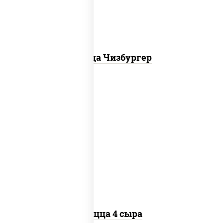
Пицца Чизбургер
пицца соус (томаты базилик орегано
чеснок), моцарелла для пиццы, сыры
моцарелла дор-блю чеддер эмменталь
Пицца 4 сыра