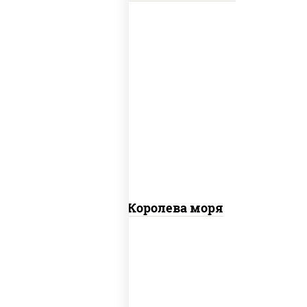
пицца соус (томаты базилик орегано
чеснок), моцарелла для пиццы, чеснок,
осьминоги, креветки тигровые,
креветки коктейльные, кальмары,
лимон
Пицца Королева моря
грудка куриная, бекон, колбаса