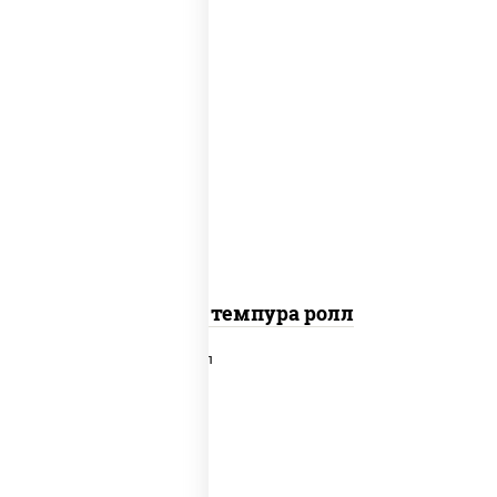
рис, нори, лосось копченый, сыр
сливочный, краб снежный, сухари
панировочные
Гурмэ темпура ролл
рис, нори, сыр сливочный, салат