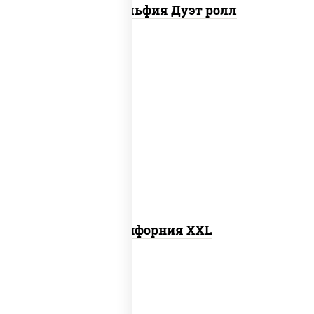
Филадельфия Дуэт ролл
рис, нори, сыр сливочный, лосось
слабосоленый, огурцы свежие, икра
"масаго"
Калифорния XXL