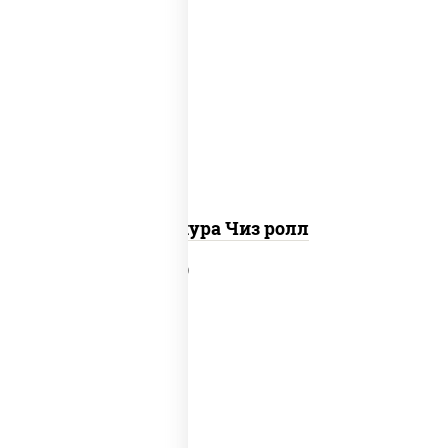
рис, нори, сыр сливочный, сухари
панировочные
Темпура Чиз ролл
рис, нори, сыр сливочный, салат
"айсберг", куриная грудка с
паприкой, лук фри, сыр "пармезан",
соус "цезарь" (масло растительное
загустители сахар яйца чеснок
специи перец черный консерванты)