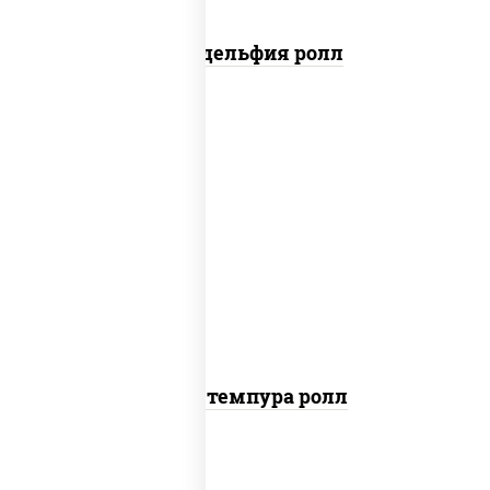
Филадельфия ролл
рис, нори, бекон, соус "техасский
барбекю", сыр сливочный, огурцы
свежие, сухари панировочные
Бекон темпура ролл