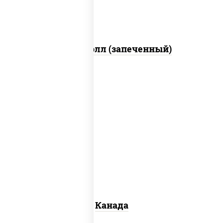
консерванты)
Митто ролл (запеченный)
соус "унаги", рис, нори, сыр
сливочный, огурцы свежие, лосось
слабосоленый, угорь копченый,
кунжут
Канада