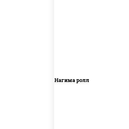
рис, нори, сыр сливочный, огурцы
свежие, лосось слабосоленый
Сяке Нагима ролл
рис, нори, сыр сливочный, огурцы
свежие, омлет, лосось