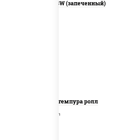
Город PSW (запеченный)
нори, краб снежный, сыр сливочный,
икра "масаго", омлет, угорь
копченый, сухари панировочные, соус
"унаги"
Кани темпура ролл