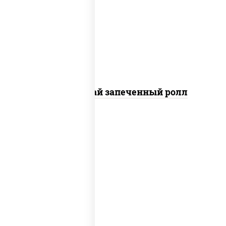
сливочный, огурцы свежие, соус
"вулкан" (креветки отварные; краб
снежный; майонез; чеснок; икра
масаго), кунжут
Кунсей фурай запеченный ролл
new
рис, нори, сыр сливочный, авокадо,
лосось слабосоленый