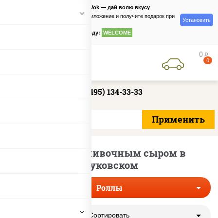
PizzaSushiWok — дай волю вкусу
Скачайте приложение и получите подарок при
Установить
заказе
по промокоду:
WELCOME
0
руб
0
+7 (495) 134-33-33
Роллы со сливочным сыром в
Жуковском
Роллы
Сортировать