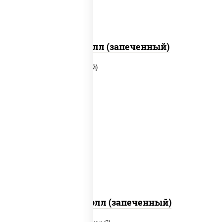
Хотто ролл (запеченный)
рис, нори, сыр сливочный, огурцы
свежие, куриная грудка с паприкой,
бекон, соус "унаги", кунжут
Бостон ролл (запеченный)