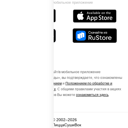
Установи мобильное приложение
Осуществляя вход на этот Сайт/в мобильное приложение
«ПиццаСушиВок - доставка еды», вы подтверждаете, что ознакомлены
с
Пользовательским соглашением
и
Положением по обработке и
защите персональных данных
. С общими правилами участия в акциях
и порядке получения подарков Вы можете
ознакомиться здесь
© 2002–2026
ПиццаСушиВок