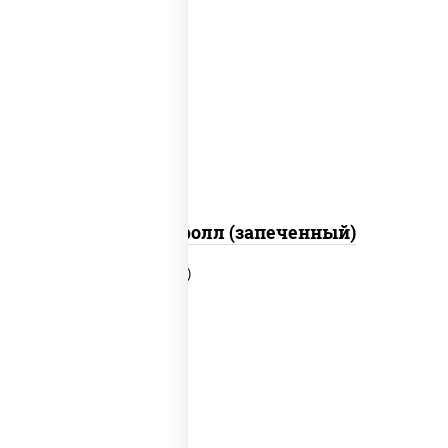
рис, нори, сыр сливочный, огурцы
свежие, икра "масаго", соус "яки"
(майонез чеснок масаго лосось
слабосолёный), соус "унаги"
Сальмон ролл (запеченный)
рис, нори, сыр сливочный, бекон,
куриная грудка с паприкой, сыр
"пармезан", соус "цезарь" (масло
растительное загустители сахар
яйца чеснок специи перец черный