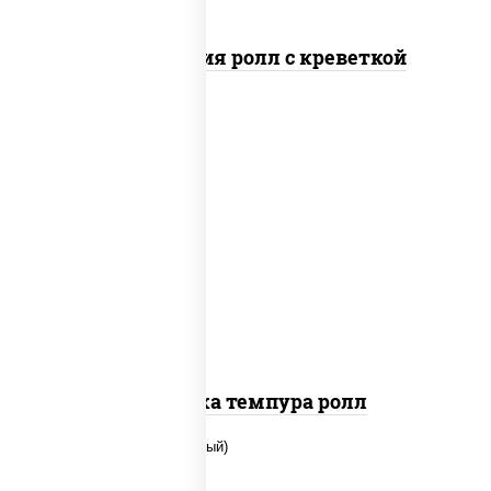
Филадельфия ролл с креветкой
рис, нори, креветки, сыр сливочный,
салат "айсберг", сухари
панировочные
Креветка темпура ролл