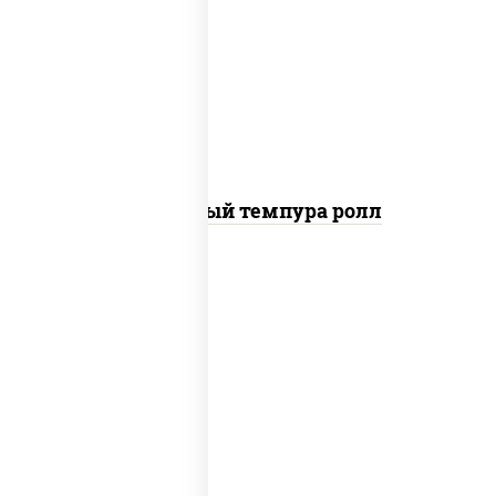
рис, нори, лосось слабосоленый,
огурцы свежие, сыр сливочный,
сухари панировочные
Сливочный темпура ролл
рис, нори, угорь копченый, икра
"масаго", сыр сливочный, огурцы
свежие, сухари панировочные