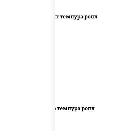
Динамит темпура ролл
рис, нори, тунец, сыр сливочный,
огурцы свежие, соус "спайс" (майонез
соус чили соус шрирача), сухари
панировочные
Бонито темпура ролл