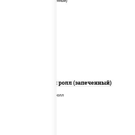
рис, нори, сыр сливочный, помидоры,
куриная грудка с паприкой, соус
"спайс" (майонез соус чили соус
шрирача)
Чили чикен ролл (запеченный)
рис, нори, сыр сливочный, лосось
слабосоленый, икра "масаго", сухари