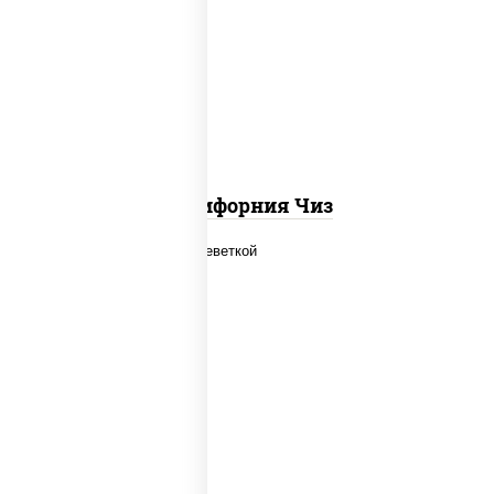
рис, нори, сыр сливочный, икра
"масаго"
Калифорния Чиз
рис, нори, огурцы свежие, салат
"айсберг", сыр сливочный, креветки,
соус "унаги"