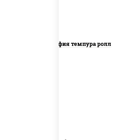
панировочные
Филадельфия темпура ролл
рис, нори, сыр сливочный, огурцы
свежие, лосось слабосоленый