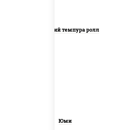
Домашний темпура ролл
рис, нори, креветки, огурцы свежие,
сыр сливочный, лосось
слабосоленый, соус "унаги", кунжут
Юми