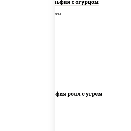
Филадельфия с огурцом
рис, нори, сыр сливочный, угорь
копченый, соус "унаги", кунжут
Филадельфия ролл с угрем