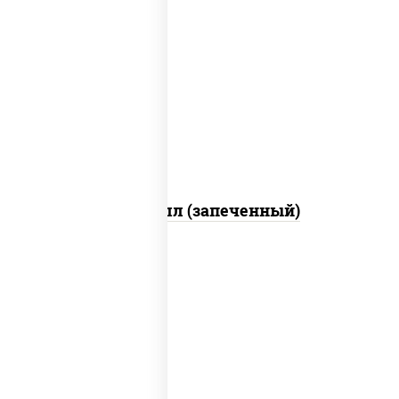
рис, нори, сыр сливочный, огурцы
свежие, креветки, лосось
слабосоленый, соус "унаги", соус
"спайс" (майонез соус чили соус
шрирача), икра "масаго"
Ойси ролл (запеченный)
рис, нори, бекон, креветки, сыр
сливочный, сухари панировочные