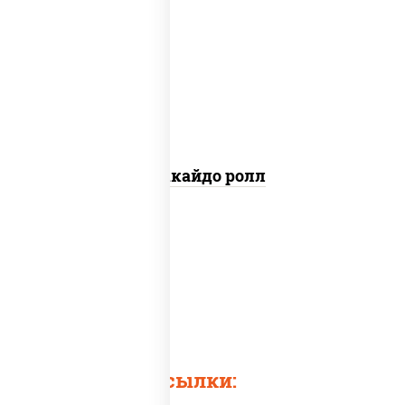
рис, нори, сыр сливочный, краб
снежный, лосось копченый, кунжут
Хоккайдо ролл
Быстрые ссылки: