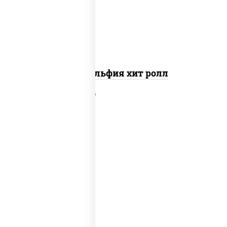
слабосоленый
Филадельфия хит ролл
рис, нори, сыр сливочный, краб
снежный, соус "яки" (майонез чеснок
масаго лосось слабосолёный), соус
"унаги"