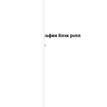
"айсберг", лосось слабосоленый,
соус "унаги"
Филадельфия Блэк ролл
рис, нори, сыр сливочный, угорь
копченый, лосось слабосоленый,
соус "унаги", кунжут