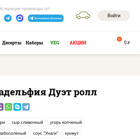
йствующие промокоды тут
Войти
0
0
Десерты
Наборы
VEG
АКЦИИ
руб
адельфия Дуэт ролл
ри
сыр сливочный
угорь копченый
слабосоленый
соус "Унаги"
кунжут