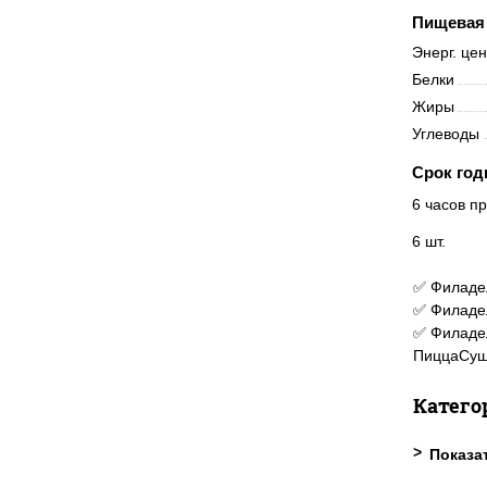
Пищевая 
Энерг. це
Белки
Жиры
Углеводы
Срок год
6 часов пр
6 шт.
✅ Филадел
✅ Филадел
✅ Филадел
ПиццаСуш
Катего