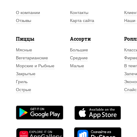
О компании
Контакты
Клиен
Отзывы
Карта сайта
Наши 
Пиццы
Ассорти
Рол
Мясные
Большие
Класс
Вегетарианские
Средние
Фирм
Морские и Рыбные
Малые
В тем
Закрытые
Запеч
Гриль
Эконо
Острые
Спайс